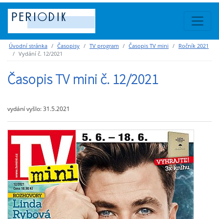
Úvodní stránka
Časopisy
TV program
Časopis TV mini
Ročník 2021
Vydání č. 12/2021
Časopis TV mini č. 12/2021
vydání vyšlo: 31.5.2021