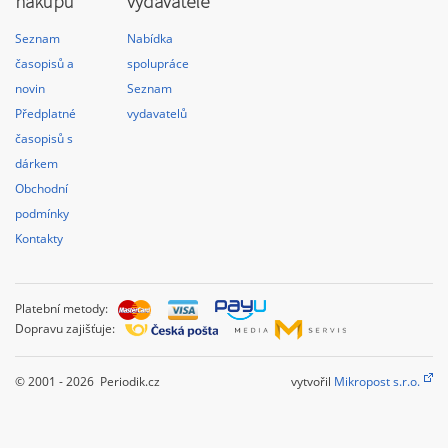
nákupu
vydavatele
Seznam
Nabídka
časopisů a
spolupráce
novin
Seznam
Předplatné
vydavatelů
časopisů s
dárkem
Obchodní
podmínky
Kontakty
Platební metody:
Dopravu zajišťuje:
© 2001 - 2026 Periodik.cz
vytvořil
Mikropost s.r.o.