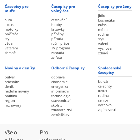
Časopisy pro
Časopisy pro
Časopisy pro ženy
muže
volný čas
jídlo
auta
cestování
kosmetika
luxus
hobby
krása
motorky
křížovky
móda
počítače
příběhy
rodina
styl
příroda
styl
věda
ruční práce
vaření
veteráni
TV program
výchova
zbraně
zahrada
zdraví
zvířata
Noviny a deníky
Odborné časopisy
Společenské
časopisy
bulvár
doprava
bulvár
celostátní
ekonomie
celebrity
deník
energetika
luxus
nedělní noviny
informační
rodina
politika
technologie
senior
region
stavebnictví
výchova
rozhovory
školství
zajímavosti
zdravotnictví
zemědělství
Vše o
Pro