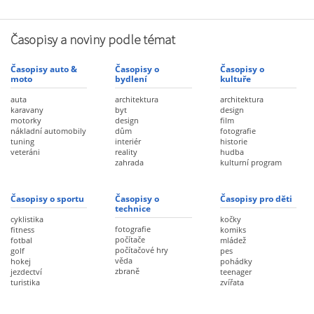
Časopisy a noviny podle témat
Časopisy auto &
Časopisy o
Časopisy o
moto
bydlení
kultuře
auta
architektura
architektura
karavany
byt
design
motorky
design
film
nákladní automobily
dům
fotografie
tuning
interiér
historie
veteráni
reality
hudba
zahrada
kulturní program
Časopisy o sportu
Časopisy o
Časopisy pro děti
technice
cyklistika
kočky
fotografie
fitness
komiks
počítače
fotbal
mládež
počítačové hry
golf
pes
věda
hokej
pohádky
zbraně
jezdectví
teenager
turistika
zvířata