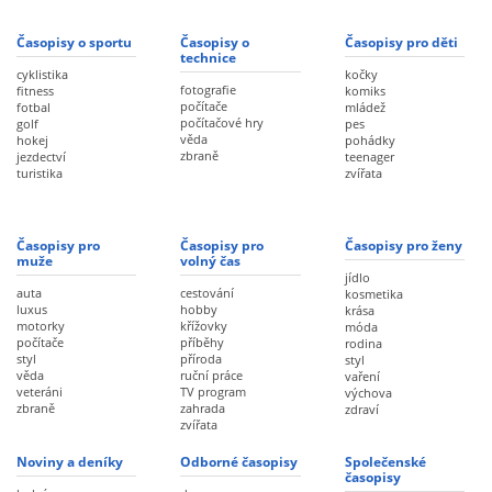
Časopisy o sportu
Časopisy o
Časopisy pro děti
technice
cyklistika
kočky
fotografie
fitness
komiks
počítače
fotbal
mládež
počítačové hry
golf
pes
věda
hokej
pohádky
zbraně
jezdectví
teenager
turistika
zvířata
Časopisy pro
Časopisy pro
Časopisy pro ženy
muže
volný čas
jídlo
auta
cestování
kosmetika
luxus
hobby
krása
motorky
křížovky
móda
počítače
příběhy
rodina
styl
příroda
styl
věda
ruční práce
vaření
veteráni
TV program
výchova
zbraně
zahrada
zdraví
zvířata
Noviny a deníky
Odborné časopisy
Společenské
časopisy