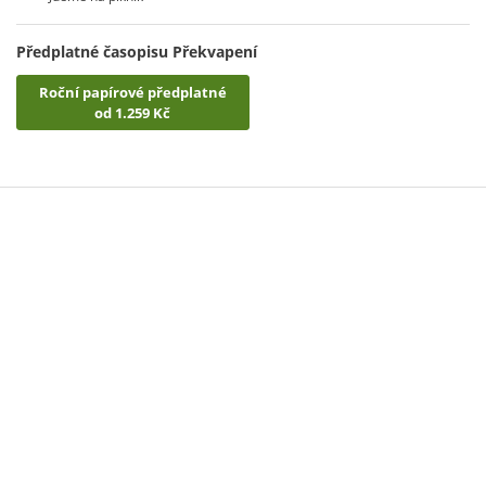
Předplatné časopisu Překvapení
Roční papírové předplatné
od 1.259 Kč