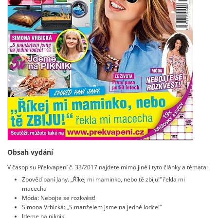
Obsah vydání
V časopisu Překvapení č. 33/2017 najdete mimo jiné i tyto články a témata:
Zpověď paní Jany. „Říkej mi maminko, nebo tě zbiju!“ řekla mi
macecha
Móda: Nebojte se rozkvést!
Simona Vrbická: „S manželem jsme na jedné loďce!“
Jdeme na piknik