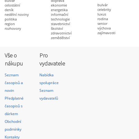
bulvár
doprava
bulvár
celostátní
ekonomie
celebrity
deník
energetika
luxus
nedělní noviny
informační
rodina
politika
technologie
senior
region
stavebnictví
výchova
rozhovory
školství
zajímavosti
zdravotnictví
zemědělství
Vše o
Pro
nákupu
vydavatele
Seznam
Nabídka
časopisů a
spolupráce
novin
Seznam
Předplatné
vydavatelů
časopisů s
dárkem
Obchodní
podmínky
Kontakty