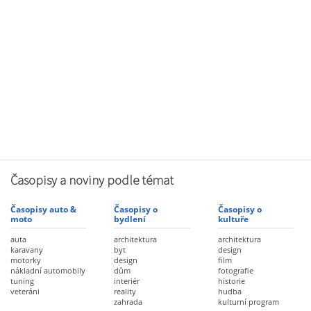
Časopisy a noviny podle témat
Časopisy auto &
Časopisy o
Časopisy o
moto
bydlení
kultuře
auta
architektura
architektura
karavany
byt
design
motorky
design
film
nákladní automobily
dům
fotografie
tuning
interiér
historie
veteráni
reality
hudba
zahrada
kulturní program