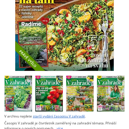
V archivu najdete
starší vydání časopisu V zahradě
.
Časopis V zahradě je čtvrtletník zaměřený na zahradní témata. Přináší
informace o nových postupech…
více