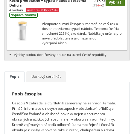
Roční předplatné + sypací nádoba Tescoma
216 Kč
Vybrat
Delícia
276 Kč
4 vydání
ušetříte 60 Kč (22 %)
doprava zdarma
Předplaťte si nyní časopis V zahradě na celý rok a
dostanete zdarma sypací nádobu Tescoma Delícia
v hodnotě 229 Kč jako dárek. Nabídka je určena pro
nové předplatitele a je omezena do
vyčerpání zásob.
výtisky budou doručovány pouze na území České republiky
Popis
Dárkový certifikát
Popis časopisu
Časopis V zahradě je čtvrtletník zaměřený na zahradní témata.
Přináší informace o nových postupech v pěstitelství, přibližuje
čtenářům žádané a oblíbené novinky nejen v sortimentu
okrasných a užitkových rostlin, ale i v oboru zahradní techniky.
Kromě zajímavých nápadů odborníků a samozřejmě i čtenářů
obsahuje rubriky věnované také kutilství, chalupaření a zdraví.