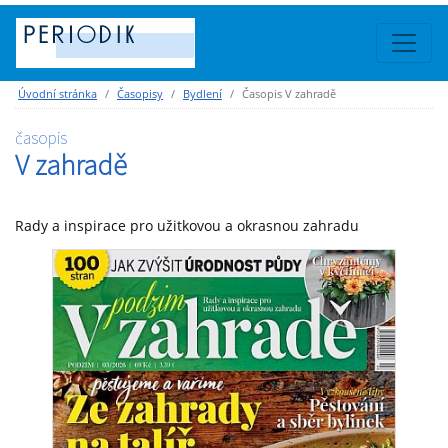
Úvodní stránka
Časopisy
Bydlení
Časopis V zahradě
časopis
V zahradě
Rady a inspirace pro užitkovou a okrasnou zahradu