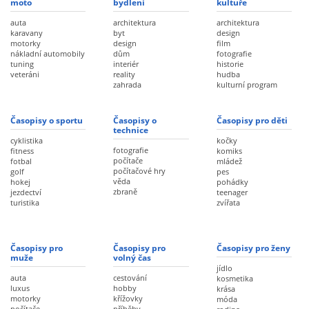
moto
bydlení
kultuře
auta
architektura
architektura
karavany
byt
design
motorky
design
film
nákladní automobily
dům
fotografie
tuning
interiér
historie
veteráni
reality
hudba
zahrada
kulturní program
Časopisy o sportu
Časopisy o
Časopisy pro děti
technice
cyklistika
kočky
fotografie
fitness
komiks
počítače
fotbal
mládež
počítačové hry
golf
pes
věda
hokej
pohádky
zbraně
jezdectví
teenager
turistika
zvířata
Časopisy pro
Časopisy pro
Časopisy pro ženy
muže
volný čas
jídlo
auta
cestování
kosmetika
luxus
hobby
krása
motorky
křížovky
móda
počítače
příběhy