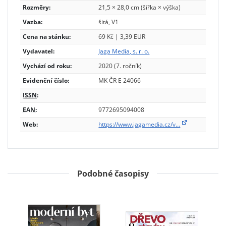
Rozměry:
21,5 × 28,0 cm (šířka × výška)
Vazba:
šitá, V1
Cena na stánku:
69 Kč | 3,39 EUR
Vydavatel:
Jaga Media, s. r. o.
Vychází od roku:
2020 (7. ročník)
Evidenční číslo:
MK ČR E 24066
ISSN
:
EAN
:
9772695094008
Web:
https://www.jagamedia.cz/v…
Podobné časopisy