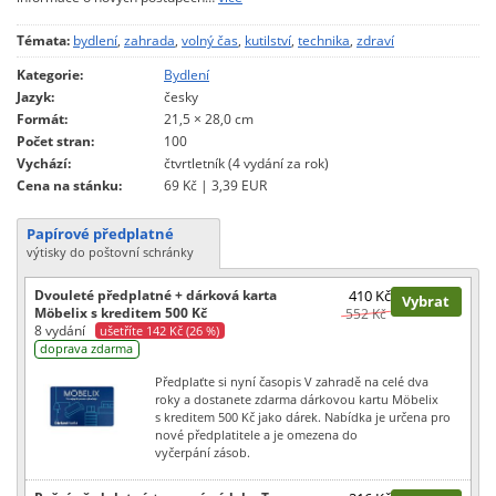
Témata:
bydlení
,
zahrada
,
volný čas
,
kutilství
,
technika
,
zdraví
Kategorie:
Bydlení
Jazyk:
česky
Formát:
21,5 × 28,0 cm
Počet stran:
100
Vychází:
čtvrtletník (4 vydání za rok)
Cena na stánku:
69 Kč | 3,39 EUR
Papírové předplatné
výtisky do poštovní schránky
Dvouleté předplatné + dárková karta
410 Kč
Vybrat
Möbelix s kreditem 500 Kč
552 Kč
8 vydání
ušetříte 142 Kč (26 %)
doprava zdarma
Předplaťte si nyní časopis V zahradě na celé dva
roky a dostanete zdarma dárkovou kartu Möbelix
s kreditem 500 Kč jako dárek. Nabídka je určena pro
nové předplatitele a je omezena do
vyčerpání zásob.