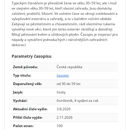
Typickým čtenářem je převážně žena ve věku 30–59 let, ale i muž
ve stejném věku 30–59 let, kteří vlastní zahradu. Jsou domácky
založení, praktičtí, šikovní. Ve volném čase se věnují zvelebování a
vylepšování exteriéru a zahrady, a to v každém ročním období.
Zabývají se pěstitelstvím a chovatelstvím, rádi vlastníma rukama
vytvářejí nové věci, které jim tento exteriér zkrášlují a dotvářejí.
Milují pěstování květin a užitkových plodin. Časopis je inspirací pro
nápady a vytváření jednoduchých i náročnějších zahradních
dekorací.
Parametry časopisu
Země původu:
Česká republika
Typ titulu:
časopis
Doporučený věk:
od 30 do 59 let
Jazyk:
česky
Vychází:
čtvrtletník, 4 vydání za rok
Aktuální číslo vyšlo:
3.8.2026
Příští číslo vyjde:
2.11.2026
Počet stran:
100