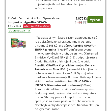
postřikem mimo okolní rostliny a vodu. Neváhejte a
objednávejte ihned. Nabídka platí jen do
vyčerpání zásob.
Roční předplatné + 3x přípravek na
1.079 Kč
Vybrat
hnojení od AgroBio OPAVA
1.188 Kč
12 vydání
ušetříte 109 Kč (9 %)
doprava zdarma
Předplaťte si nyní časopis Dům a zahrada na celý
rok a získáte jako dárek sadu hnojiv AgroBio
v hodnotě 303 Kč jako dárek.
AgroBio OPAVA –
TRUMF zelenina
(1 kg) Přírodní granulované
hnojivo pro všechny druhy zeleniny s účinkem až
3 měsíce. Vyvážené NPK (6–7–8) podporuje růst a
úrodu. Bez rizika přehnojení, zlepšuje půdu.
AgroBio OPAVA – Krystalické hnojivo Extra –
Petunie a surfinie
(400 g) Krystalické hnojivo pro
bohaté kvetení petunií a surfinií. Vysoký obsah
draslíku a železa omezuje žloutnutí listů. Aplikuje se
zálivkou nebo postřikem.
AgroBio OPAVA –
INPORO Stimulátor zakořeňování
(100 ml)
Přírodní stimulátor pro silný kořenový systém.
Podporuje růst, zvyšuje odolnost a snižuje stres
rostlin. Vhodný pro široké spektrum rostlin,
aplikuje se zálivkou, postřikem nebo máčením.
Neváhejte a objednávejte ihned. Nabídka platí jen
do vyčerpání zásob.