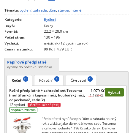
Témata:
bydlení
,
zahrada
,
dům
,
stavba
,
interiér
Kategorie:
Bydlení
Jazyk:
česky
Formát:
22,2 × 28,0 cm
Počet stran:
130 – 196
Vychází:
měsíčník (12 vydání za rok)
Cena na stánku:
99 Kč | 4,79 EUR
Papírové předplatné
výtisky do poštovní schránky
19
1
1
Roční
Půlroční
Čtvrtletní
Roční předplatné + zahradní set Tescoma
1.079 Kč
Vybrat
(multifunkční kapesní nůž, houbařský nůž,
1.188 Kč
odpeckovač, cedník)
12 vydání
ušetříte 109 Kč (9 %)
doprava zdarma
Předplaťte si nyní časopis Dům a zahrada na celý
rok a získáte jako dárek dárkovou sadu Tescoma
v celkové hodnotě 1.196 Kč jako dárek. Dárková
sada Tescoma nejen na zahradu a do lesa. Pokud