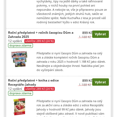
vychytávky, tipy na jedlé dárky a také rafinované
pokrmy, v nichž houby na první pohled ani
nepoznáte. A nebojte se, vše je připraveno pouze ze
všeobecně známých, jedlých druhů hub, takže se
nemůžete splést. Naše Kuchařka z lesa je prostě váš
rodinný bestseller! Vyšlo v edici Krásný rok.
Roční předplatné + ročník časopisu Dům a
899 Kč
Vybrat
Zahrada 2025
1.188 Kč
12 vydání
ušetříte 289 Kč (24 %)
doprava zdarma
Předplaťte si nyní časopis Dům a zahrada na celý
rok a získáte kompletní ročník časopisu Dům a
zahrada z roku 2025 v hodnotě 1.188 Kč jako dárek.
Neváhejte a objednávejte ihned. Nabídka platí jen
do vyčerpání zásob.
Roční předplatné + kniha z edice
899 Kč
Vybrat
Receptáře: Jahody
1.188 Kč
12 vydání
ušetříte 289 Kč (24 %)
doprava zdarma
Předplaťte si nyní časopis Dům a zahrada na celý
rok za akční cenu a získáte edici z edice Receptáře:
Jahody v hodnotě 99 Kč jako dárek. Jahody jsou
stejně oblíbené jako zdravé. V nové publikaci vám