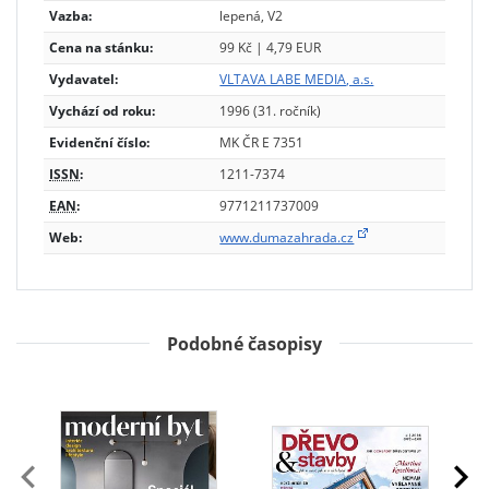
Vazba:
lepená, V2
Cena na stánku:
99 Kč | 4,79 EUR
Vydavatel:
VLTAVA LABE MEDIA, a.s.
Vychází od roku:
1996 (31. ročník)
Evidenční číslo:
MK ČR E 7351
ISSN
:
1211-7374
EAN
:
9771211737009
Web:
www.dumazahrada.cz
Podobné časopisy