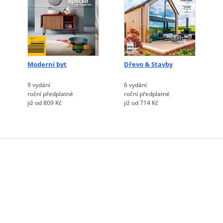
Moderní byt
Dřevo & Stavby
9 vydání
6 vydání
roční předplatné
roční předplatné
již od 809 Kč
již od 714 Kč