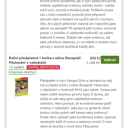
kromě jiného poradíme, jak si tyto slaďoučké plody
můžete vypěstovat a kterou odrůdu zvolit – každá
totiž voní, chutná a dozrává jinak. Pořádná úroda
vás s námi nezaskočí, protože jsme připravili
spoustu tipů a receptů na využití jahod v kuchyni.
Víte, že k jejich pěstování vlastně ani nepotřebujete
záhon na zahradě? Při správné péči budou ochotně
plodit i v truhlíku či závěsném květináči na vašem
balkoně či terase. Získáte tak nejen krásnou, ale
také užitečnou dekoraci, a i ve městě si budete moci
jahody v sezoně dopřávat každý den.
Roční předplatné + kniha z edice Receptář:
899 Kč
Vybrat
Pěstování v nádobách
1.188 Kč
12 vydání
ušetříte 289 Kč (24 %)
doprava zdarma
Předplaťte si nyní časopis Dům a zahrada na celý
rok a získáte knihu z edice Receptář: Pěstování
v nádobách v hodnotě 99 Kč jako dárek. Terasa vám
nejen zvětší obytnou plochu bytu či domu, ale
může se stát taky jeho nepřehlédnutelnou
ozdobou. Není pochyb, že ke krásné terase patří
rostliny v nádobách. Jaké jsou ty správné, které
budou slušet právě vaší terase nebo balkonu?
Podle čeho vybírat? Jaké kombinace květin, bylinek,
okrasných keřů či ovoce a zeleniny zvolit? O tom
všem se dozvíte v nové edici Pěstujeme