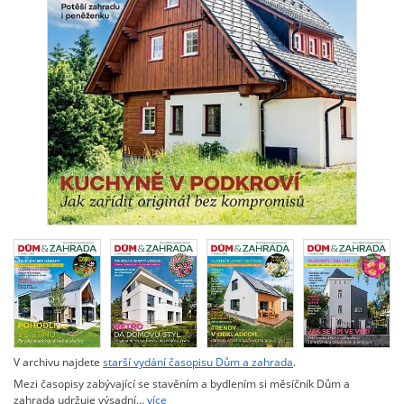
V archivu najdete
starší vydání časopisu Dům a zahrada
.
Mezi časopisy zabývající se stavěním a bydlením si měsíčník Dům a
zahrada udržuje výsadní…
více