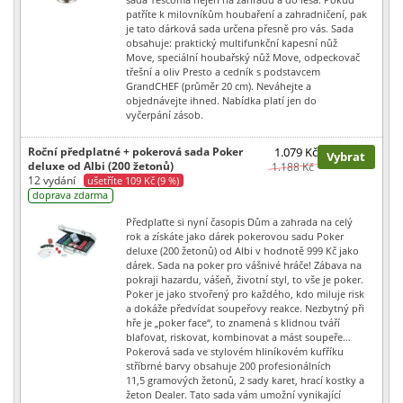
patříte k milovníkům houbaření a zahradničení, pak
je tato dárková sada určena přesně pro vás. Sada
obsahuje: praktický multifunkční kapesní nůž
Move, speciální houbařský nůž Move, odpeckovač
třešní a oliv Presto a cedník s podstavcem
GrandCHEF (průměr 20 cm). Neváhejte a
objednávejte ihned. Nabídka platí jen do
vyčerpání zásob.
Roční předplatné + pokerová sada Poker
1.079 Kč
Vybrat
deluxe od Albi (200 žetonů)
1.188 Kč
12 vydání
ušetříte 109 Kč (9 %)
doprava zdarma
Předplaťte si nyní časopis Dům a zahrada na celý
rok a získáte jako dárek pokerovou sadu Poker
deluxe (200 žetonů) od Albi v hodnotě 999 Kč jako
dárek. Sada na poker pro vášnivé hráče! Zábava na
pokraji hazardu, vášeň, životní styl, to vše je poker.
Poker je jako stvořený pro každého, kdo miluje risk
a dokáže předvídat soupeřovy reakce. Nezbytný při
hře je „poker face“, to znamená s klidnou tváří
blafovat, riskovat, kombinovat a mást soupeře…
Pokerová sada ve stylovém hliníkovém kufříku
stříbrné barvy obsahuje 200 profesionálních
11,5 gramových žetonů, 2 sady karet, hrací kostky a
žeton Dealer. Tato sada vám umožní vynikající