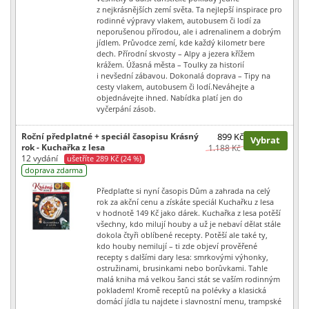
z nejkrásnějších zemí světa. Ta nejlepší inspirace pro
rodinné výpravy vlakem, autobusem či lodí za
neporušenou přírodou, ale i adrenalinem a dobrým
jídlem. Průvodce zemí, kde každý kilometr bere
dech. Přírodní skvosty – Alpy a jezera křížem
krážem. Úžasná města – Toulky za historií
i nevšední zábavou. Dokonalá doprava – Tipy na
cesty vlakem, autobusem či lodí.Neváhejte a
objednávejte ihned. Nabídka platí jen do
vyčerpání zásob.
Roční předplatné + speciál časopisu Krásný
899 Kč
Vybrat
rok - Kuchařka z lesa
1.188 Kč
12 vydání
ušetříte 289 Kč (24 %)
doprava zdarma
Předplaťte si nyní časopis Dům a zahrada na celý
rok za akční cenu a získáte speciál Kuchařku z lesa
v hodnotě 149 Kč jako dárek. Kuchařka z lesa potěší
všechny, kdo milují houby a už je nebaví dělat stále
dokola čtyři oblíbené recepty. Potěší ale také ty,
kdo houby nemilují – ti zde objeví prověřené
recepty s dalšími dary lesa: smrkovými výhonky,
ostružinami, brusinkami nebo borůvkami. Tahle
malá kniha má velkou šanci stát se vaším rodinným
pokladem! Kromě receptů na polévky a klasická
domácí jídla tu najdete i slavnostní menu, trampské