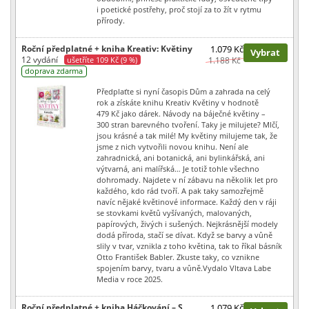
i poetické postřehy, proč stojí za to žít v rytmu
přírody.
Roční předplatné + kniha Kreativ: Květiny
1.079 Kč
Vybrat
12 vydání
ušetříte 109 Kč (9 %)
1.188 Kč
doprava zdarma
Předplaťte si nyní časopis Dům a zahrada na celý
rok a získáte knihu Kreativ Květiny v hodnotě
479 Kč jako dárek. Návody na báječné květiny –
300 stran barevného tvoření. Taky je milujete? Mlčí,
jsou krásné a tak milé! My květiny milujeme tak, že
jsme z nich vytvořili novou knihu. Není ale
zahradnická, ani botanická, ani bylinkářská, ani
výtvarná, ani malířská… Je totiž tohle všechno
dohromady. Najdete v ní zábavu na několik let pro
každého, kdo rád tvoří. A pak taky samozřejmě
navíc nějaké květinové informace. Každý den v ráji
se stovkami květů vyšívaných, malovaných,
papírových, živých i sušených. Nejkrásnější modely
dodá příroda, stačí se dívat. Když se barvy a vůně
slily v tvar, vznikla z toho květina, tak to říkal básník
Otto František Babler. Zkuste taky, co vznikne
spojením barvy, tvaru a vůně.Vydalo Vltava Labe
Media v roce 2025.
Roční předplatné + kniha Háčkování – S
1.079 Kč