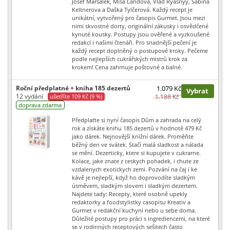
Josef Maršálek, Míša Landová, Vlad Ryasnyy, Sabina
Keltnerova a Daška Tylčerová. Každý recept je
unikátní, vytvořený pro časopis Gurmet. Jsou mezi
nimi skvostné dorty, originální zákusky i osvědčené
kynuté kousky. Postupy jsou ověřené a vyzkoušené
redakcí i našimi čtenáři. Pro snadnější pečení je
každý recept doplněný o postupové kroky. Pečeme
podle nejlepších cukrářských mistrů krok za
krokem! Cena zahrnuje poštovné a balné.
Roční předplatné + kniha 185 dezertů
1.079 Kč
Vybrat
12 vydání
ušetříte 109 Kč (9 %)
1.188 Kč
doprava zdarma
Předplaťte si nyní časopis Dům a zahrada na celý
rok a získáte knihu 185 dezertů v hodnotě 479 Kč
jako dárek. Nejnovější knižní dárek. Proměňte
běžný den ve svátek. Stačí malá sladkost a nálada
se mění. Dezerticky, ktere si kupujete v cukrarne.
Kolace, jake znate z ceskych pohadek, i chute ze
vzdalenych exotickych zemi. Pozvání na čaj i ke
kávě je nejlepší, když ho doprovodíte sladkým
úsměvem, sladkým slovem i sladkým dezertem.
Najdete tady: Recepty, které osobně upekly
redaktorky a foodstylistky casopisu Kreativ a
Gurmet v redakční kuchyni nebo u sebe doma.
Důležité postupy pro práci s ingrediencemi, na které
se v rodinných receptových sešitech často