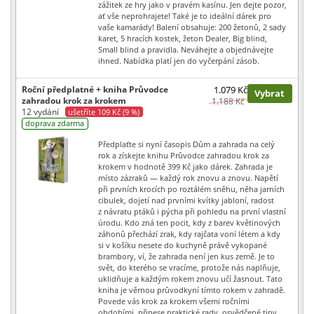
zážitek ze hry jako v pravém kasínu. Jen dejte pozor,
ať vše neprohrajete! Také je to ideální dárek pro
vaše kamarády! Balení obsahuje: 200 žetonů, 2 sady
karet, 5 hracích kostek, žeton Dealer, Big blind,
Small blind a pravidla. Neváhejte a objednávejte
ihned. Nabídka platí jen do vyčerpání zásob.
Roční předplatné + kniha Průvodce
1.079 Kč
Vybrat
zahradou krok za krokem
1.188 Kč
12 vydání
ušetříte 109 Kč (9 %)
doprava zdarma
Předplaťte si nyní časopis Dům a zahrada na celý
rok a získejte knihu Průvodce zahradou krok za
krokem v hodnotě 399 Kč jako dárek. Zahrada je
místo zázraků — každý rok znovu a znovu. Napětí
při prvních krocích po roztálém sněhu, něha jarních
cibulek, dojetí nad prvními kvítky jabloní, radost
z návratu ptáků i pýcha při pohledu na první vlastní
úrodu. Kdo zná ten pocit, kdy z barev květinových
záhonů přechází zrak, kdy rajčata voní létem a kdy
si v košíku nesete do kuchyně právě vykopané
brambory, ví, že zahrada není jen kus země. Je to
svět, do kterého se vracíme, protože nás naplňuje,
uklidňuje a každým rokem znovu učí žasnout. Tato
kniha je věrnou průvodkyní tímto rokem v zahradě.
Povede vás krok za krokem všemi ročními
obdobími, přinese praktické rady, osvědčené tipy