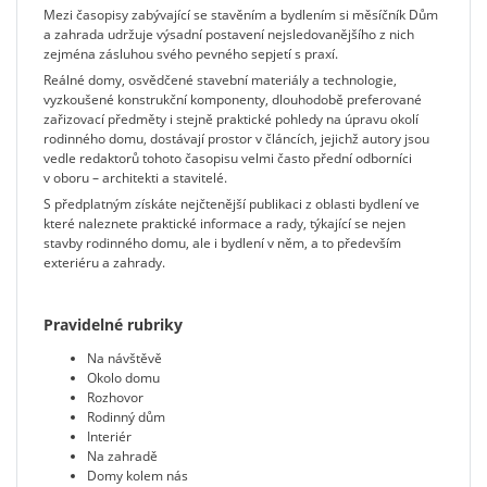
Mezi časopisy zabývající se stavěním a bydlením si měsíčník Dům
a zahrada udržuje výsadní postavení nejsledovanějšího z nich
zejména zásluhou svého pevného sepjetí s praxí.
Reálné domy, osvědčené stavební materiály a technologie,
vyzkoušené konstrukční komponenty, dlouhodobě preferované
zařizovací předměty i stejně praktické pohledy na úpravu okolí
rodinného domu, dostávají prostor v článcích, jejichž autory jsou
vedle redaktorů tohoto časopisu velmi často přední odborníci
v oboru – architekti a stavitelé.
S předplatným získáte nejčtenější publikaci z oblasti bydlení ve
které naleznete praktické informace a rady, týkající se nejen
stavby rodinného domu, ale i bydlení v něm, a to především
exteriéru a zahrady.
Pravidelné rubriky
Na návštěvě
Okolo domu
Rozhovor
Rodinný dům
Interiér
Na zahradě
Domy kolem nás