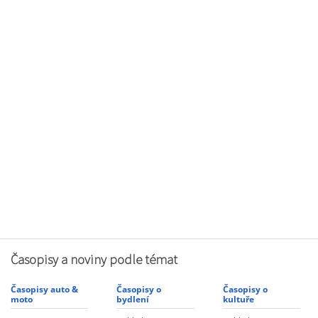
Časopisy a noviny podle témat
Časopisy auto &
Časopisy o
Časopisy o
moto
bydlení
kultuře