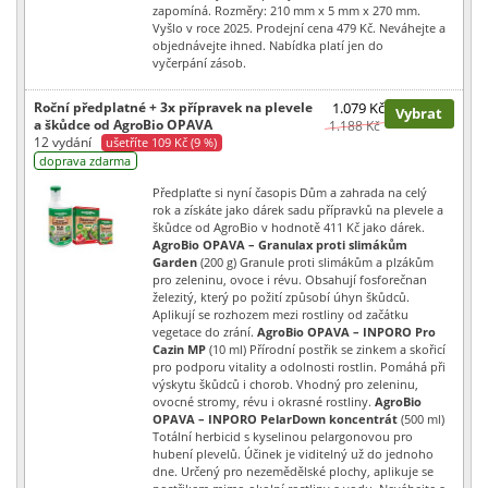
zapomíná. Rozměry: 210 mm x 5 mm x 270 mm.
Vyšlo v roce 2025. Prodejní cena 479 Kč. Neváhejte a
objednávejte ihned. Nabídka platí jen do
vyčerpání zásob.
Roční předplatné + 3x přípravek na plevele
1.079 Kč
Vybrat
a škůdce od AgroBio OPAVA
1.188 Kč
12 vydání
ušetříte 109 Kč (9 %)
doprava zdarma
Předplaťte si nyní časopis Dům a zahrada na celý
rok a získáte jako dárek sadu přípravků na plevele a
škůdce od AgroBio v hodnotě 411 Kč jako dárek.
AgroBio OPAVA – Granulax proti slimákům
Garden
(200 g) Granule proti slimákům a plzákům
pro zeleninu, ovoce i révu. Obsahují fosforečnan
železitý, který po požití způsobí úhyn škůdců.
Aplikují se rozhozem mezi rostliny od začátku
vegetace do zrání.
AgroBio OPAVA – INPORO Pro
Cazin MP
(10 ml) Přírodní postřik se zinkem a skořicí
pro podporu vitality a odolnosti rostlin. Pomáhá při
výskytu škůdců i chorob. Vhodný pro zeleninu,
ovocné stromy, révu i okrasné rostliny.
AgroBio
OPAVA – INPORO PelarDown koncentrát
(500 ml)
Totální herbicid s kyselinou pelargonovou pro
hubení plevelů. Účinek je viditelný už do jednoho
dne. Určený pro nezemědělské plochy, aplikuje se