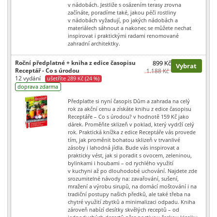
v nádobách. Jestliže s osázením terasy zrovna
začínáte, poradíme také, jakou péči rostliny
v nádobách vyžadují, po jakých nádobách a
materiálech sáhnout a nakonec se můžete nechat
inspirovat i praktickými radami renomované
zahradní architektky.
Roční předplatné + kniha z edice časopisu
899 Kč
Vybrat
Receptář - Co s úrodou
1.188 Kč
12 vydání
ušetříte 289 Kč (24 %)
doprava zdarma
Předplaťte si nyní časopis Dům a zahrada na celý
rok za akční cenu a získáte knihu z edice časopisu
Receptáře – Co s úrodou? v hodnotě 159 Kč jako
dárek. Proměňte sklizeň v poklad, který vydrží celý
rok. Praktická knížka z edice Receptáře vás provede
tím, jak proměnit bohatou sklizeň v trvanlivé
zásoby i lahodná jídla. Bude vás inspirovat a
prakticky vést, jak si poradit s ovocem, zeleninou,
bylinkami i houbami – od rychlého využití
v kuchyni až po dlouhodobé uchování. Najdete zde
srozumitelné návody na: zavařování, sušení,
mražení a výrobu sirupů, na domácí moštování i na
tradiční postupy našich předků, ale také třeba na
chytré využití zbytků a minimalizaci odpadu. Kniha
zároveň nabízí desítky skvělých receptů – od