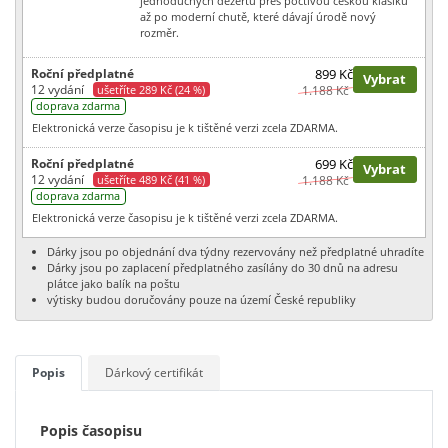
jednoduchých dezertů přes poctivou českou klasiku
až po moderní chutě, které dávají úrodě nový
rozměr.
Roční předplatné
899 Kč
Vybrat
12 vydání
ušetříte 289 Kč (24 %)
1.188 Kč
doprava zdarma
Elektronická verze časopisu je k tištěné verzi zcela ZDARMA.
Roční předplatné
699 Kč
Vybrat
12 vydání
ušetříte 489 Kč (41 %)
1.188 Kč
doprava zdarma
Elektronická verze časopisu je k tištěné verzi zcela ZDARMA.
Dárky jsou po objednání dva týdny rezervovány než předplatné uhradíte
Dárky jsou po zaplacení předplatného zasílány do 30 dnů na adresu
plátce jako balík na poštu
výtisky budou doručovány pouze na území České republiky
Popis
Dárkový certifikát
Popis časopisu