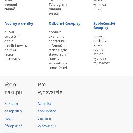
vaření
veteráni
TV program
výchova
zbraně
zahrada
zdraví
zvířata
Noviny a deníky
Odborné časopisy
Společenské
časopisy
bulvár
doprava
bulvár
celostátní
ekonomie
celebrity
deník
energetika
luxus
nedělní noviny
informační
rodina
politika
technologie
senior
region
stavebnictví
výchova
rozhovory
školství
zajímavosti
zdravotnictví
zemědělství
Vše o
Pro
nákupu
vydavatele
Seznam
Nabídka
časopisů a
spolupráce
novin
Seznam
Předplatné
vydavatelů