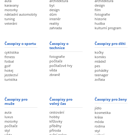
auta
architektura
architektura
karavany
byt
design
motorky
design
film
nákladní automobily
dům
fotografie
tuning
interiér
historie
veteráni
reality
hudba
zahrada
kulturní program
Časopisy o sportu
Časopisy o
Časopisy pro děti
technice
cyklistika
kočky
fotografie
fitness
komiks
počítače
fotbal
mládež
počítačové hry
golf
pes
věda
hokej
pohádky
zbraně
jezdectví
teenager
turistika
zvířata
Časopisy pro
Časopisy pro
Časopisy pro ženy
muže
volný čas
jídlo
auta
cestování
kosmetika
luxus
hobby
krása
motorky
křížovky
móda
počítače
příběhy
rodina
styl
příroda
styl
věda
ruční práce