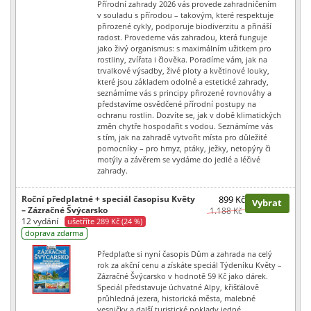
Přírodní zahrady 2026 vás provede zahradničením
v souladu s přírodou – takovým, které respektuje
přirozené cykly, podporuje biodiverzitu a přináší
radost. Provedeme vás zahradou, která funguje
jako živý organismus: s maximálním užitkem pro
rostliny, zvířata i člověka. Poradíme vám, jak na
trvalkové výsadby, živé ploty a květinové louky,
které jsou základem odolné a estetické zahrady,
seznámíme vás s principy přirozené rovnováhy a
představíme osvědčené přírodní postupy na
ochranu rostlin. Dozvíte se, jak v době klimatických
změn chytře hospodařit s vodou. Seznámíme vás
s tím, jak na zahradě vytvořit místa pro důležité
pomocníky – pro hmyz, ptáky, ježky, netopýry či
motýly a závěrem se vydáme do jedlé a léčivé
zahrady.
Roční předplatné + speciál časopisu Květy
899 Kč
Vybrat
– Zázračné Švýcarsko
1.188 Kč
12 vydání
ušetříte 289 Kč (24 %)
doprava zdarma
Předplaťte si nyní časopis Dům a zahrada na celý
rok za akční cenu a získáte speciál Týdeníku Květy –
Zázračné Švýcarsko v hodnotě 59 Kč jako dárek.
Speciál představuje úchvatné Alpy, křišťálově
průhledná jezera, historická města, malebné
vesničky a další turistické poklady jedné