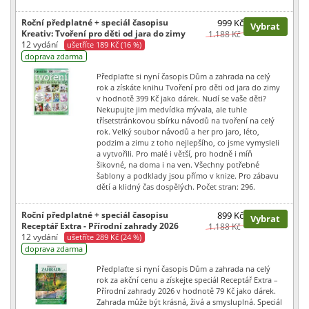
Roční předplatné + speciál časopisu
999 Kč
Vybrat
Kreativ: Tvoření pro děti od jara do zimy
1.188 Kč
12 vydání
ušetříte 189 Kč (16 %)
doprava zdarma
Předplaťte si nyní časopis Dům a zahrada na celý
rok a získáte knihu Tvoření pro děti od jara do zimy
v hodnotě 399 Kč jako dárek. Nudí se vaše děti?
Nekupujte jim medvídka mývala, ale tuhle
třísetstránkovou sbírku návodů na tvoření na celý
rok. Velký soubor návodů a her pro jaro, léto,
podzim a zimu z toho nejlepšího, co jsme vymysleli
a vytvořili. Pro malé i větší, pro hodně i míň
šikovné, na doma i na ven. Všechny potřebné
šablony a podklady jsou přímo v knize. Pro zábavu
dětí a klidný čas dospělých. Počet stran: 296.
Roční předplatné + speciál časopisu
899 Kč
Vybrat
Receptář Extra - Přírodní zahrady 2026
1.188 Kč
12 vydání
ušetříte 289 Kč (24 %)
doprava zdarma
Předplaťte si nyní časopis Dům a zahrada na celý
rok za akční cenu a získejte speciál Receptář Extra –
Přírodní zahrady 2026 v hodnotě 79 Kč jako dárek.
Zahrada může být krásná, živá a smysluplná. Speciál