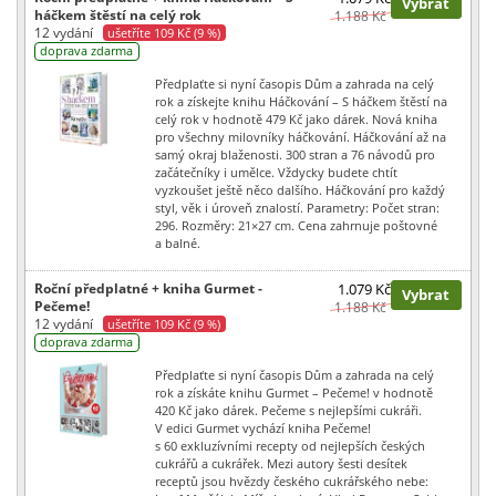
Vybrat
háčkem štěstí na celý rok
1.188 Kč
12 vydání
ušetříte 109 Kč (9 %)
doprava zdarma
Předplaťte si nyní časopis Dům a zahrada na celý
rok a získejte knihu Háčkování – S háčkem štěstí na
celý rok v hodnotě 479 Kč jako dárek. Nová kniha
pro všechny milovníky háčkování. Háčkování až na
samý okraj blaženosti. 300 stran a 76 návodů pro
začátečníky i umělce. Vždycky budete chtít
vyzkoušet ještě něco dalšího. Háčkování pro každý
styl, věk i úroveň znalostí. Parametry: Počet stran:
296. Rozměry: 21×27 cm. Cena zahrnuje poštovné
a balné.
Roční předplatné + kniha Gurmet -
1.079 Kč
Vybrat
Pečeme!
1.188 Kč
12 vydání
ušetříte 109 Kč (9 %)
doprava zdarma
Předplaťte si nyní časopis Dům a zahrada na celý
rok a získáte knihu Gurmet – Pečeme! v hodnotě
420 Kč jako dárek. Pečeme s nejlepšími cukráři.
V edici Gurmet vychází kniha Pečeme!
s 60 exkluzívními recepty od nejlepších českých
cukrářů a cukrářek. Mezi autory šesti desítek
receptů jsou hvězdy českého cukrářského nebe: