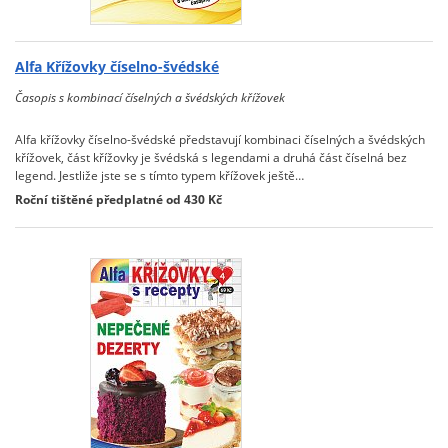
Alfa Křížovky číselno-švédské
Časopis s kombinací číselných a švédských křížovek
Alfa křížovky číselno-švédské představují kombinaci číselných a švédských
křížovek, část křížovky je švédská s legendami a druhá část číselná bez
legend. Jestliže jste se s tímto typem křížovek ještě…
Roční tištěné předplatné od 430 Kč