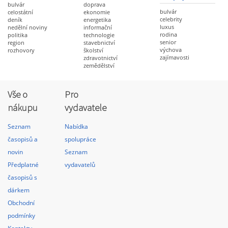
bulvár
doprava
bulvár
celostátní
ekonomie
celebrity
deník
energetika
luxus
nedělní noviny
informační
rodina
politika
technologie
senior
region
stavebnictví
výchova
rozhovory
školství
zajímavosti
zdravotnictví
zemědělství
Vše o
Pro
nákupu
vydavatele
Seznam
Nabídka
časopisů a
spolupráce
novin
Seznam
Předplatné
vydavatelů
časopisů s
dárkem
Obchodní
podmínky