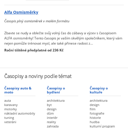
Alfa Osmisměrky
Časopis plný osmisměrek v malém formátu
Zbavte se nudy a oblečte svůj volný čas do zábavy a výzev s časopisem
ALFA osmisměrky! Tento časopis je vaším skvělým společníkem, který vám
nejen pomůže trénovat mysl, ale také přinese radost z…
Roční tištěné předplatné od 236 Kč
Časopisy a noviny podle témat
Časopisy auto &
Časopisy o
Časopisy o
moto
bydlení
kultuře
auta
architektura
architektura
karavany
byt
design
motorky
design
film
nákladní automobily
dům
fotografie
tuning
interiér
historie
veteráni
reality
hudba
zahrada
kulturní program