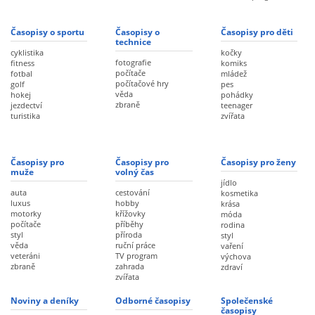
Časopisy o sportu
Časopisy o
Časopisy pro děti
technice
cyklistika
kočky
fotografie
fitness
komiks
počítače
fotbal
mládež
počítačové hry
golf
pes
věda
hokej
pohádky
zbraně
jezdectví
teenager
turistika
zvířata
Časopisy pro
Časopisy pro
Časopisy pro ženy
muže
volný čas
jídlo
auta
cestování
kosmetika
luxus
hobby
krása
motorky
křížovky
móda
počítače
příběhy
rodina
styl
příroda
styl
věda
ruční práce
vaření
veteráni
TV program
výchova
zbraně
zahrada
zdraví
zvířata
Noviny a deníky
Odborné časopisy
Společenské
časopisy