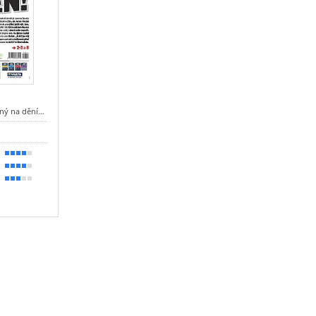
ený na dění…
80 %
70 %
50 %