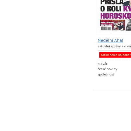
Nedělní Aha!
aktuální zprávy z ví
zatím nelze objedna
bulvár
české noviny
společnost