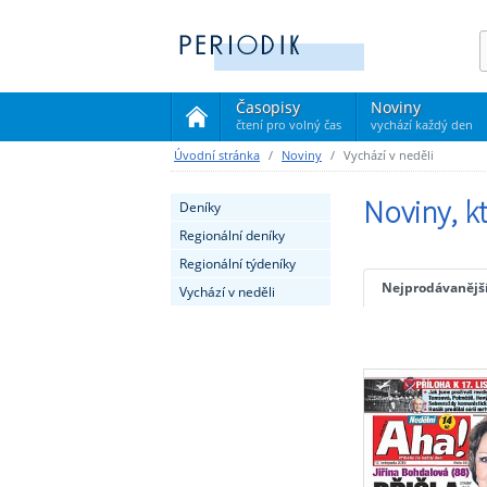
Časopisy
Noviny
čtení pro volný čas
vychází každý den
(current)
Úvodní stránka
Noviny
Vychází v neděli
Noviny, kt
Deníky
Regionální deníky
Regionální týdeníky
Nejprodávanějš
Vychází v neděli