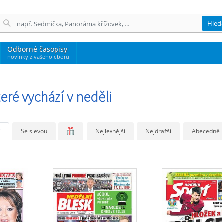
Hled
Odborné časopisy
novinky z vašeho oboru
eré vychází v neděli
í
Se slevou
Nejlevnější
Nejdražší
Abecedně