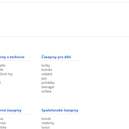
isy o technice
Časopisy pro děti
afie
kočky
če
komiks
ačové hry
mládež
pes
ě
pohádky
teenager
zvířata
rné časopisy
Společenské časopisy
va
bulvár
omie
celebrity
etika
luxus