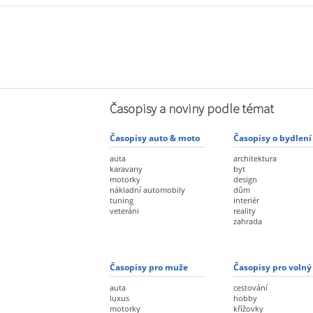
Časopisy a noviny podle témat
Časopisy auto & moto
Časopisy o bydlení
auta
architektura
karavany
byt
motorky
design
nákladní automobily
dům
tuning
interiér
veteráni
reality
zahrada
Časopisy pro muže
Časopisy pro volný
auta
cestování
luxus
hobby
motorky
křížovky