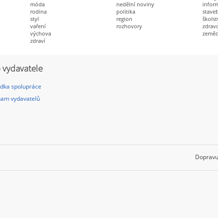
móda
nedělní noviny
infor
rodina
politika
staveb
styl
region
školst
vaření
rozhovory
zdravo
výchova
zeměd
zdraví
 vydavatele
dka spolupráce
am vydavatelů
Dopravu 