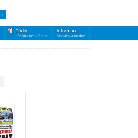
at
Dárky
Informace
předplatné s dárkem
časopisy a noviny