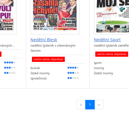
Nedělní Blesk
Nedělní Sport
kendových…
nedělní týdeník s víkendovým
nedělní týdeník zaměř
čtením
t
zatím nelze objednat
zatím nelze objednat
sport
80 %
bulvár
noviny
50 %
80 %
české noviny
české noviny
40 %
50 %
společnost
40 %
«
1
(current)
»