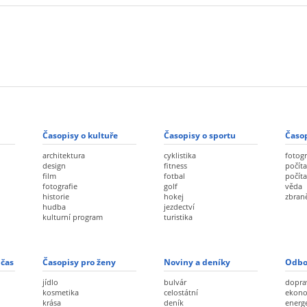
Časopisy o kultuře
Časopisy o sportu
Časop
architektura
cyklistika
fotogr
design
fitness
počíta
film
fotbal
počít
fotografie
golf
věda
historie
hokej
zbran
hudba
jezdectví
kulturní program
turistika
 čas
Časopisy pro ženy
Noviny a deníky
Odbo
jídlo
bulvár
dopra
kosmetika
celostátní
ekon
krása
deník
energ