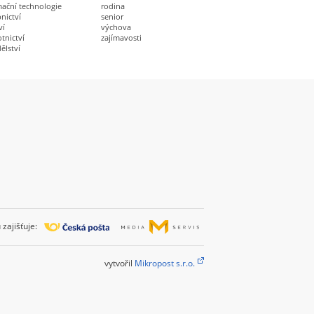
mační technologie
rodina
nictví
senior
ví
výchova
tnictví
zajímavosti
ělství
zajišťuje:
vytvořil
Mikropost s.r.o.