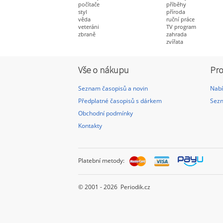
počítače
příběhy
styl
příroda
věda
ruční práce
veteráni
TV program
zbraně
zahrada
zvířata
Vše o nákupu
Pro
Seznam časopisů a novin
Nabí
Předplatné časopisů s dárkem
Sezn
Obchodní podmínky
Kontakty
Platební metody:
© 2001 - 2026 Periodik.cz