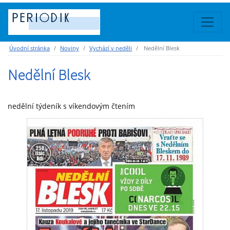
Úvodní stránka
Noviny
Vychází v neděli
Nedělní Blesk
Nedělní Blesk
nedělní týdeník s víkendovým čtením