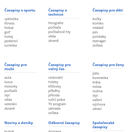
Časopisy o sportu
Časopisy o
Časopisy pro děti
technice
cyklistika
kočky
fotografie
fitness
komiks
počítače
fotbal
mládež
počítačové hry
golf
pes
věda
hokej
pohádky
zbraně
jezdectví
teenager
turistika
zvířata
Časopisy pro
Časopisy pro
Časopisy pro ženy
muže
volný čas
jídlo
auta
cestování
kosmetika
luxus
hobby
krása
motorky
křížovky
móda
počítače
příběhy
rodina
styl
příroda
styl
věda
ruční práce
vaření
veteráni
TV program
výchova
zbraně
zahrada
zdraví
zvířata
Noviny a deníky
Odborné časopisy
Společenské
časopisy
bulvár
doprava