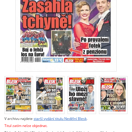
V archivu najdete
starší vydání titulu Nedělní Blesk
.
Titul zatím nelze objednat.