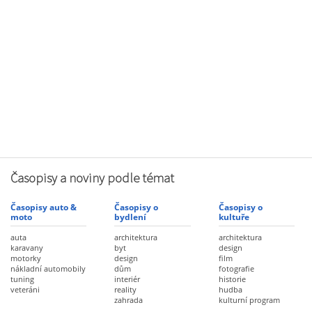
Časopisy a noviny podle témat
Časopisy auto &
Časopisy o
Časopisy o
moto
bydlení
kultuře
auta
architektura
architektura
karavany
byt
design
motorky
design
film
nákladní automobily
dům
fotografie
tuning
interiér
historie
veteráni
reality
hudba
zahrada
kulturní program