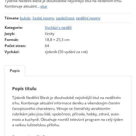
Týdeník Nedělní Blesk je dlouhodobě nejsilnější titul na nedělním trhu.
Kombinuje aktuální…
více
Témata:
bulvár
,
české noviny
,
společnost
,
nedělní noviny
Kategorie:
Vychází v neděli
Jazyk:
česky
Formát:
18,8 × 25,3 cm
Počet stran:
64
Vychází:
týdeník (50 vydání za rok)
Popis
Popis titulu
Týdeník Nedělní Blesk je dlouhodobě nejsilnější titul na nedělním
trhu. Kombinuje aktuální informace deníku a víkendovým čtením
časopisového charakteru. Věnuje se čtenářsky atraktivním
rubrikám jako jsou lidé, společnost, příroda, hobby, zdraví, auto-
moto a kuchyně. Obsahuje rovněž televizní program na celý týden
a velkou luštitelskou přílohu.