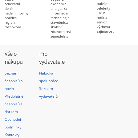
bulvár
celostátní
ekonomie
celebrity
deník
energetika
luxus
nedělní noviny
informační
rodina
politika
technologie
senior
region
stavebnictví
výchova
rozhovory
školství
zajímavosti
zdravotnictví
zemědělství
Vše o
Pro
nákupu
vydavatele
Seznam
Nabídka
časopisů a
spolupráce
novin
Seznam
Předplatné
vydavatelů
časopisů s
dárkem
Obchodní
podmínky
Kontakty