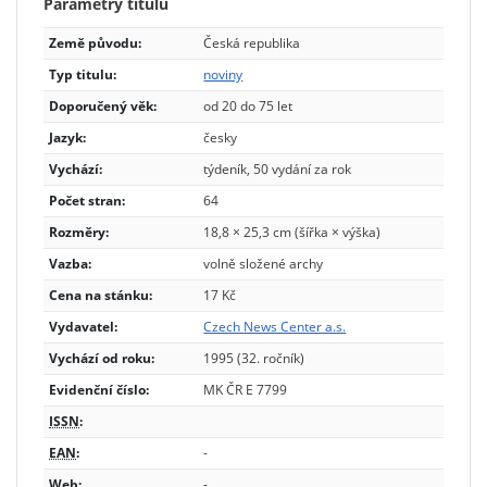
Parametry titulu
Země původu:
Česká republika
Typ titulu:
noviny
Doporučený věk:
od 20 do 75 let
Jazyk:
česky
Vychází:
týdeník, 50 vydání za rok
Počet stran:
64
Rozměry:
18,8 × 25,3 cm (šířka × výška)
Vazba:
volně složené archy
Cena na stánku:
17 Kč
Vydavatel:
Czech News Center a.s.
Vychází od roku:
1995 (32. ročník)
Evidenční číslo:
MK ČR E 7799
ISSN
:
EAN
:
-
Web:
-