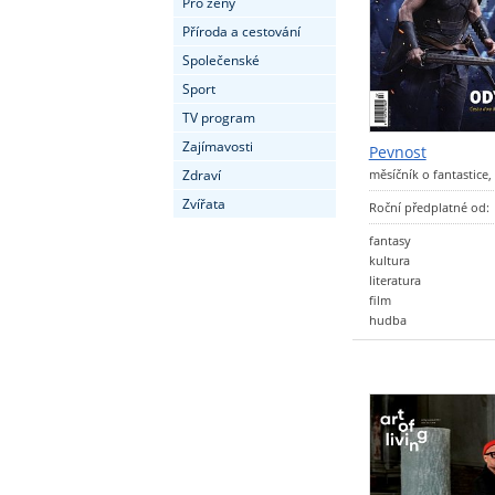
Pro ženy
Příroda a cestování
Společenské
Sport
TV program
Zajímavosti
Pevnost
měsíčník o fantastice,
Zdraví
Zvířata
Roční předplatné od:
fantasy
kultura
literatura
film
hudba