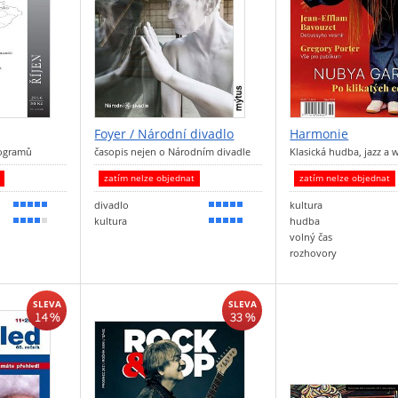
Foyer / Národní divadlo
Harmonie
rogramů
časopis nejen o Národním divadle
Klasická hudba, jazz a 
t
zatím nelze objednat
zatím nelze objednat
divadlo
kultura
90 %
100 %
kultura
hudba
80 %
90 %
volný čas
rozhovory
SLEVA
SLEVA
14 %
33 %