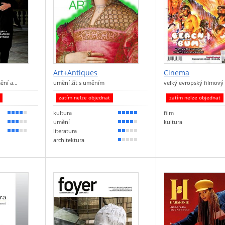
Art+Antiques
Cinema
mění a…
umění žít s uměním
velký evropský filmový
t
zatím nelze objednat
zatím nelze objednat
kultura
film
80 %
100 %
umění
kultura
60 %
80 %
literatura
50 %
30 %
architektura
10 %