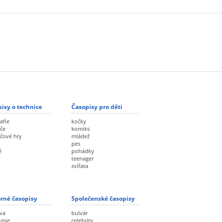
isy o technice
Časopisy pro děti
afie
kočky
če
komiks
ačové hry
mládež
pes
ě
pohádky
teenager
zvířata
rné časopisy
Společenské časopisy
va
bulvár
omie
celebrity