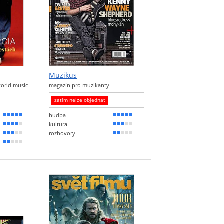
Muzikus
world music
magazín pro muzikanty
zatím nelze objednat
hudba
90 %
90 %
kultura
80 %
60 %
rozhovory
50 %
30 %
40 %