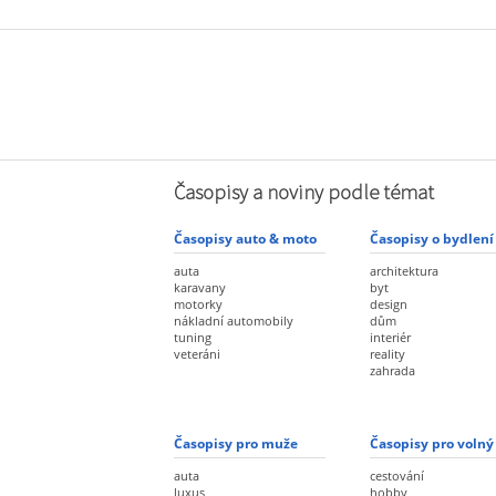
Časopisy a noviny podle témat
Časopisy auto & moto
Časopisy o bydlení
auta
architektura
karavany
byt
motorky
design
nákladní automobily
dům
tuning
interiér
veteráni
reality
zahrada
Časopisy pro muže
Časopisy pro volný
auta
cestování
luxus
hobby