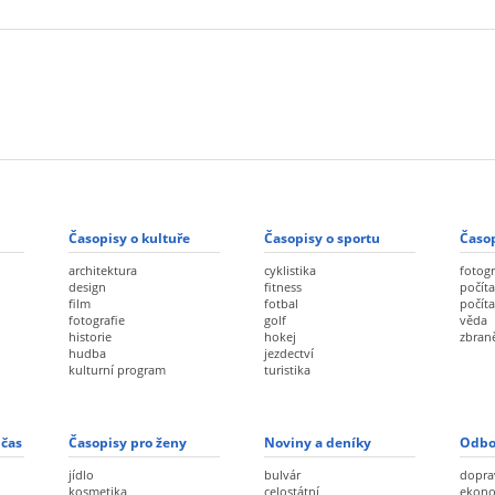
Časopisy o kultuře
Časopisy o sportu
Časop
architektura
cyklistika
fotogr
design
fitness
počíta
film
fotbal
počít
fotografie
golf
věda
historie
hokej
zbran
hudba
jezdectví
kulturní program
turistika
 čas
Časopisy pro ženy
Noviny a deníky
Odbo
jídlo
bulvár
dopra
kosmetika
celostátní
ekon