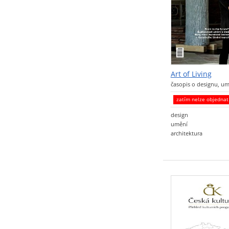
Art of Living
časopis o designu, u
zatím nelze objedna
design
umění
architektura