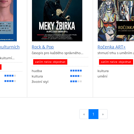
kulturních
Rock & Pop
Ročenka ART+
časopis pro každého správného…
shrnutí trhu s uměním 
 kulturní…
zatím nelze objednat
zatím nelze objednat
t
hudba
kultura
100 %
kultura
umění
80 %
80 %
životní styl
80 %
60 %
«
1
(current)
»