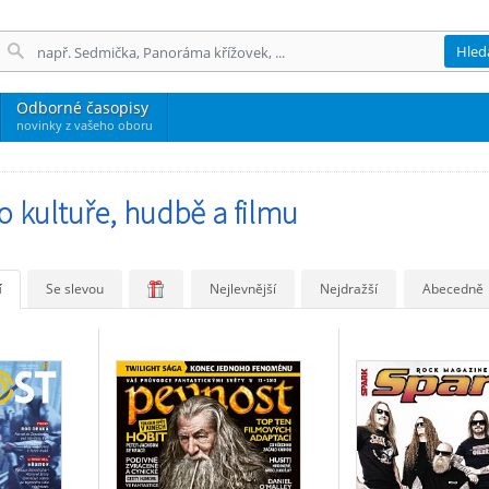
Hled
Odborné časopisy
novinky z vašeho oboru
o kultuře, hudbě a filmu
í
Se slevou
Nejlevnější
Nejdražší
Abecedně