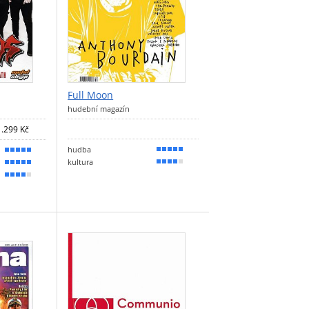
Full Moon
hudební magazín
1.299 Kč
hudba
90 %
100 %
kultura
80 %
90 %
80 %