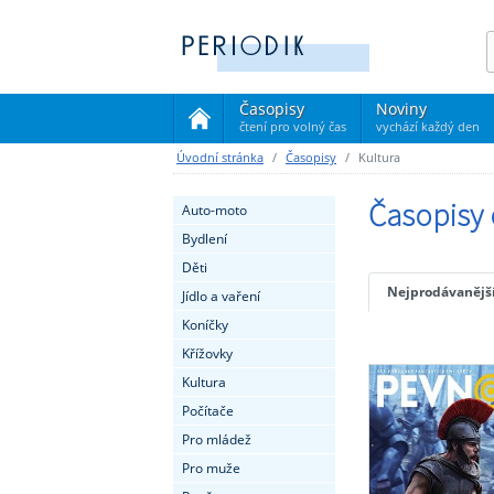
Časopisy
Noviny
čtení pro volný čas
vychází každý den
(current)
Úvodní stránka
Časopisy
Kultura
Časopisy 
Auto-moto
Bydlení
Děti
Nejprodávanějš
Jídlo a vaření
Koníčky
Křížovky
Kultura
Počítače
Pro mládež
Pro muže