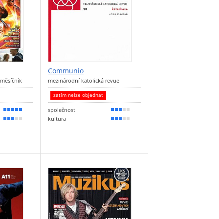
Communio
 měsíčník
mezinárodní katolická revue
zatím nelze objednat
společnost
90 %
60 %
kultura
60 %
50 %