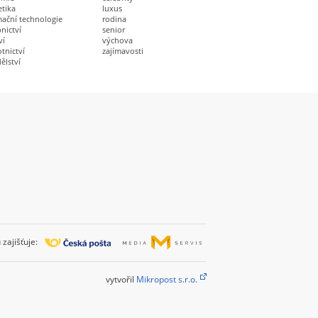
etika
luxus
mační technologie
rodina
nictví
senior
ví
výchova
tnictví
zajímavosti
ělství
zajišťuje:
vytvořil
Mikropost s.r.o.