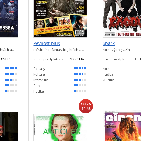
Pevnost plus
Spark
 hrách a…
měsíčník o fantastice, hrách a…
rockový magazín
890 Kč
1.890 Kč
Roční předplatné od:
Roční předplatné od:
fantasy
rock
100 %
100 %
kultura
hudba
80 %
80 %
literatura
kultura
50 %
50 %
film
30 %
30 %
hudba
20 %
20 %
SLEVA
11 %