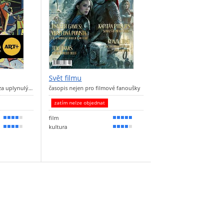
Svět filmu
za uplynulý…
časopis nejen pro filmové fanoušky
zatím nelze objednat
film
80 %
90 %
kultura
70 %
80 %