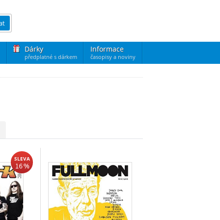
at
Dárky
Informace
předplatné s dárkem
časopisy a noviny
SLEVA
16 %