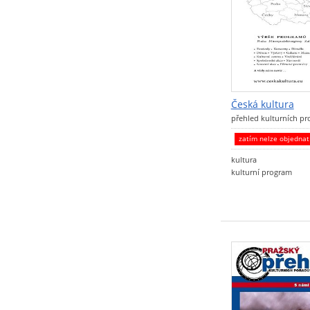
Česká kultura
přehled kulturních p
zatím nelze objedna
kultura
kulturní program