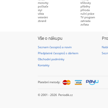
motorky
křížovky
počítače
příběhy
styl
příroda
věda
ruční práce
veteráni
TV program
zbraně
zahrada
zvířata
Vše o nákupu
Pro
Seznam časopisů a novin
Nabí
Předplatné časopisů s dárkem
Sezn
Obchodní podmínky
Kontakty
Platební metody:
© 2001 - 2026 Periodik.cz