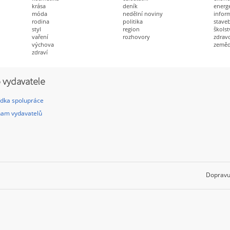
krása
deník
energ
móda
nedělní noviny
infor
rodina
politika
staveb
styl
region
školst
vaření
rozhovory
zdravo
výchova
zeměd
zdraví
 vydavatele
dka spolupráce
am vydavatelů
Dopravu 