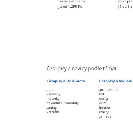
roční předplatné
roční př
již od 1.299 Kč
již od 1.
Časopisy a noviny podle témat
Časopisy auto & moto
Časopisy o bydlení
auta
architektura
karavany
byt
motorky
design
nákladní automobily
dům
tuning
interiér
veteráni
reality
zahrada