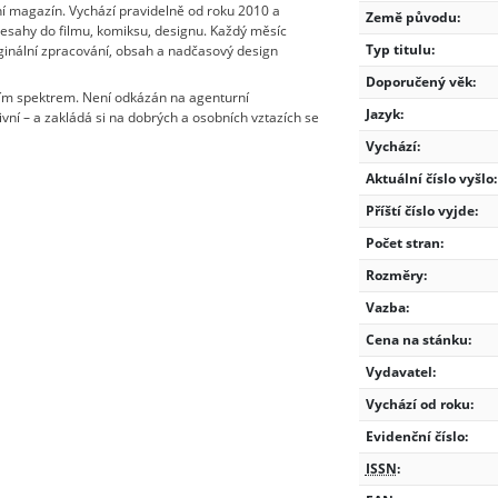
í magazín. Vychází pravidelně od roku 2010 a
Země původu:
přesahy do filmu, komiksu, designu. Každý měsíc
Typ titulu:
originální zpracování, obsah a nadčasový design
Doporučený věk:
ním spektrem. Není odkázán na agenturní
Jazyk:
ivní – a zakládá si na dobrých a osobních vztazích se
Vychází:
Aktuální číslo vyšlo:
Příští číslo vyjde:
Počet stran:
Rozměry:
Vazba:
Cena na stánku:
Vydavatel:
Vychází od roku:
Evidenční číslo:
ISSN
: