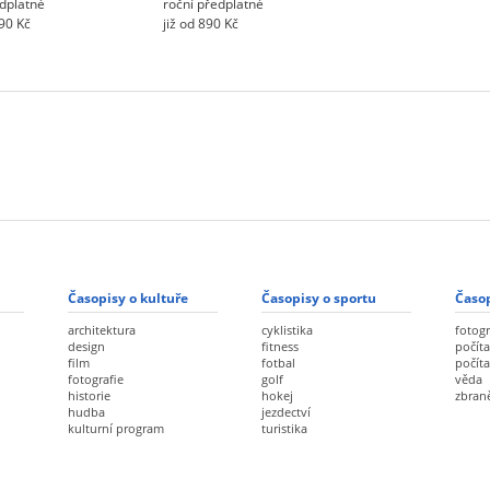
edplatné
roční předplatné
890 Kč
již od 890 Kč
Časopisy o kultuře
Časopisy o sportu
Časop
architektura
cyklistika
fotogr
design
fitness
počíta
film
fotbal
počít
fotografie
golf
věda
historie
hokej
zbran
hudba
jezdectví
kulturní program
turistika