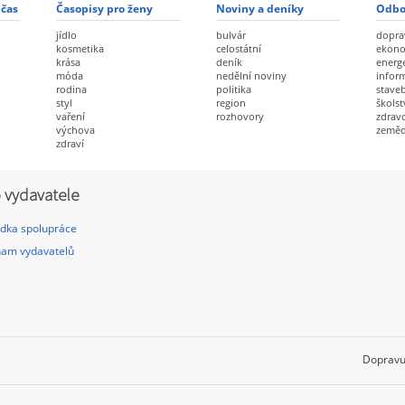
 čas
Časopisy pro ženy
Noviny a deníky
Odbo
jídlo
bulvár
dopra
kosmetika
celostátní
ekon
krása
deník
energ
móda
nedělní noviny
infor
rodina
politika
staveb
styl
region
školst
vaření
rozhovory
zdravo
výchova
zeměd
zdraví
 vydavatele
dka spolupráce
am vydavatelů
Dopravu 