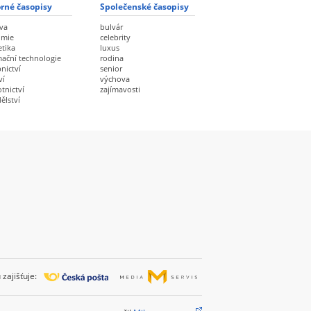
rné časopisy
Společenské časopisy
va
bulvár
omie
celebrity
etika
luxus
mační technologie
rodina
nictví
senior
ví
výchova
tnictví
zajímavosti
ělství
zajišťuje: