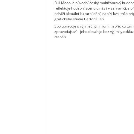
Full Moon je původní český multižánrový hudebn
reflektuje hudební scénu u nás i v zahraničí, s 
odráží aktuální kulturní dění, nabízí kvalitní a 
grafického studia Carton Clan.
Spolupracuje s výjimečnými lidmi napříč kultur
zpravodajství – jeho obsah je bez výjimky exkluz
čtenáři.