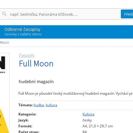
Hled
Odborné časopisy
novinky z vašeho oboru
l Moon
časopis
Full Moon
hudební magazín
Full Moon je původní český multižánrový hudební magazín. Vychází p
Témata:
hudba
,
kultura
Kategorie:
Kultura
Jazyk:
česky
Formát:
A4, 21,0 × 29,7 cm
Počet stran:
84