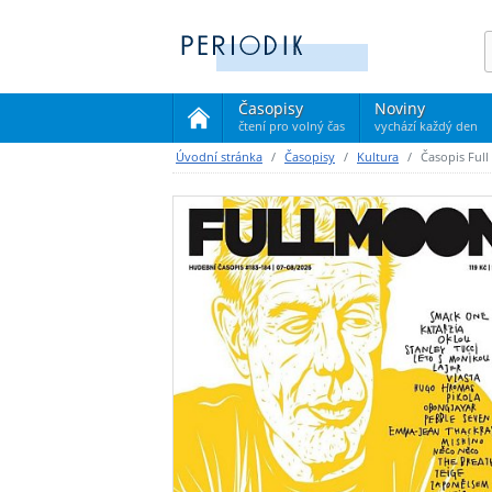
Časopisy
Noviny
čtení pro volný čas
vychází každý den
(current)
Úvodní stránka
Časopisy
Kultura
Časopis Ful