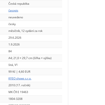
Česká republika
časopis
neuvedeno
česky
měsíčník, 12 vydání za rok
29.6.2026
1.9.2026
84
A4; 21,0 × 29,7 cm (šířka × výška)
šitá, V1
99 Kč | 4,60 EUR
KYEO shows s.r.o.
2010 (17. ročník)
MK ČR E 19463
1804-3208