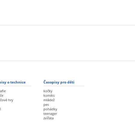
isy o technice
Časopisy pro děti
afie
kočky
če
komiks
ačové hry
mládež
pes
ě
pohádky
teenager
zvířata