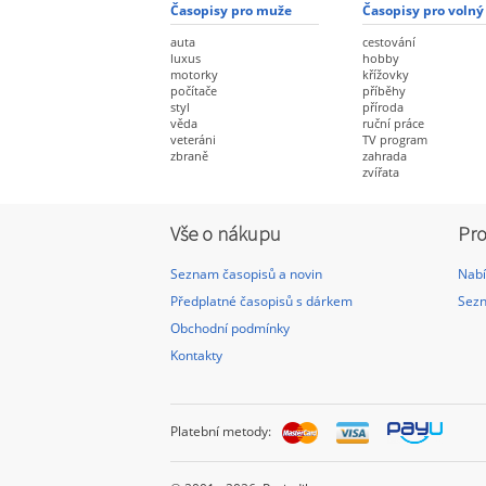
Časopisy pro muže
Časopisy pro volný
auta
cestování
luxus
hobby
motorky
křížovky
počítače
příběhy
styl
příroda
věda
ruční práce
veteráni
TV program
zbraně
zahrada
zvířata
Vše o nákupu
Pro
Seznam časopisů a novin
Nabí
Předplatné časopisů s dárkem
Sezn
Obchodní podmínky
Kontakty
Platební metody: