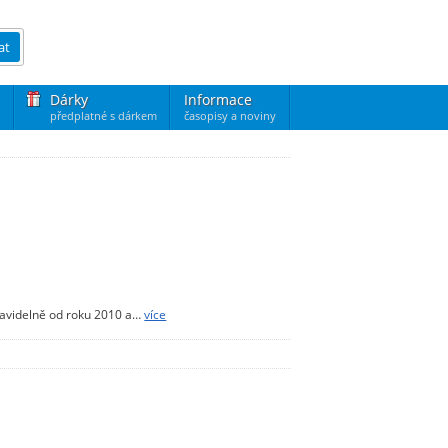
at
Dárky
Informace
předplatné s dárkem
časopisy a noviny
ravidelně od roku 2010 a…
více