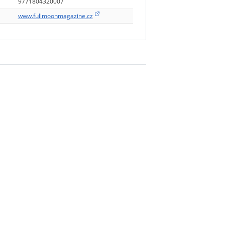
9771804320007
www.fullmoonmagazine.cz