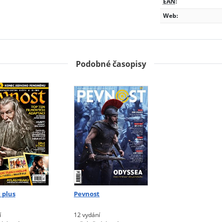
EAN
:
Web:
Podobné časopisy
 plus
Pevnost
í
12 vydání