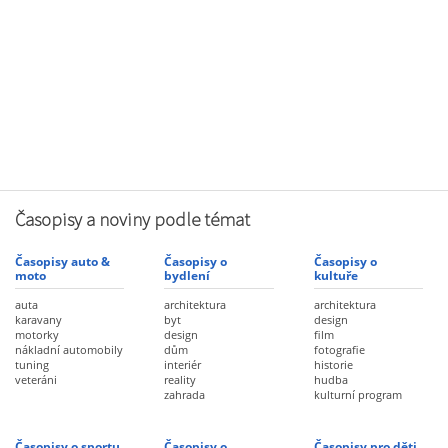
Časopisy a noviny podle témat
Časopisy auto &
Časopisy o
Časopisy o
moto
bydlení
kultuře
auta
architektura
architektura
karavany
byt
design
motorky
design
film
nákladní automobily
dům
fotografie
tuning
interiér
historie
veteráni
reality
hudba
zahrada
kulturní program
Časopisy o sportu
Časopisy o
Časopisy pro děti