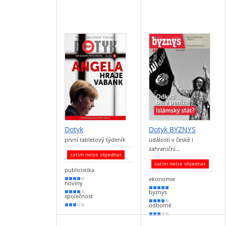
Dotyk
Dotyk BYZNYS
první tabletový týdeník
události v české i
zahraniční…
zatím nelze objednat
zatím nelze objednat
publicistika
ekonomie
80 %
noviny
90 %
byznys
70 %
společnost
80 %
odborné
60 %
50 %