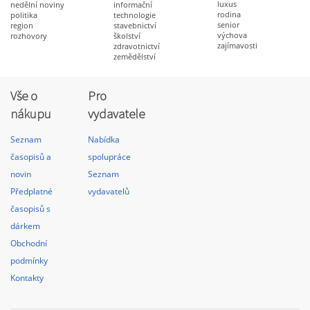
luxus
nedělní noviny
informační
rodina
politika
technologie
senior
region
stavebnictví
výchova
rozhovory
školství
zajímavosti
zdravotnictví
zemědělství
Vše o
Pro
nákupu
vydavatele
Seznam
Nabídka
časopisů a
spolupráce
novin
Seznam
Předplatné
vydavatelů
časopisů s
dárkem
Obchodní
podmínky
Kontakty