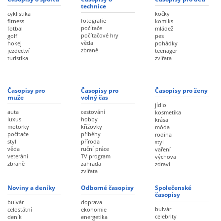
technice
cyklistika
kočky
fotografie
fitness
komiks
počítače
fotbal
mládež
počítačové hry
golf
pes
věda
hokej
pohádky
zbraně
jezdectví
teenager
turistika
zvířata
Časopisy pro
Časopisy pro
Časopisy pro ženy
muže
volný čas
jídlo
auta
cestování
kosmetika
luxus
hobby
krása
motorky
křížovky
móda
počítače
příběhy
rodina
styl
příroda
styl
věda
ruční práce
vaření
veteráni
TV program
výchova
zbraně
zahrada
zdraví
zvířata
Noviny a deníky
Odborné časopisy
Společenské
časopisy
bulvár
doprava
bulvár
celostátní
ekonomie
celebrity
deník
energetika