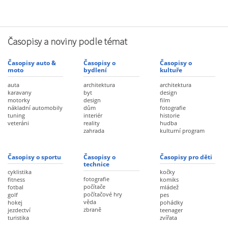
Časopisy a noviny podle témat
Časopisy auto &
Časopisy o
Časopisy o
moto
bydlení
kultuře
auta
architektura
architektura
karavany
byt
design
motorky
design
film
nákladní automobily
dům
fotografie
tuning
interiér
historie
veteráni
reality
hudba
zahrada
kulturní program
Časopisy o sportu
Časopisy o
Časopisy pro děti
technice
cyklistika
kočky
fotografie
fitness
komiks
počítače
fotbal
mládež
počítačové hry
golf
pes
věda
hokej
pohádky
zbraně
jezdectví
teenager
turistika
zvířata