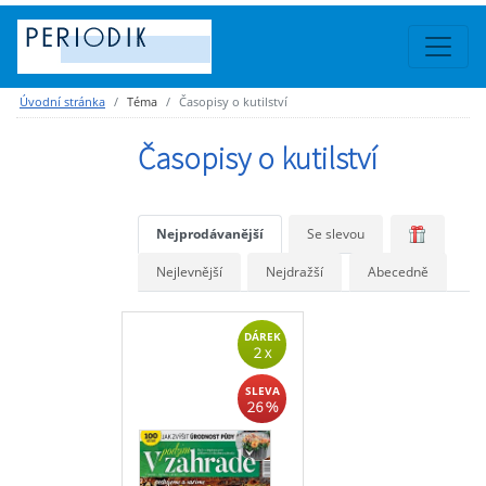
Úvodní stránka
Téma
Časopisy o kutilství
Časopisy o kutilství
Nejprodávanější
Se slevou
Nejlevnější
Nejdražší
Abecedně
DÁREK
2 x
SLEVA
26 %