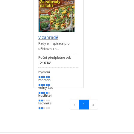
V zahradě
Rady a inspirace pro
užitkovou a…
Roční předplatné od:
216 Kč
bydlení
100 %
zahrada
90 %
volný čas
70 %
kutilství
40 %
technika
«
1
(current)
»
30 %