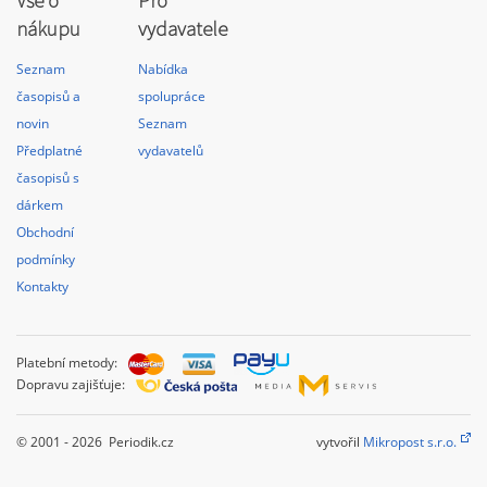
Vše o
Pro
nákupu
vydavatele
Seznam
Nabídka
časopisů a
spolupráce
novin
Seznam
Předplatné
vydavatelů
časopisů s
dárkem
Obchodní
podmínky
Kontakty
Platební metody:
Dopravu zajišťuje:
© 2001 - 2026 Periodik.cz
vytvořil
Mikropost s.r.o.