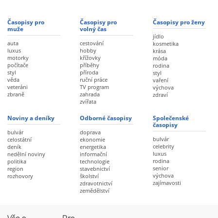
Časopisy pro
Časopisy pro
Časopisy pro ženy
muže
volný čas
jídlo
auta
cestování
kosmetika
luxus
hobby
krása
motorky
křížovky
móda
počítače
příběhy
rodina
styl
příroda
styl
věda
ruční práce
vaření
veteráni
TV program
výchova
zbraně
zahrada
zdraví
zvířata
Noviny a deníky
Odborné časopisy
Společenské
časopisy
bulvár
doprava
bulvár
celostátní
ekonomie
celebrity
deník
energetika
luxus
nedělní noviny
informační
rodina
politika
technologie
senior
region
stavebnictví
výchova
rozhovory
školství
zajímavosti
zdravotnictví
zemědělství