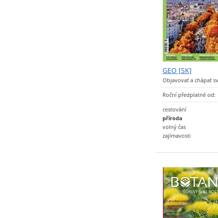
GEO [SK]
Objavovať a chápať sv
Roční předplatné od:
cestování
příroda
volný čas
zajímavosti