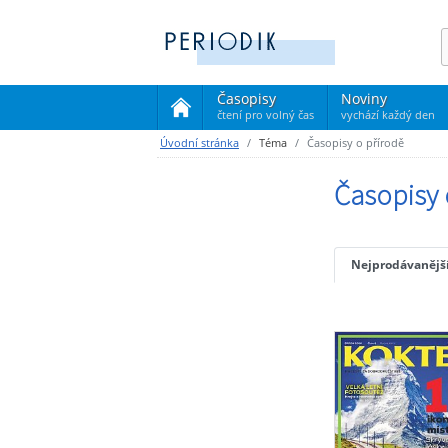
Časopisy
Noviny
čtení pro volný čas
vychází každý den
(current)
Úvodní stránka
Téma
Časopisy o přírodě
Časopisy 
Nejprodávanějš