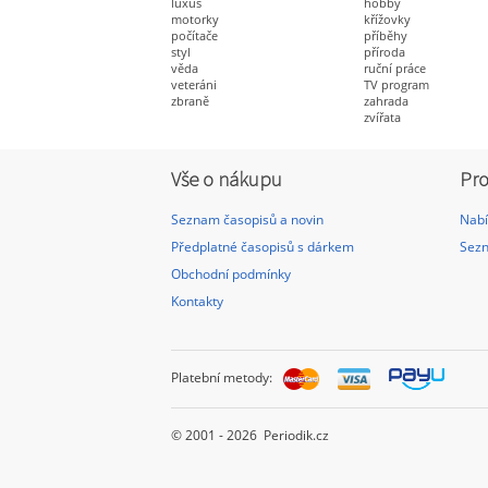
luxus
hobby
motorky
křížovky
počítače
příběhy
styl
příroda
věda
ruční práce
veteráni
TV program
zbraně
zahrada
zvířata
Vše o nákupu
Pro
Seznam časopisů a novin
Nabí
Předplatné časopisů s dárkem
Sezn
Obchodní podmínky
Kontakty
Platební metody:
© 2001 - 2026 Periodik.cz