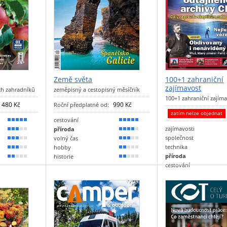
Země světa
100+1 zahraniční
zajímavost
ch zahradníků
zeměpisný a cestopisný měsíčník
100+1 zahraniční zajím
480 Kč
990 Kč
Roční předplatné od:
zatím nelze objednat
cestování
100 %
90 %
zajímavosti
příroda
60 %
70 %
společnost
volný čas
50 %
50 %
technika
hobby
50 %
40 %
příroda
historie
40 %
30 %
cestování