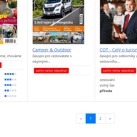
Camper & Outdoor
COT - Celý o turi
jeme, chováme
časopis pro cestovatele s
časopis pro odborníky 
obytnými…
cestovního…
t
zatím nelze objednat
zatím nelze objednat
80 %
cestování
60 %
volný čas
50 %
příroda
30 %
20 %
«
1
(current)
2
»