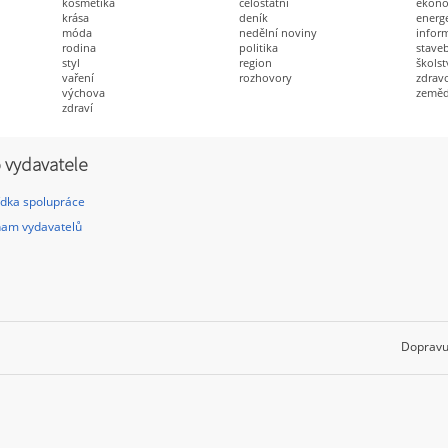
kosmetika
celostátní
ekon
krása
deník
energ
móda
nedělní noviny
infor
rodina
politika
staveb
styl
region
školst
vaření
rozhovory
zdravo
výchova
zeměd
zdraví
 vydavatele
dka spolupráce
am vydavatelů
Dopravu 