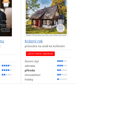
smu
Krásný rok
z
průvodce na cestě ke kořenům
zatím nelze objednat
životní styl
60 %
zahrada
80 %
50 %
příroda
70 %
40 %
chovatelství
40 %
30 %
hobby
20 %