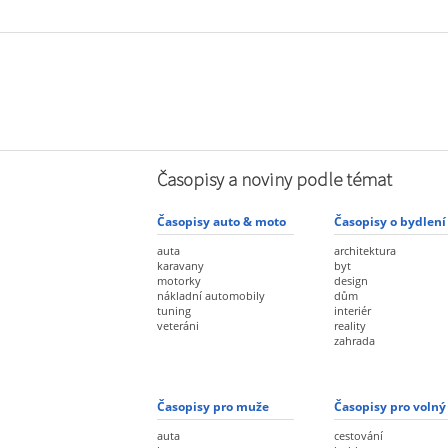
Časopisy a noviny podle témat
Časopisy auto & moto
Časopisy o bydlení
auta
architektura
karavany
byt
motorky
design
nákladní automobily
dům
tuning
interiér
veteráni
reality
zahrada
Časopisy pro muže
Časopisy pro volný
auta
cestování