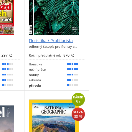
Floristika / Profiflorista
odborný časopis pro floristy a…
1.297 Kč
870 Kč
Roční předplatné od:
floristika
60 %
100 %
ruční práce
50 %
90 %
hobby
40 %
60 %
zahrada
30 %
40 %
příroda
20 %
20 %
DÁREK
8 x
SLEVA
30 %