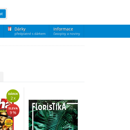
at
Dárky
Informace
předplatné s dárkem
časopisy a noviny
DÁREK
2 x
SLEVA
9 %