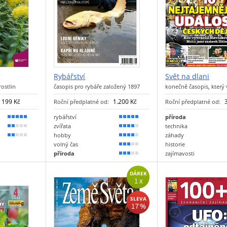
Rybářství
Svět na dlani
ostlin
časopis pro rybáře založený 1897
konečně časopis, který
199 Kč
1.200 Kč
Roční předplatné od:
Roční předplatné od:
rybářství
příroda
90 %
100 %
zvířata
technika
40 %
80 %
hobby
záhady
30 %
70 %
volný čas
historie
60 %
příroda
zajímavosti
50 %
DÁREK
1 x
SLEVA
17 %