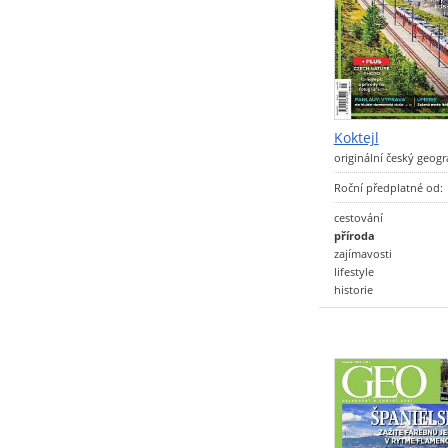
Koktejl
originální český geog
Roční předplatné od:
cestování
příroda
zajímavosti
lifestyle
historie