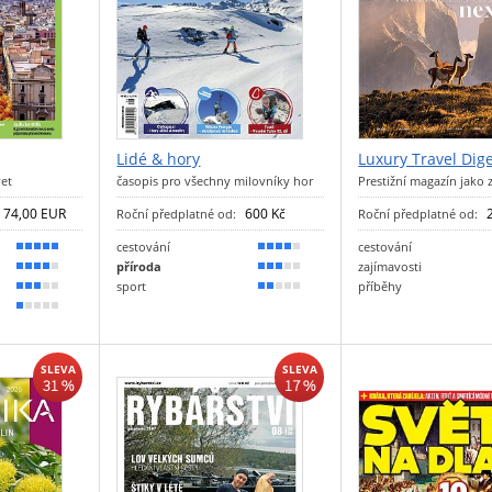
Lidé & hory
Luxury Travel Dig
et
časopis pro všechny milovníky hor
Prestižní magazín jako 
74,00 EUR
600 Kč
Roční předplatné od:
Roční předplatné od:
cestování
cestování
90 %
70 %
příroda
zajímavosti
80 %
60 %
sport
příběhy
50 %
40 %
20 %
SLEVA
SLEVA
31 %
17 %