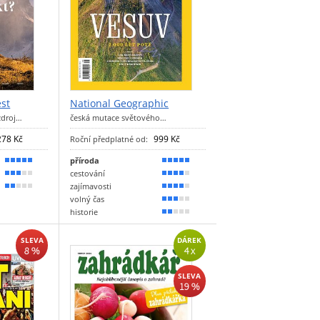
est
National Geographic
zdroj…
česká mutace světového…
278 Kč
999 Kč
Roční předplatné od:
příroda
100 %
90 %
cestování
60 %
80 %
zajímavosti
40 %
70 %
volný čas
60 %
historie
30 %
SLEVA
DÁREK
8 %
4 x
SLEVA
19 %