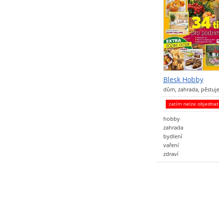
Blesk Hobby
dům, zahrada, pěstu
zatím nelze objedna
hobby
zahrada
bydlení
vaření
zdraví