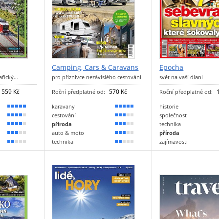
Camping, Cars & Caravans
Epocha
rafický…
pro příznivce nezávislého cestování
svět na vaší dlani
559 Kč
570 Kč
Roční předplatné od:
Roční předplatné od:
karavany
historie
90 %
90 %
cestování
společnost
80 %
60 %
příroda
technika
70 %
50 %
auto & moto
příroda
60 %
50 %
technika
zajímavosti
30 %
40 %