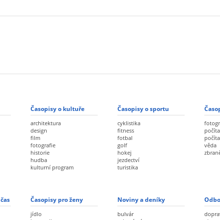
Časopisy o kultuře
Časopisy o sportu
Časop
architektura
cyklistika
fotogr
design
fitness
počíta
film
fotbal
počít
fotografie
golf
věda
historie
hokej
zbran
hudba
jezdectví
kulturní program
turistika
 čas
Časopisy pro ženy
Noviny a deníky
Odbo
jídlo
bulvár
dopra