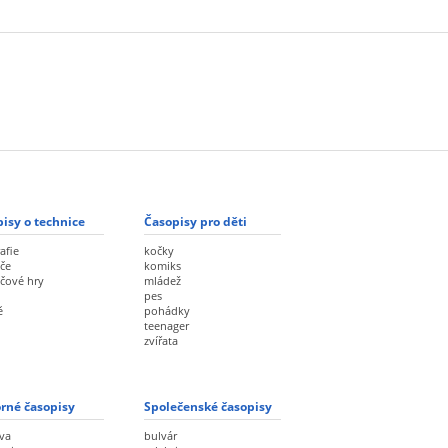
isy o technice
Časopisy pro děti
afie
kočky
če
komiks
ačové hry
mládež
pes
ě
pohádky
teenager
zvířata
rné časopisy
Společenské časopisy
va
bulvár