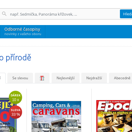
Hled
Odborné časopisy
novinky z vašeho oboru
o přírodě
í
Se slevou
Nejlevnější
Nejdražší
Abecedně
DÁREK
10 x
SLEVA
33 %