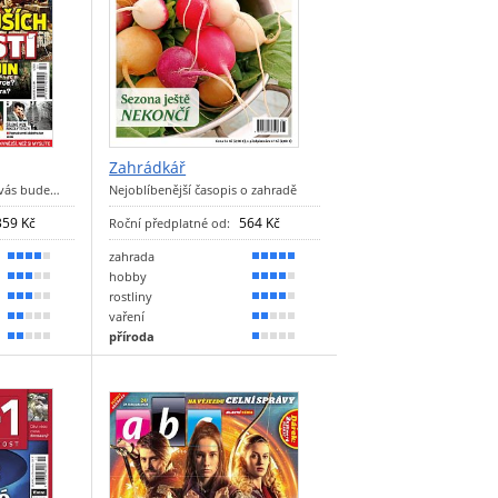
Zahrádkář
 vás bude…
Nejoblíbenější časopis o zahradě
359 Kč
564 Kč
Roční předplatné od:
zahrada
70 %
100 %
hobby
60 %
80 %
rostliny
50 %
80 %
vaření
40 %
30 %
příroda
30 %
20 %