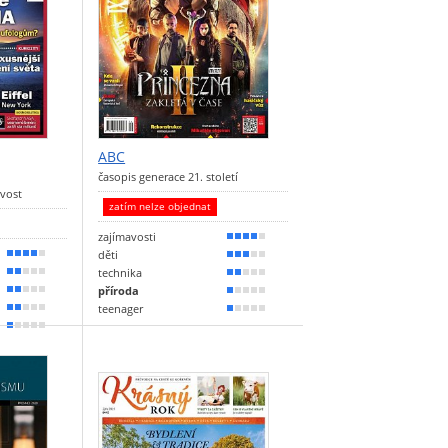
ABC
časopis generace 21. století
avost
zatím nelze objednat
zajímavosti
80 %
děti
70 %
50 %
technika
40 %
40 %
příroda
30 %
10 %
teenager
30 %
10 %
20 %