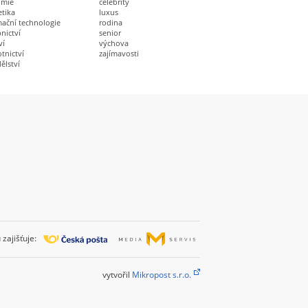
omie
celebrity
etika
luxus
mační technologie
rodina
nictví
senior
ví
výchova
tnictví
zajímavosti
ělství
zajišťuje:
vytvořil
Mikropost s.r.o.