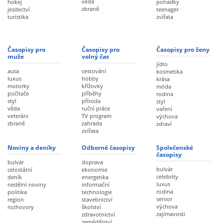
věda
hokej
pohádky
zbraně
jezdectví
teenager
turistika
zvířata
Časopisy pro
Časopisy pro
Časopisy pro ženy
muže
volný čas
jídlo
auta
cestování
kosmetika
luxus
hobby
krása
motorky
křížovky
móda
počítače
příběhy
rodina
styl
příroda
styl
věda
ruční práce
vaření
veteráni
TV program
výchova
zbraně
zahrada
zdraví
zvířata
Noviny a deníky
Odborné časopisy
Společenské
časopisy
bulvár
doprava
bulvár
celostátní
ekonomie
celebrity
deník
energetika
luxus
nedělní noviny
informační
rodina
politika
technologie
senior
region
stavebnictví
výchova
rozhovory
školství
zajímavosti
zdravotnictví
zemědělství