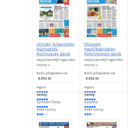
Jičínský, Krkonošský,
Jihlavský,
Náchodský,
Havlíčkobrodský,
Rychnovský deník
Pelhřimovský deník
nejvýznamnější regionální
nejvýznamnější regionální
noviny v…
noviny v…
Roční předplatné od:
Roční předplatné od:
8.894 Kč
8.894 Kč
region
region
100 %
100 %
noviny
noviny
100 %
100 %
Východní Čechy
Vysočina
100 %
100 %
české noviny
české noviny
50 %
50 %