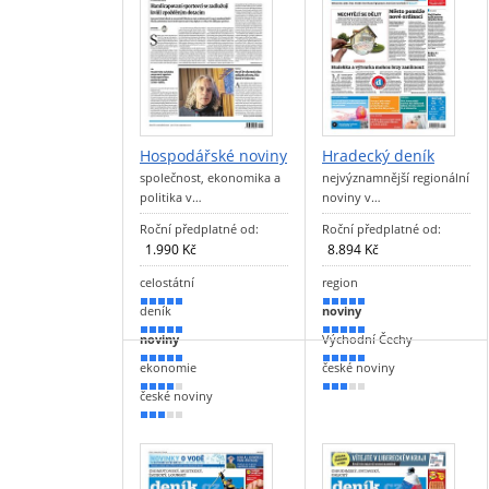
Hospodářské noviny
Hradecký deník
společnost, ekonomika a
nejvýznamnější regionální
politika v…
noviny v…
Roční předplatné od:
Roční předplatné od:
1.990 Kč
8.894 Kč
celostátní
region
100 %
100 %
deník
noviny
100 %
100 %
noviny
Východní Čechy
90 %
100 %
ekonomie
české noviny
80 %
50 %
české noviny
50 %