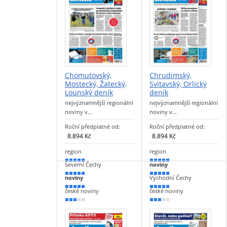
Chomutovský,
Chrudimský,
Mostecký, Žatecký,
Svitavský, Orlický
Lounský deník
deník
nejvýznamnější regionální
nejvýznamnější regionální
noviny v…
noviny v…
Roční předplatné od:
Roční předplatné od:
8.894 Kč
8.894 Kč
region
region
100 %
100 %
Severní Čechy
noviny
100 %
100 %
noviny
Východní Čechy
100 %
100 %
české noviny
české noviny
50 %
50 %