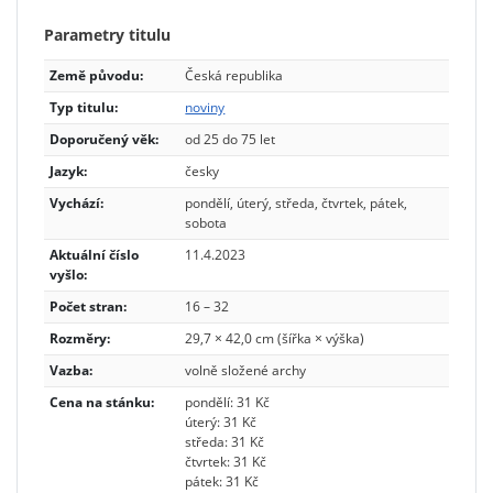
Parametry titulu
Země původu:
Česká republika
Typ titulu:
noviny
Doporučený věk:
od 25 do 75 let
Jazyk:
česky
Vychází:
pondělí, úterý, středa, čtvrtek, pátek,
sobota
Aktuální číslo
11.4.2023
vyšlo:
Počet stran:
16 – 32
Rozměry:
29,7 × 42,0 cm (šířka × výška)
Vazba:
volně složené archy
Cena na stánku:
pondělí: 31 Kč
úterý: 31 Kč
středa: 31 Kč
čtvrtek: 31 Kč
pátek: 31 Kč