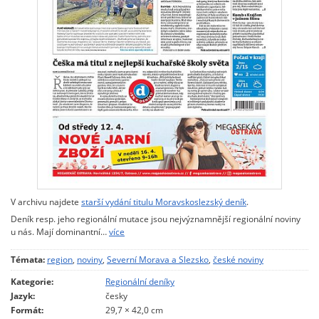
V archivu najdete
starší vydání titulu Moravskoslezský deník
.
Deník resp. jeho regionální mutace jsou nejvýznamnější regionální noviny
u nás. Mají dominantní…
více
Témata:
region
,
noviny
,
Severní Morava a Slezsko
,
české noviny
Kategorie:
Regionální deníky
Jazyk:
česky
Formát:
29,7 × 42,0 cm