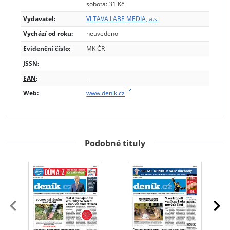
sobota: 31 Kč
Vydavatel:
VLTAVA LABE MEDIA, a.s.
Vychází od roku:
neuvedeno
Evidenční číslo:
MK ČR
ISSN
:
EAN
:
-
Web:
www.denik.cz
Podobné tituly