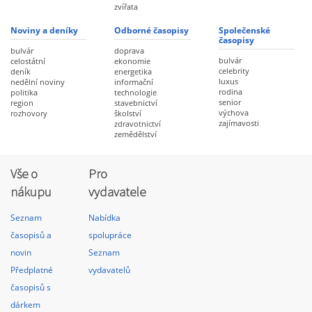
zvířata
Noviny a deníky
Odborné časopisy
Společenské
časopisy
bulvár
doprava
bulvár
celostátní
ekonomie
celebrity
deník
energetika
luxus
nedělní noviny
informační
rodina
politika
technologie
senior
region
stavebnictví
výchova
rozhovory
školství
zajímavosti
zdravotnictví
zemědělství
Vše o
Pro
nákupu
vydavatele
Seznam
Nabídka
časopisů a
spolupráce
novin
Seznam
Předplatné
vydavatelů
časopisů s
dárkem