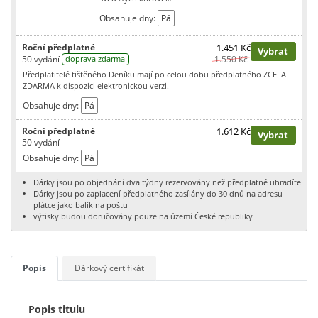
Obsahuje dny:
Pá
Roční předplatné
1.451 Kč
Vybrat
50 vydání
1.550 Kč
doprava zdarma
Předplatitelé tištěného Deníku mají po celou dobu předplatného ZCELA
ZDARMA k dispozici elektronickou­ verzi.
Obsahuje dny:
Pá
Roční předplatné
1.612 Kč
Vybrat
50 vydání
Obsahuje dny:
Pá
Dárky jsou po objednání dva týdny rezervovány než předplatné uhradíte
Dárky jsou po zaplacení předplatného zasílány do 30 dnů na adresu
plátce jako balík na poštu
výtisky budou doručovány pouze na území České republiky
Popis
Dárkový certifikát
Popis titulu