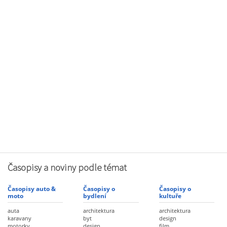
Časopisy a noviny podle témat
Časopisy auto &
Časopisy o
Časopisy o
moto
bydlení
kultuře
auta
architektura
architektura
karavany
byt
design
motorky
design
film