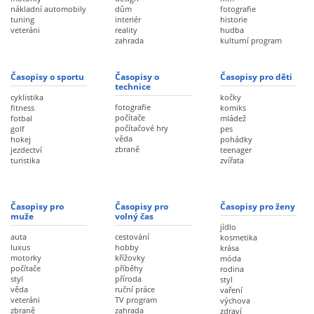
nákladní automobily
dům
fotografie
tuning
interiér
historie
veteráni
reality
hudba
zahrada
kulturní program
Časopisy o sportu
Časopisy o
Časopisy pro děti
technice
cyklistika
kočky
fotografie
fitness
komiks
počítače
fotbal
mládež
počítačové hry
golf
pes
věda
hokej
pohádky
zbraně
jezdectví
teenager
turistika
zvířata
Časopisy pro
Časopisy pro
Časopisy pro ženy
muže
volný čas
jídlo
auta
cestování
kosmetika
luxus
hobby
krása
motorky
křížovky
móda
počítače
příběhy
rodina
styl
příroda
styl
věda
ruční práce
vaření
veteráni
TV program
výchova
zbraně
zahrada
zdraví