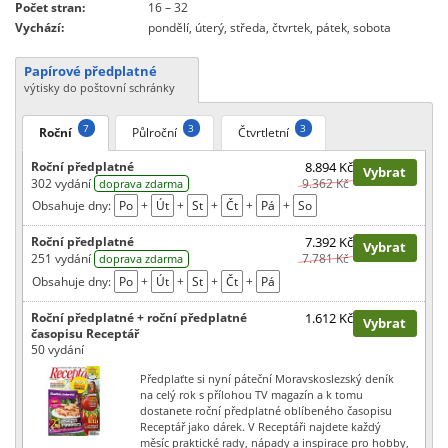
Počet stran:
16 – 32
Vychází:
pondělí, úterý, středa, čtvrtek, pátek, sobota
Papírové předplatné
výtisky do poštovní schránky
7
3
3
Roční
Půlroční
Čtvrtletní
Roční předplatné
8.894 Kč
Vybrat
302 vydání
9.362 Kč
doprava zdarma
Obsahuje dny:
Po
+
Út
+
St
+
Čt
+
Pá
+
So
Roční předplatné
7.392 Kč
Vybrat
251 vydání
7.781 Kč
doprava zdarma
Obsahuje dny:
Po
+
Út
+
St
+
Čt
+
Pá
Roční předplatné + roční předplatné
1.612 Kč
Vybrat
časopisu Receptář
50 vydání
Předplaťte si nyní páteční Moravskoslezský deník
na celý rok s přílohou TV magazín a k tomu
dostanete roční předplatné oblíbeného časopisu
Receptář jako dárek. V Receptáři najdete každý
měsíc praktické rady, nápady a inspirace pro hobby,