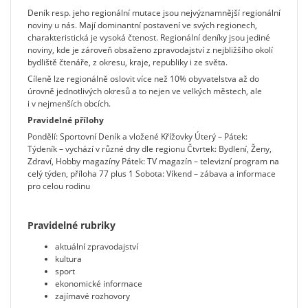
Deník resp. jeho regionální mutace jsou nejvýznamnější regionální
noviny u nás. Mají dominantní postavení ve svých regionech,
charakteristická je vysoká čtenost. Regionální deníky jsou jediné
noviny, kde je zároveň obsaženo zpravodajství z nejbližšího okolí
bydliště čtenáře, z okresu, kraje, republiky i ze světa.
Cíleně lze regionálně oslovit více než 10% obyvatelstva až do
úrovně jednotlivých okresů a to nejen ve velkých městech, ale
i v nejmenších obcích.
Pravidelné přílohy
Pondělí: Sportovní Deník a vložené Křížovky Úterý – Pátek:
Týdeník – vychází v různé dny dle regionu Čtvrtek: Bydlení, Ženy,
Zdraví, Hobby magazíny Pátek: TV magazín – televizní program na
celý týden, příloha 77 plus 1 Sobota: Víkend – zábava a informace
pro celou rodinu
Pravidelné rubriky
aktuální zpravodajství
kultura
sport
ekonomické informace
zajímavé rozhovory