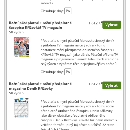
zahradu.
Obsahuje dny:
Pá
Roční předplatné + roční předplatné
1.612 Kč
Vybrat
časopisu Křížovkář TV magazín
50 vydání
Předplaťte si nyní páteční Moravskoslezský deník
s přílohou TV magazín na celý rok a k tomu
dostanete roční předplatné oblíbeného časopisu
Křížovkář TV magazín jako dárek. Páteční příloha TV
magazín s programem hlavních televizních stanic na
celý týden s výběrem těch nejzajímavějších pořadů.
Obsahuje dny:
Pá
Roční předplatné + roční předplatné
1.612 Kč
Vybrat
magazínu Deník Křížovky
50 vydání
Předplaťte si nyní páteční Moravskoslezský deník
s přílohou TV magazín na celý rok a k tomu roční
předplatné oblíbeného časopisu Deník Křížovky.
Jako dárek obdržíte předplatné oblíbeného
časopisu Deník Křížovky. Získáte tak navíc měsíčník
velkého formátu plný báječného luštění. 32 stran
švédských křížovek.