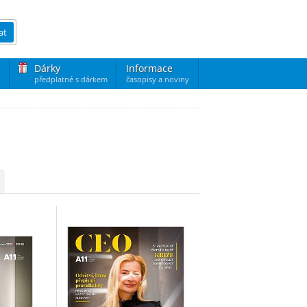
at
Dárky
Informace
předplatné s dárkem
časopisy a noviny