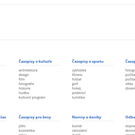
Časopisy o kultuře
Časopisy o sportu
Časop
architektura
cyklistika
fotogr
design
fitness
počíta
film
fotbal
počít
fotografie
golf
věda
historie
hokej
zbran
hudba
jezdectví
kulturní program
turistika
 čas
Časopisy pro ženy
Noviny a deníky
Odbo
jídlo
bulvár
dopra
kosmetika
celostátní
ekon
krása
deník
energ