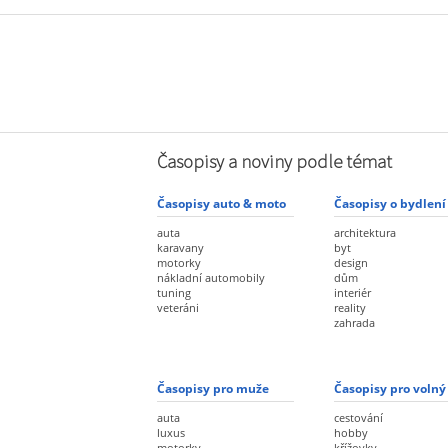
Časopisy a noviny podle témat
Časopisy auto & moto
Časopisy o bydlení
auta
architektura
karavany
byt
motorky
design
nákladní automobily
dům
tuning
interiér
veteráni
reality
zahrada
Časopisy pro muže
Časopisy pro volný
auta
cestování
luxus
hobby
motorky
křížovky