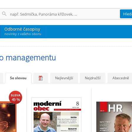
Hled
Odborné časopisy
novinky z vašeho oboru
 o managementu
Se slevou
Nejlevnější
Nejdražší
Abecedně
SLEVA
49 %