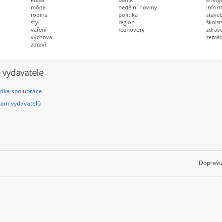
móda
nedělní noviny
infor
rodina
politika
staveb
styl
region
školst
vaření
rozhovory
zdravo
výchova
zeměd
zdraví
 vydavatele
dka spolupráce
am vydavatelů
Dopravu 