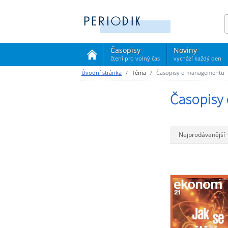
Časopisy
Noviny
čtení pro volný čas
vychází každý den
(current)
Úvodní stránka
Téma
Časopisy o managementu
Časopisy
Nejprodávanější