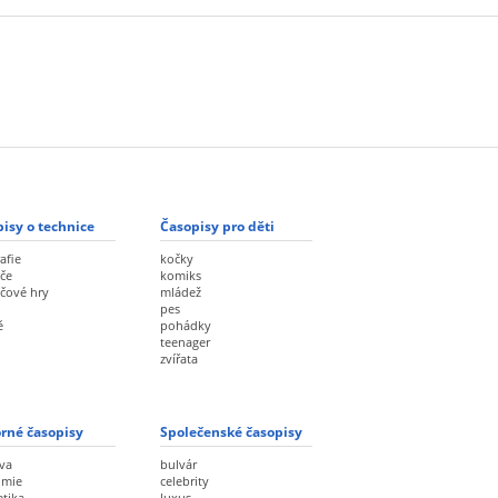
isy o technice
Časopisy pro děti
afie
kočky
če
komiks
ačové hry
mládež
pes
ě
pohádky
teenager
zvířata
rné časopisy
Společenské časopisy
va
bulvár
omie
celebrity
etika
luxus