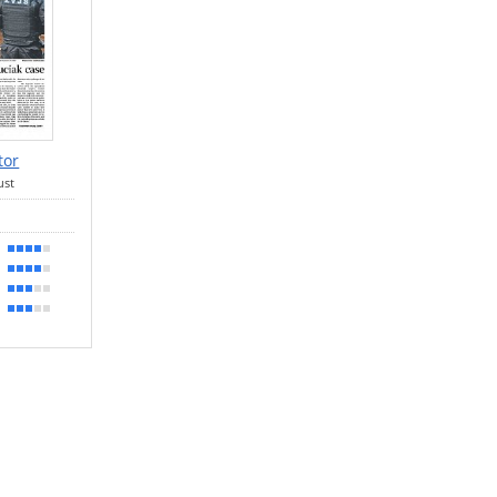
tor
ust
80 %
70 %
60 %
50 %