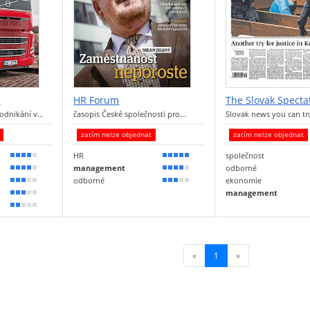
s
HR Forum
The Slovak Specta
 podnikání v…
časopis České společnosti pro…
Slovak news you can tr
t
zatím nelze objednat
zatím nelze objednat
HR
společnost
80 %
90 %
management
odborné
80 %
80 %
odborné
ekonomie
60 %
50 %
management
50 %
30 %
«
1
(current)
»