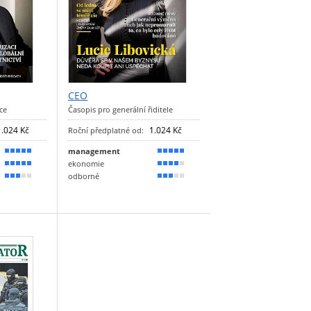
CEO
ce
Časopis pro generální řiditele
1.024 Kč
1.024 Kč
Roční předplatné od:
management
100 %
90 %
ekonomie
90 %
70 %
odborné
50 %
60 %