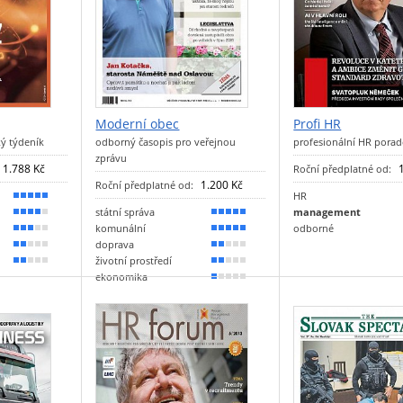
Moderní obec
Profi HR
ý týdeník
odborný časopis pro veřejnou
profesionální HR porad
zprávu
1.788 Kč
Roční předplatné od:
1.200 Kč
Roční předplatné od:
HR
90 %
státní správa
management
80 %
100 %
komunální
odborné
50 %
90 %
doprava
40 %
30 %
životní prostředí
30 %
30 %
ekonomika
20 %