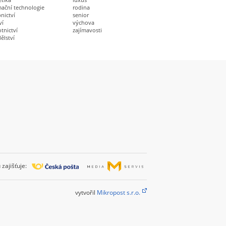
mační technologie
rodina
nictví
senior
ví
výchova
tnictví
zajímavosti
ělství
zajišťuje:
vytvořil
Mikropost s.r.o.