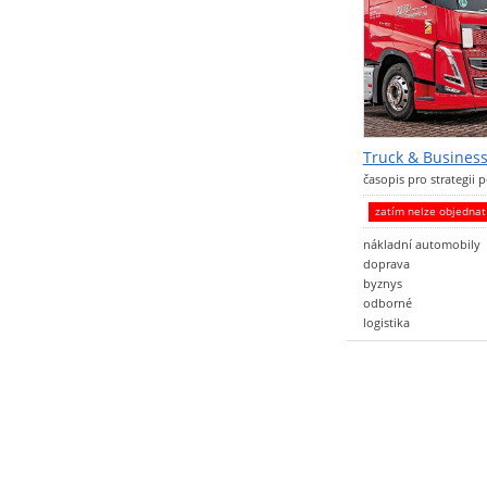
Truck & Busines
časopis pro strategii
zatím nelze objedna
nákladní automobily
doprava
byznys
odborné
logistika