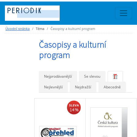
Úvodní stránka
Téma
Časopisy a kulturní program
Časopisy a kulturní
program
Nejprodávanější
Se slevou
Nejlevnější
Nejdražší
Abecedně
SLEVA
14 %