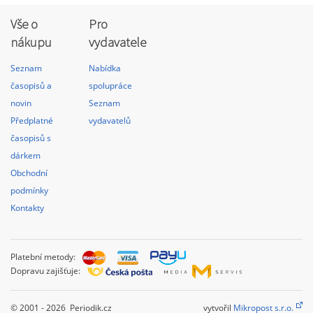
Vše o
Pro
nákupu
vydavatele
Seznam
Nabídka
časopisů a
spolupráce
novin
Seznam
Předplatné
vydavatelů
časopisů s
dárkem
Obchodní
podmínky
Kontakty
Platební metody:
Dopravu zajišťuje:
© 2001 - 2026 Periodik.cz
vytvořil
Mikropost s.r.o.