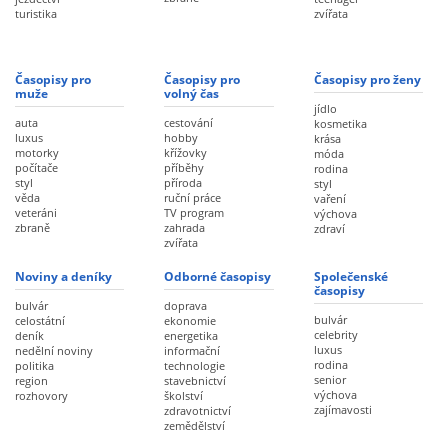
turistika
zvířata
Časopisy pro
Časopisy pro
Časopisy pro ženy
muže
volný čas
jídlo
auta
cestování
kosmetika
luxus
hobby
krása
motorky
křížovky
móda
počítače
příběhy
rodina
styl
příroda
styl
věda
ruční práce
vaření
veteráni
TV program
výchova
zbraně
zahrada
zdraví
zvířata
Noviny a deníky
Odborné časopisy
Společenské
časopisy
bulvár
doprava
bulvár
celostátní
ekonomie
celebrity
deník
energetika
luxus
nedělní noviny
informační
rodina
politika
technologie
senior
region
stavebnictví
výchova
rozhovory
školství
zajímavosti
zdravotnictví
zemědělství