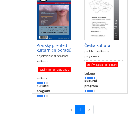
Pražský přehled
Česká kultura
kulturních pořadů
přehled kulturních
nejobsáhlejší pražský
programů
kulturní…
zatím nelze objednat
zatím nelze objednat
kultura
kultura
90 %
kulturní
80 %
kulturní
program
program
80 %
80 %
«
1
(current)
»