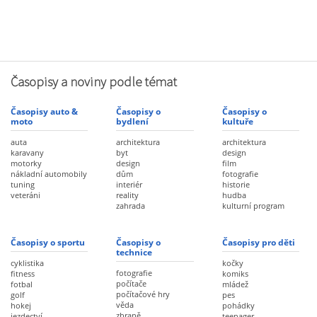
Časopisy a noviny podle témat
Časopisy auto &
Časopisy o
Časopisy o
moto
bydlení
kultuře
auta
architektura
architektura
karavany
byt
design
motorky
design
film
nákladní automobily
dům
fotografie
tuning
interiér
historie
veteráni
reality
hudba
zahrada
kulturní program
Časopisy o sportu
Časopisy o
Časopisy pro děti
technice
cyklistika
kočky
fotografie
fitness
komiks
počítače
fotbal
mládež
počítačové hry
golf
pes
věda
hokej
pohádky
zbraně
jezdectví
teenager