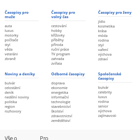
Časopisy pro
Časopisy pro
Časopisy pro ženy
muže
volný čas
jídlo
auta
cestování
kosmetika
luxus
hobby
krása
motorky
křížovky
móda
počítače
příběhy
rodina
styl
příroda
styl
věda
ruční práce
vaření
veteráni
TV program
výchova
zbraně
zahrada
zdraví
zvířata
Noviny a deníky
Odborné časopisy
Společenské
časopisy
bulvár
doprava
bulvár
celostátní
ekonomie
celebrity
deník
energetika
luxus
nedělní noviny
informační
rodina
politika
technologie
senior
region
stavebnictví
výchova
rozhovory
školství
zajímavosti
zdravotnictví
zemědělství
Vše o
Pro