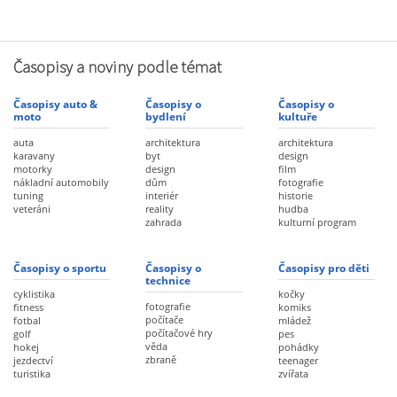
Časopisy a noviny podle témat
Časopisy auto &
Časopisy o
Časopisy o
moto
bydlení
kultuře
auta
architektura
architektura
karavany
byt
design
motorky
design
film
nákladní automobily
dům
fotografie
tuning
interiér
historie
veteráni
reality
hudba
zahrada
kulturní program
Časopisy o sportu
Časopisy o
Časopisy pro děti
technice
cyklistika
kočky
fotografie
fitness
komiks
počítače
fotbal
mládež
počítačové hry
golf
pes
věda
hokej
pohádky
zbraně
jezdectví
teenager
turistika
zvířata