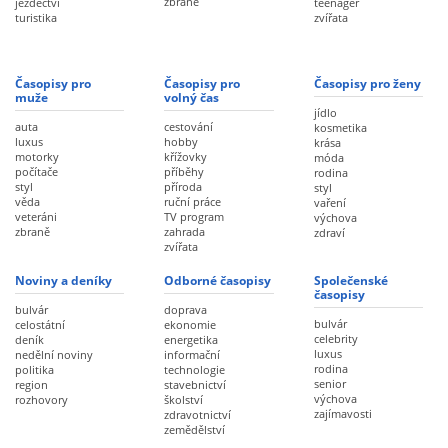
zbraně
jezdectví
teenager
turistika
zvířata
Časopisy pro
Časopisy pro
Časopisy pro ženy
muže
volný čas
jídlo
auta
cestování
kosmetika
luxus
hobby
krása
motorky
křížovky
móda
počítače
příběhy
rodina
styl
příroda
styl
věda
ruční práce
vaření
veteráni
TV program
výchova
zbraně
zahrada
zdraví
zvířata
Noviny a deníky
Odborné časopisy
Společenské
časopisy
bulvár
doprava
bulvár
celostátní
ekonomie
celebrity
deník
energetika
luxus
nedělní noviny
informační
rodina
politika
technologie
senior
region
stavebnictví
výchova
rozhovory
školství
zajímavosti
zdravotnictví
zemědělství