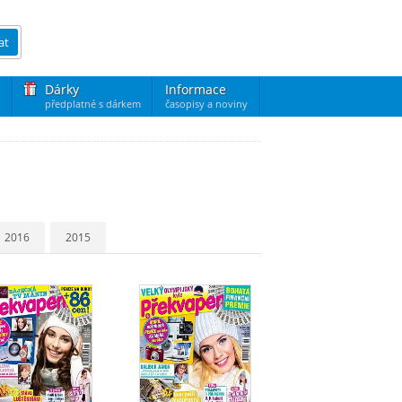
at
Dárky
Informace
předplatné s dárkem
časopisy a noviny
2016
2015