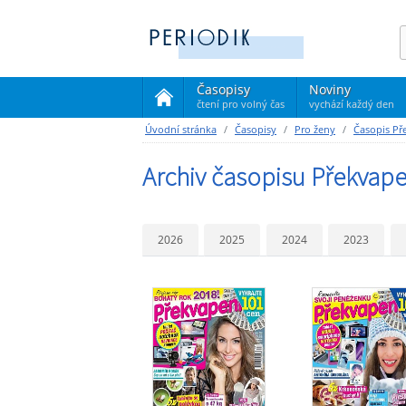
Časopisy
Noviny
čtení pro volný čas
vychází každý den
(current)
Úvodní stránka
Časopisy
Pro ženy
Časopis Př
Archiv časopisu Překvape
2026
2025
2024
2023