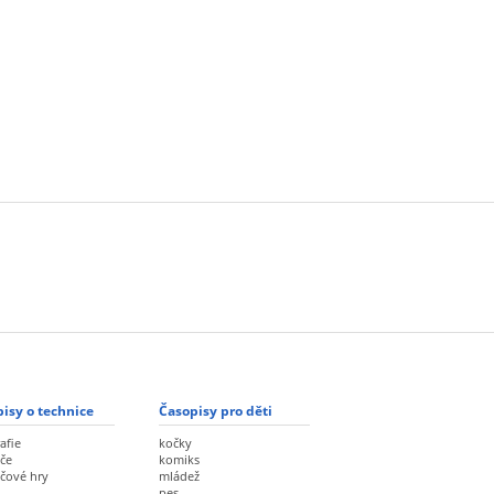
isy o technice
Časopisy pro děti
afie
kočky
če
komiks
ačové hry
mládež
pes