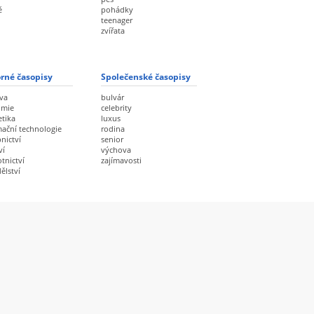
ě
pohádky
teenager
zvířata
rné časopisy
Společenské časopisy
va
bulvár
omie
celebrity
etika
luxus
mační technologie
rodina
nictví
senior
ví
výchova
tnictví
zajímavosti
ělství