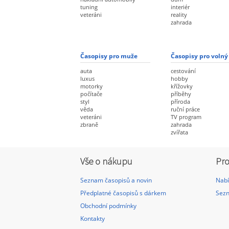
tuning
interiér
veteráni
reality
zahrada
Časopisy pro muže
Časopisy pro volný
auta
cestování
luxus
hobby
motorky
křížovky
počítače
příběhy
styl
příroda
věda
ruční práce
veteráni
TV program
zbraně
zahrada
zvířata
Vše o nákupu
Pro
Seznam časopisů a novin
Nabí
Předplatné časopisů s dárkem
Sezn
Obchodní podmínky
Kontakty