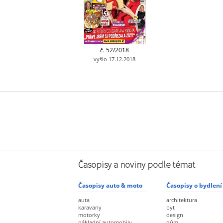
č. 52/2018
vyšlo 17.12.2018
Časopisy a noviny podle témat
Časopisy auto & moto
Časopisy o bydlení
auta
architektura
karavany
byt
motorky
design
nákladní automobily
dům