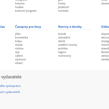
historie
hokej
zbran
hudba
jezdectví
kulturní program
turistika
 čas
Časopisy pro ženy
Noviny a deníky
Odbo
jídlo
bulvár
dopra
kosmetika
celostátní
ekon
krása
deník
energ
móda
nedělní noviny
infor
rodina
politika
staveb
styl
region
školst
vaření
rozhovory
zdravo
výchova
zeměd
zdraví
 vydavatele
dka spolupráce
am vydavatelů