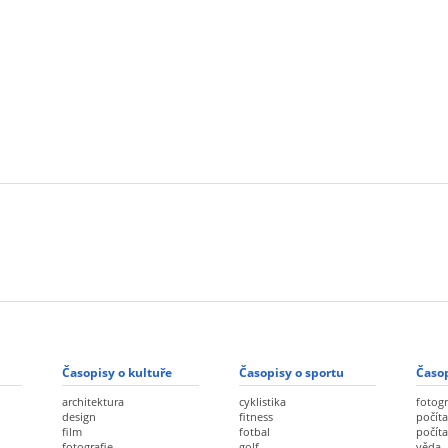
Časopisy o kultuře
Časopisy o sportu
Časop
architektura
cyklistika
fotogr
design
fitness
počíta
film
fotbal
počít
fotografie
golf
věda