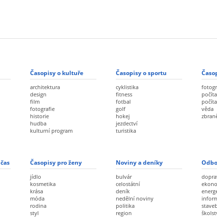
Časopisy o kultuře
Časopisy o sportu
Časop
architektura
cyklistika
fotogr
design
fitness
počíta
film
fotbal
počít
fotografie
golf
věda
historie
hokej
zbran
hudba
jezdectví
kulturní program
turistika
 čas
Časopisy pro ženy
Noviny a deníky
Odbo
jídlo
bulvár
dopra
kosmetika
celostátní
ekon
krása
deník
energ
móda
nedělní noviny
infor
rodina
politika
staveb
styl
region
školst