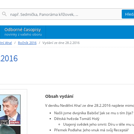
Hled
Odborné časopisy
novinky z vašeho oboru
ní Aha!
Ročník 2016
Vydání ze dne 28.2.2016
.2016
Obsah vydání
V deníku Nedělní Aha! ze dne 28.2.2016 najdete mimo j
Našli jsme dvojníka Babiše! Jak se mu s tím žije?
Dětská hvězda Tomáš Holý
Utajený svědek jeho smrti: Díru v těle mu u
Přemek Podlaha: Jeho vnuk má svůj Receptář