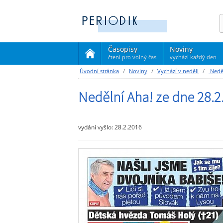
Časopisy
Noviny
čtení pro volný čas
vychází každý den
(current)
Úvodní stránka
Noviny
Vychází v neděli
Neděl
Nedělní Aha! ze dne 28.2
vydání vyšlo: 28.2.2016