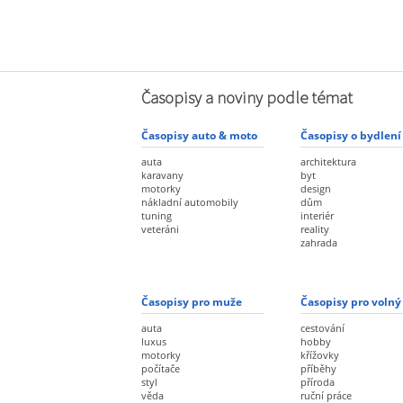
Časopisy a noviny podle témat
Časopisy auto & moto
Časopisy o bydlení
auta
architektura
karavany
byt
motorky
design
nákladní automobily
dům
tuning
interiér
veteráni
reality
zahrada
Časopisy pro muže
Časopisy pro volný
auta
cestování
luxus
hobby
motorky
křížovky
počítače
příběhy
styl
příroda
věda
ruční práce