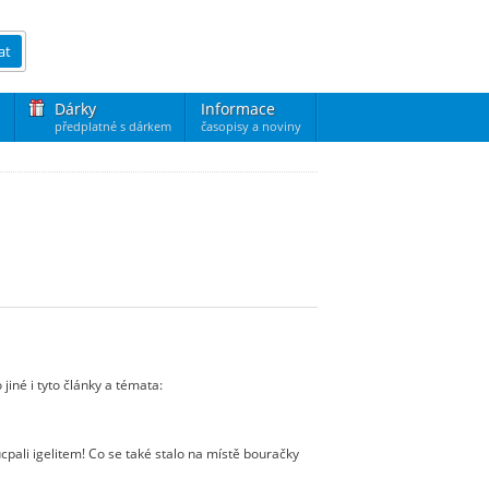
at
Dárky
Informace
předplatné s dárkem
časopisy a noviny
iné i tyto články a témata:
cpali igelitem! Co se také stalo na místě bouračky