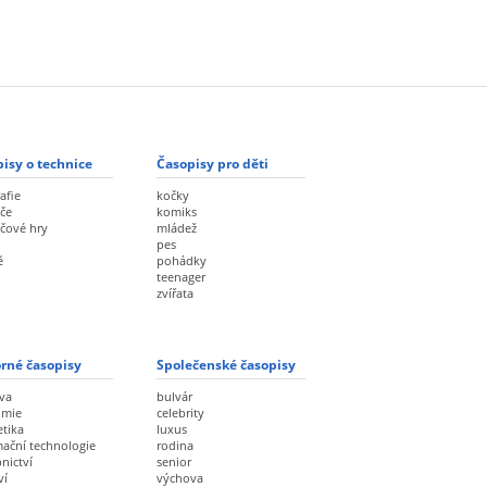
isy o technice
Časopisy pro děti
afie
kočky
če
komiks
ačové hry
mládež
pes
ě
pohádky
teenager
zvířata
rné časopisy
Společenské časopisy
va
bulvár
omie
celebrity
etika
luxus
mační technologie
rodina
nictví
senior
ví
výchova