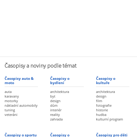
Časopisy a noviny podle témat
Časopisy auto &
Časopisy o
Časopisy o
moto
bydlení
kultuře
auta
architektura
architektura
karavany
byt
design
motorky
design
film
nákladní automobily
dům
fotografie
tuning
interiér
historie
veteráni
reality
hudba
zahrada
kulturní program
Časopisy o sportu
Časopisy o
Časopisy pro děti