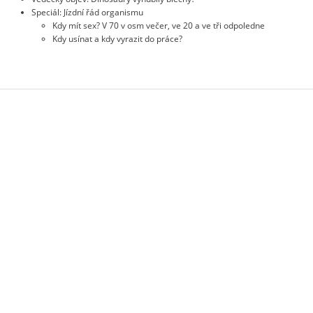
Speciál: Jízdní řád organismu
Kdy mít sex? V 70 v osm večer, ve 20 a ve tři odpoledne
Kdy usínat a kdy vyrazit do práce?