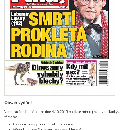
Obsah vydání
V deníku Nedělní Aha! ze dne 4.10.2015 najdete mimo jiné i tyto články a
témata:
Lubomír Lipský: Smrtí prokletá rodina
Vědecký objev: Dinosaury vyhubily blechy?