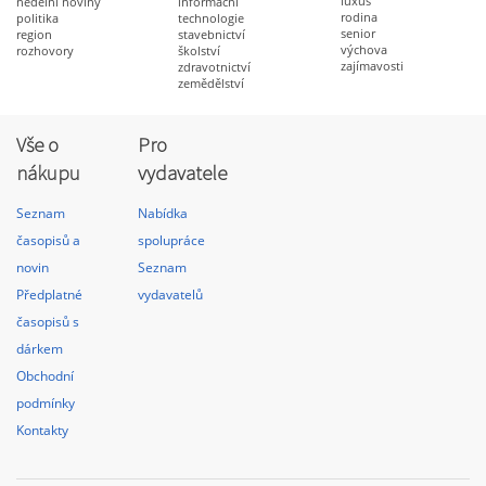
luxus
nedělní noviny
informační
rodina
politika
technologie
senior
region
stavebnictví
výchova
rozhovory
školství
zajímavosti
zdravotnictví
zemědělství
Vše o
Pro
nákupu
vydavatele
Seznam
Nabídka
časopisů a
spolupráce
novin
Seznam
Předplatné
vydavatelů
časopisů s
dárkem
Obchodní
podmínky
Kontakty