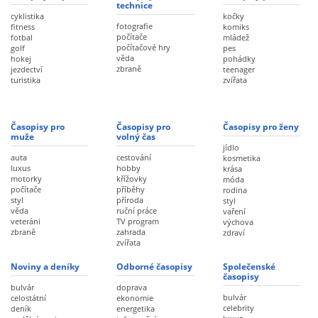
technice
cyklistika
kočky
fotografie
fitness
komiks
počítače
fotbal
mládež
počítačové hry
golf
pes
věda
hokej
pohádky
zbraně
jezdectví
teenager
turistika
zvířata
Časopisy pro
Časopisy pro
Časopisy pro ženy
muže
volný čas
jídlo
auta
cestování
kosmetika
luxus
hobby
krása
motorky
křížovky
móda
počítače
příběhy
rodina
styl
příroda
styl
věda
ruční práce
vaření
veteráni
TV program
výchova
zbraně
zahrada
zdraví
zvířata
Noviny a deníky
Odborné časopisy
Společenské
časopisy
bulvár
doprava
bulvár
celostátní
ekonomie
celebrity
deník
energetika