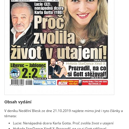
Obsah vydání
V deníku Nedělní Blesk ze dne 21.10.2019 najdete mimo jiné i tyto články a
témata:
Lucie: Nenápadná dcera Karla Gotta. Proč zvolila život v utajení
Hvězda StarDance Xindl X: Prozradil, na co si Gott stěžoval