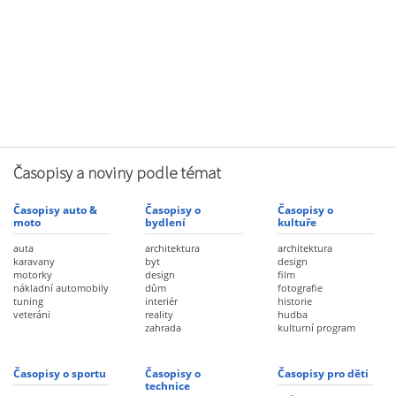
Časopisy a noviny podle témat
Časopisy auto &
Časopisy o
Časopisy o
moto
bydlení
kultuře
auta
architektura
architektura
karavany
byt
design
motorky
design
film
nákladní automobily
dům
fotografie
tuning
interiér
historie
veteráni
reality
hudba
zahrada
kulturní program
Časopisy o sportu
Časopisy o
Časopisy pro děti
technice