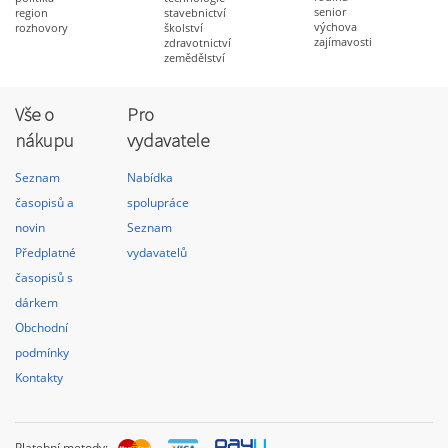
senior
region
stavebnictví
výchova
rozhovory
školství
zajímavosti
zdravotnictví
zemědělství
Vše o
Pro
nákupu
vydavatele
Seznam
Nabídka
časopisů a
spolupráce
novin
Seznam
Předplatné
vydavatelů
časopisů s
dárkem
Obchodní
podmínky
Kontakty
Platební metody: