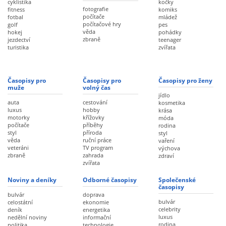
cyklistika
kočky
fotografie
fitness
komiks
počítače
fotbal
mládež
počítačové hry
golf
pes
věda
hokej
pohádky
zbraně
jezdectví
teenager
turistika
zvířata
Časopisy pro
Časopisy pro
Časopisy pro ženy
muže
volný čas
jídlo
auta
cestování
kosmetika
luxus
hobby
krása
motorky
křížovky
móda
počítače
příběhy
rodina
styl
příroda
styl
věda
ruční práce
vaření
veteráni
TV program
výchova
zbraně
zahrada
zdraví
zvířata
Noviny a deníky
Odborné časopisy
Společenské
časopisy
bulvár
doprava
bulvár
celostátní
ekonomie
celebrity
deník
energetika
luxus
nedělní noviny
informační
rodina
politika
technologie