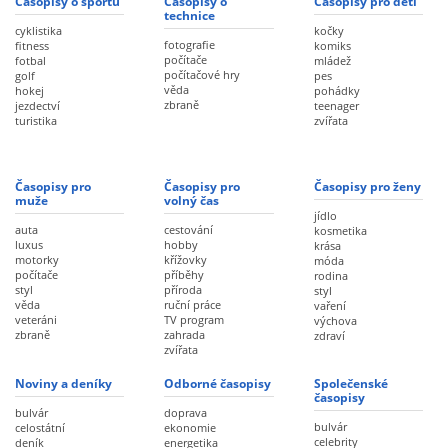
Časopisy o sportu
Časopisy o
Časopisy pro děti
technice
cyklistika
kočky
fotografie
fitness
komiks
počítače
fotbal
mládež
počítačové hry
golf
pes
věda
hokej
pohádky
zbraně
jezdectví
teenager
turistika
zvířata
Časopisy pro
Časopisy pro
Časopisy pro ženy
muže
volný čas
jídlo
auta
cestování
kosmetika
luxus
hobby
krása
motorky
křížovky
móda
počítače
příběhy
rodina
styl
příroda
styl
věda
ruční práce
vaření
veteráni
TV program
výchova
zbraně
zahrada
zdraví
zvířata
Noviny a deníky
Odborné časopisy
Společenské
časopisy
bulvár
doprava
bulvár
celostátní
ekonomie
celebrity
deník
energetika