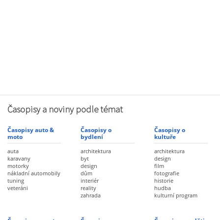
Časopisy a noviny podle témat
Časopisy auto &
Časopisy o
Časopisy o
moto
bydlení
kultuře
auta
architektura
architektura
karavany
byt
design
motorky
design
film
nákladní automobily
dům
fotografie
tuning
interiér
historie
veteráni
reality
hudba
zahrada
kulturní program