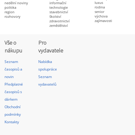
luxus
nedělní noviny
informační
rodina
politika
technologie
senior
region
stavebnictví
výchova
rozhovory
školství
zajímavosti
zdravotnictví
zemědělství
Vše o
Pro
nákupu
vydavatele
Seznam
Nabídka
časopisů a
spolupráce
novin
Seznam
Předplatné
vydavatelů
časopisů s
dárkem
Obchodní
podmínky
Kontakty