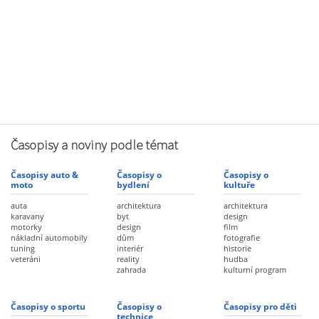
Časopisy a noviny podle témat
Časopisy auto &
Časopisy o
Časopisy o
moto
bydlení
kultuře
auta
architektura
architektura
karavany
byt
design
motorky
design
film
nákladní automobily
dům
fotografie
tuning
interiér
historie
veteráni
reality
hudba
zahrada
kulturní program
Časopisy o sportu
Časopisy o
Časopisy pro děti
technice