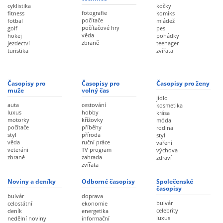
cyklistika
kočky
fotografie
fitness
komiks
počítače
fotbal
mládež
počítačové hry
golf
pes
věda
hokej
pohádky
zbraně
jezdectví
teenager
turistika
zvířata
Časopisy pro
Časopisy pro
Časopisy pro ženy
muže
volný čas
jídlo
auta
cestování
kosmetika
luxus
hobby
krása
motorky
křížovky
móda
počítače
příběhy
rodina
styl
příroda
styl
věda
ruční práce
vaření
veteráni
TV program
výchova
zbraně
zahrada
zdraví
zvířata
Noviny a deníky
Odborné časopisy
Společenské
časopisy
bulvár
doprava
bulvár
celostátní
ekonomie
celebrity
deník
energetika
luxus
nedělní noviny
informační