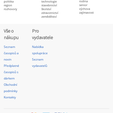
rodina
politika
technologie
senior
region
stavebnictví
výchova
rozhovory
školství
zajímavosti
zdravotnictví
zemědělství
Vše o
Pro
nákupu
vydavatele
Seznam
Nabídka
časopisů a
spolupráce
novin
Seznam
Předplatné
vydavatelů
časopisů s
dárkem
Obchodní
podmínky
Kontakty