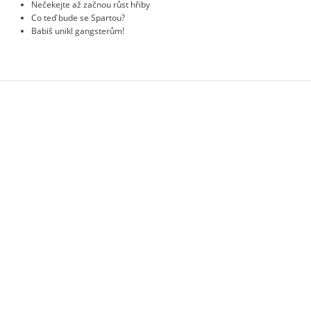
Nečekejte až začnou růst hřiby
Co teď bude se Spartou?
Babiš unikl gangsterům!