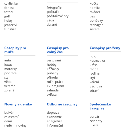
cyklistika
kočky
fotografie
fitness
komiks
počítače
fotbal
mládež
počítačové hry
golf
pes
věda
hokej
pohádky
zbraně
jezdectví
teenager
turistika
zvířata
Časopisy pro
Časopisy pro
Časopisy pro ženy
muže
volný čas
jídlo
auta
cestování
kosmetika
luxus
hobby
krása
motorky
křížovky
móda
počítače
příběhy
rodina
styl
příroda
styl
věda
ruční práce
vaření
veteráni
TV program
výchova
zbraně
zahrada
zdraví
zvířata
Noviny a deníky
Odborné časopisy
Společenské
časopisy
bulvár
doprava
bulvár
celostátní
ekonomie
celebrity
deník
energetika
luxus
nedělní noviny
informační