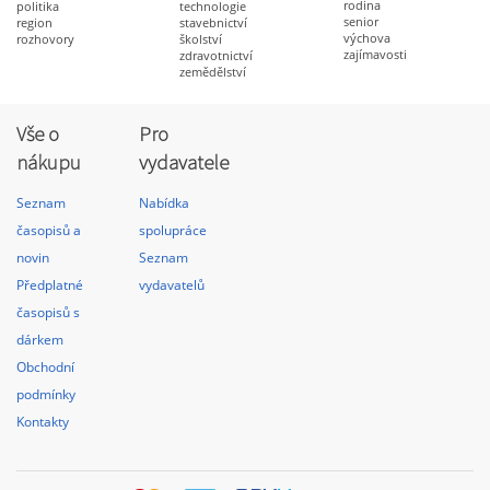
rodina
politika
technologie
senior
region
stavebnictví
výchova
rozhovory
školství
zajímavosti
zdravotnictví
zemědělství
Vše o
Pro
nákupu
vydavatele
Seznam
Nabídka
časopisů a
spolupráce
novin
Seznam
Předplatné
vydavatelů
časopisů s
dárkem
Obchodní
podmínky
Kontakty