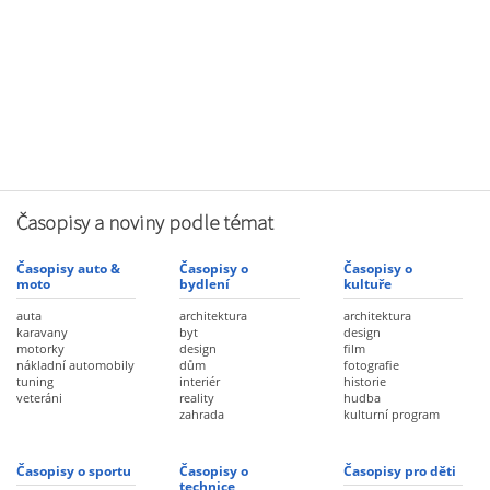
Časopisy a noviny podle témat
Časopisy auto &
Časopisy o
Časopisy o
moto
bydlení
kultuře
auta
architektura
architektura
karavany
byt
design
motorky
design
film
nákladní automobily
dům
fotografie
tuning
interiér
historie
veteráni
reality
hudba
zahrada
kulturní program
Časopisy o sportu
Časopisy o
Časopisy pro děti
technice