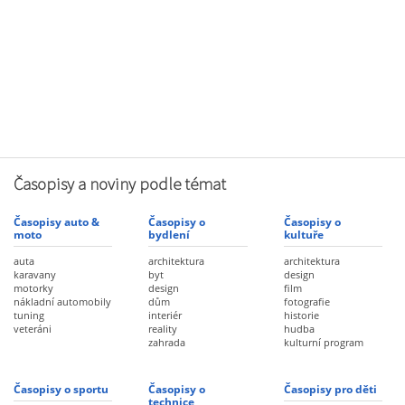
Časopisy a noviny podle témat
Časopisy auto &
Časopisy o
Časopisy o
moto
bydlení
kultuře
auta
architektura
architektura
karavany
byt
design
motorky
design
film
nákladní automobily
dům
fotografie
tuning
interiér
historie
veteráni
reality
hudba
zahrada
kulturní program
Časopisy o sportu
Časopisy o
Časopisy pro děti
technice