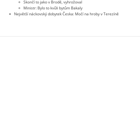
Skončí to jako v Brodě, vyhrožoval
Ministr: Bylo to kvůli bytům Bakaly
Největší náckovský dobytek Česka: Močí na hroby v Terezíně