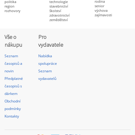
rodina
politika
technologie
senior
region
stavebnictví
výchova
rozhovory
školství
zajímavosti
zdravotnictví
zemědělství
Vše o
Pro
nákupu
vydavatele
Seznam
Nabídka
časopisů a
spolupráce
novin
Seznam
Předplatné
vydavatelů
časopisů s
dárkem
Obchodní
podmínky
Kontakty