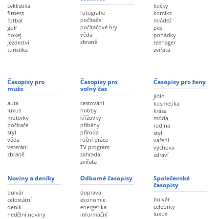
cyklistika
kočky
fotografie
fitness
komiks
počítače
fotbal
mládež
počítačové hry
golf
pes
věda
hokej
pohádky
zbraně
jezdectví
teenager
turistika
zvířata
Časopisy pro
Časopisy pro
Časopisy pro ženy
muže
volný čas
jídlo
auta
cestování
kosmetika
luxus
hobby
krása
motorky
křížovky
móda
počítače
příběhy
rodina
styl
příroda
styl
věda
ruční práce
vaření
veteráni
TV program
výchova
zbraně
zahrada
zdraví
zvířata
Noviny a deníky
Odborné časopisy
Společenské
časopisy
bulvár
doprava
bulvár
celostátní
ekonomie
celebrity
deník
energetika
luxus
nedělní noviny
informační