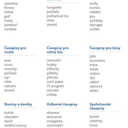
cyklistika
kočky
fotografie
fitness
komiks
počítače
fotbal
mládež
počítačové hry
golf
pes
věda
hokej
pohádky
zbraně
jezdectví
teenager
turistika
zvířata
Časopisy pro
Časopisy pro
Časopisy pro ženy
muže
volný čas
jídlo
auta
cestování
kosmetika
luxus
hobby
krása
motorky
křížovky
móda
počítače
příběhy
rodina
styl
příroda
styl
věda
ruční práce
vaření
veteráni
TV program
výchova
zbraně
zahrada
zdraví
zvířata
Noviny a deníky
Odborné časopisy
Společenské
časopisy
bulvár
doprava
bulvár
celostátní
ekonomie
celebrity
deník
energetika
luxus
nedělní noviny
informační