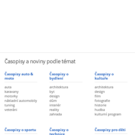
Časopisy a noviny podle témat
Časopisy auto &
Časopisy o
Časopisy o
moto
bydlení
kultuře
auta
architektura
architektura
karavany
byt
design
motorky
design
film
nákladní automobily
dům
fotografie
tuning
interiér
historie
veteráni
reality
hudba
zahrada
kulturní program
Časopisy o sportu
Časopisy o
Časopisy pro děti
technice