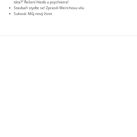
táta?“ Řešení hledá u psychiatra!
Stavbaři styďte se! Zprasili Werichovu vilu
Suková: Můj nový život