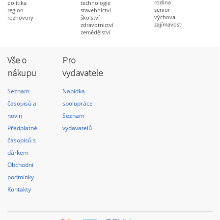
rodina
politika
technologie
senior
region
stavebnictví
výchova
rozhovory
školství
zajímavosti
zdravotnictví
zemědělství
Vše o
Pro
nákupu
vydavatele
Seznam
Nabídka
časopisů a
spolupráce
novin
Seznam
Předplatné
vydavatelů
časopisů s
dárkem
Obchodní
podmínky
Kontakty