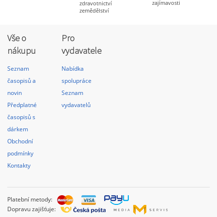
zajímavosti
zdravotnictví
zemědělství
Vše o
Pro
nákupu
vydavatele
Seznam
Nabídka
časopisů a
spolupráce
novin
Seznam
Předplatné
vydavatelů
časopisů s
dárkem
Obchodní
podmínky
Kontakty
Platební metody:
Dopravu zajišťuje: