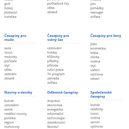
počítačové hry
golf
pes
věda
hokej
pohádky
zbraně
jezdectví
teenager
turistika
zvířata
Časopisy pro
Časopisy pro
Časopisy pro ženy
muže
volný čas
jídlo
auta
cestování
kosmetika
luxus
hobby
krása
motorky
křížovky
móda
počítače
příběhy
rodina
styl
příroda
styl
věda
ruční práce
vaření
veteráni
TV program
výchova
zbraně
zahrada
zdraví
zvířata
Noviny a deníky
Odborné časopisy
Společenské
časopisy
bulvár
doprava
bulvár
celostátní
ekonomie
celebrity
deník
energetika
luxus
nedělní noviny
informační
rodina
politika
technologie
senior
region
stavebnictví
výchova
rozhovory
školství