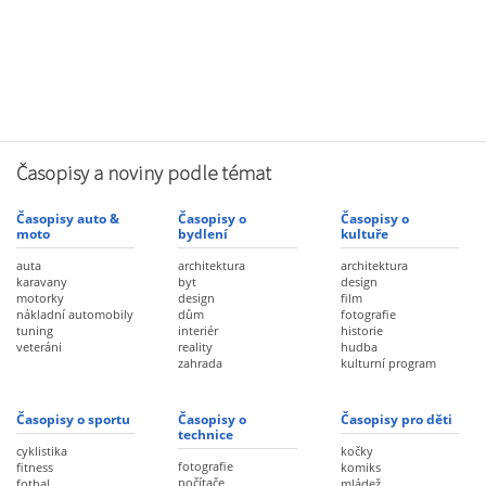
Časopisy a noviny podle témat
Časopisy auto &
Časopisy o
Časopisy o
moto
bydlení
kultuře
auta
architektura
architektura
karavany
byt
design
motorky
design
film
nákladní automobily
dům
fotografie
tuning
interiér
historie
veteráni
reality
hudba
zahrada
kulturní program
Časopisy o sportu
Časopisy o
Časopisy pro děti
technice
cyklistika
kočky
fotografie
fitness
komiks
počítače
fotbal
mládež