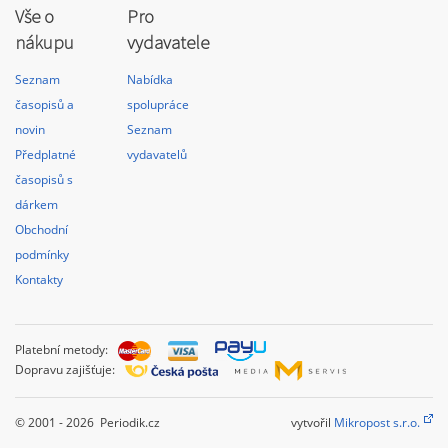
Vše o
Pro
nákupu
vydavatele
Seznam
Nabídka
časopisů a
spolupráce
novin
Seznam
Předplatné
vydavatelů
časopisů s
dárkem
Obchodní
podmínky
Kontakty
Platební metody:
Dopravu zajišťuje:
© 2001 - 2026 Periodik.cz
vytvořil
Mikropost s.r.o.