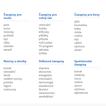
Časopisy pro
Časopisy pro
Časopisy pro ženy
muže
volný čas
jídlo
auta
cestování
kosmetika
luxus
hobby
krása
motorky
křížovky
móda
počítače
příběhy
rodina
styl
příroda
styl
věda
ruční práce
vaření
veteráni
TV program
výchova
zbraně
zahrada
zdraví
zvířata
Noviny a deníky
Odborné časopisy
Společenské
časopisy
bulvár
doprava
bulvár
celostátní
ekonomie
celebrity
deník
energetika
luxus
nedělní noviny
informační
rodina
politika
technologie
senior
region
stavebnictví
výchova
rozhovory
školství
zajímavosti
zdravotnictví
zemědělství