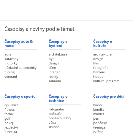
Časopisy a noviny podle témat
Časopisy auto &
Časopisy o
Časopisy o
moto
bydlení
kultuře
auta
architektura
architektura
karavany
byt
design
motorky
design
film
nákladní automobily
dům
fotografie
tuning
interiér
historie
veteráni
reality
hudba
zahrada
kulturní program
Časopisy o sportu
Časopisy o
Časopisy pro děti
technice
cyklistika
kočky
fotografie
fitness
komiks
počítače
fotbal
mládež
počítačové hry
golf
pes
věda
hokej
pohádky
zbraně
jezdectví
teenager
turistika
zvířata