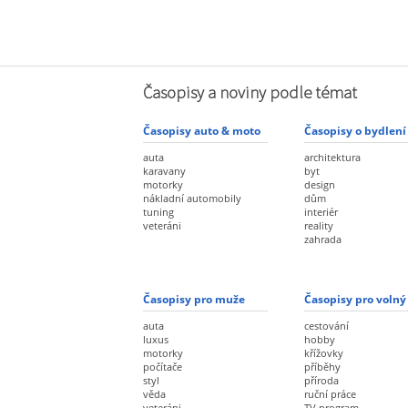
Časopisy a noviny podle témat
Časopisy auto & moto
Časopisy o bydlení
auta
architektura
karavany
byt
motorky
design
nákladní automobily
dům
tuning
interiér
veteráni
reality
zahrada
Časopisy pro muže
Časopisy pro volný
auta
cestování
luxus
hobby
motorky
křížovky
počítače
příběhy
styl
příroda
věda
ruční práce
veteráni
TV program