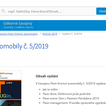
Hled
Odborné časopisy
novinky z vašeho oboru
sopis Fleet firemní automobily
Ročník 2019
Vydání č. 5/2019
tomobily č. 5/2019
Obsah vydání
V časopisu Fleet firemní automobily č. 5/2019 najdete 
Jak to vidím
Fleet drive: Defenzivní jízda podruhé
Fleet event: Den s Fleetem Pardubice 2019
Fleet management: Pravidla správného vyjedná