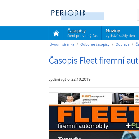
Časopisy
Noviny
čtení pro volný čas
vychází každý den
(current)
Úvodní stránka
Odborné časopisy
Doprava
Ča
Časopis Fleet firemní au
vydání vyšlo: 22.10.2019