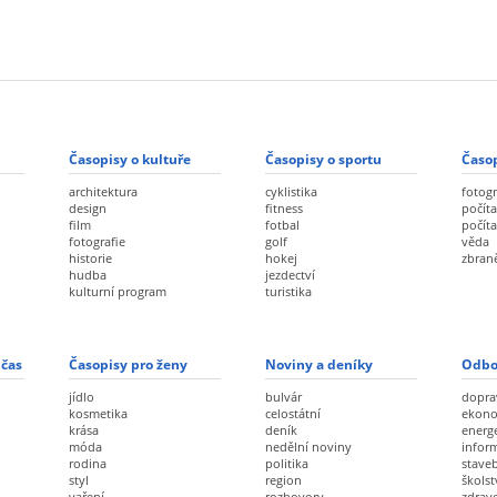
Časopisy o kultuře
Časopisy o sportu
Časop
architektura
cyklistika
fotogr
design
fitness
počíta
film
fotbal
počít
fotografie
golf
věda
historie
hokej
zbran
hudba
jezdectví
kulturní program
turistika
 čas
Časopisy pro ženy
Noviny a deníky
Odbo
jídlo
bulvár
dopra
kosmetika
celostátní
ekon
krása
deník
energ
móda
nedělní noviny
infor
rodina
politika
staveb
styl
region
školst
vaření
rozhovory
zdravo