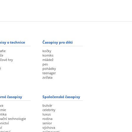
isy o technice
Časopisy pro děti
afie
kočky
če
komiks
ačové hry
mládež
pes
ě
pohádky
teenager
zvířata
rné časopisy
Společenské časopisy
va
bulvár
omie
celebrity
etika
luxus
mační technologie
rodina
nictví
senior
ví
výchova
tnictví
zajímavosti