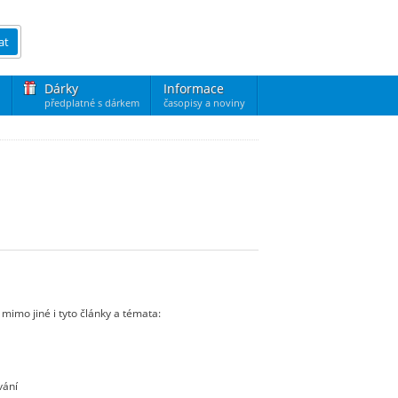
at
Dárky
Informace
předplatné s dárkem
časopisy a noviny
mimo jiné i tyto články a témata:
vání