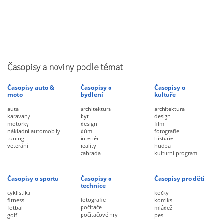
Časopisy a noviny podle témat
Časopisy auto &
Časopisy o
Časopisy o
moto
bydlení
kultuře
auta
architektura
architektura
karavany
byt
design
motorky
design
film
nákladní automobily
dům
fotografie
tuning
interiér
historie
veteráni
reality
hudba
zahrada
kulturní program
Časopisy o sportu
Časopisy o
Časopisy pro děti
technice
cyklistika
kočky
fotografie
fitness
komiks
počítače
fotbal
mládež
počítačové hry
golf
pes