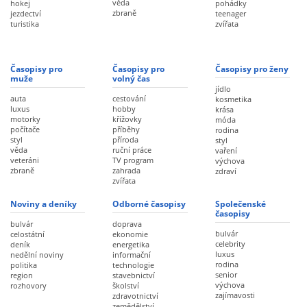
věda
hokej
pohádky
zbraně
jezdectví
teenager
turistika
zvířata
Časopisy pro
Časopisy pro
Časopisy pro ženy
muže
volný čas
jídlo
auta
cestování
kosmetika
luxus
hobby
krása
motorky
křížovky
móda
počítače
příběhy
rodina
styl
příroda
styl
věda
ruční práce
vaření
veteráni
TV program
výchova
zbraně
zahrada
zdraví
zvířata
Noviny a deníky
Odborné časopisy
Společenské
časopisy
bulvár
doprava
bulvár
celostátní
ekonomie
celebrity
deník
energetika
luxus
nedělní noviny
informační
rodina
politika
technologie
senior
region
stavebnictví
výchova
rozhovory
školství
zajímavosti
zdravotnictví
zemědělství