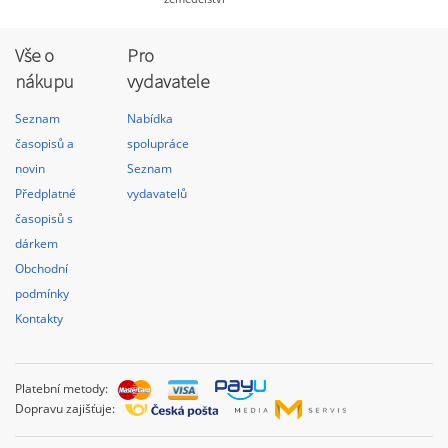
Vše o
Pro
nákupu
vydavatele
Seznam
Nabídka
časopisů a
spolupráce
novin
Seznam
Předplatné
vydavatelů
časopisů s
dárkem
Obchodní
podmínky
Kontakty
Platební metody:
Dopravu zajišťuje: