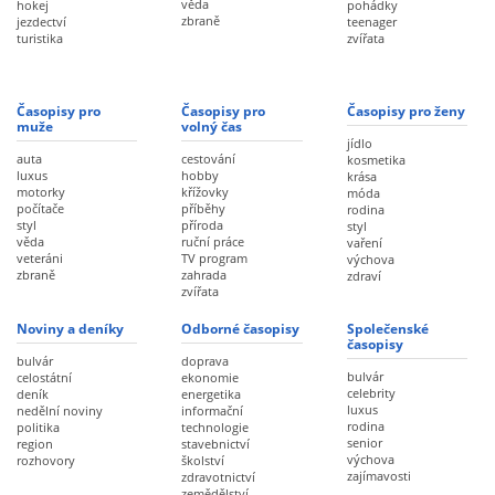
věda
hokej
pohádky
zbraně
jezdectví
teenager
turistika
zvířata
Časopisy pro
Časopisy pro
Časopisy pro ženy
muže
volný čas
jídlo
auta
cestování
kosmetika
luxus
hobby
krása
motorky
křížovky
móda
počítače
příběhy
rodina
styl
příroda
styl
věda
ruční práce
vaření
veteráni
TV program
výchova
zbraně
zahrada
zdraví
zvířata
Noviny a deníky
Odborné časopisy
Společenské
časopisy
bulvár
doprava
bulvár
celostátní
ekonomie
celebrity
deník
energetika
luxus
nedělní noviny
informační
rodina
politika
technologie
senior
region
stavebnictví
výchova
rozhovory
školství
zajímavosti
zdravotnictví
zemědělství