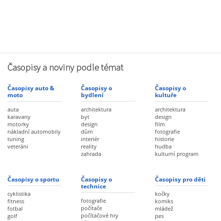
Časopisy a noviny podle témat
Časopisy auto &
Časopisy o
Časopisy o
moto
bydlení
kultuře
auta
architektura
architektura
karavany
byt
design
motorky
design
film
nákladní automobily
dům
fotografie
tuning
interiér
historie
veteráni
reality
hudba
zahrada
kulturní program
Časopisy o sportu
Časopisy o
Časopisy pro děti
technice
cyklistika
kočky
fotografie
fitness
komiks
počítače
fotbal
mládež
počítačové hry
golf
pes