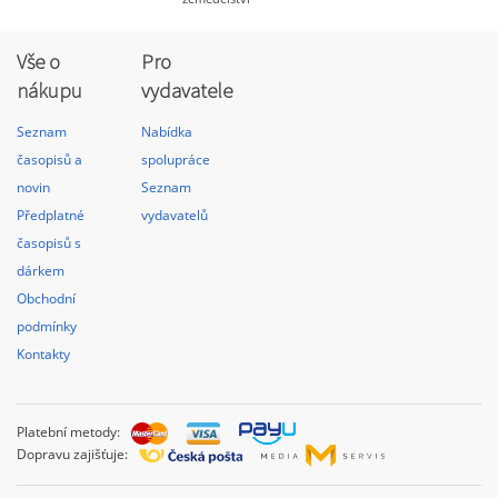
Vše o
Pro
nákupu
vydavatele
Seznam
Nabídka
časopisů a
spolupráce
novin
Seznam
Předplatné
vydavatelů
časopisů s
dárkem
Obchodní
podmínky
Kontakty
Platební metody:
Dopravu zajišťuje: