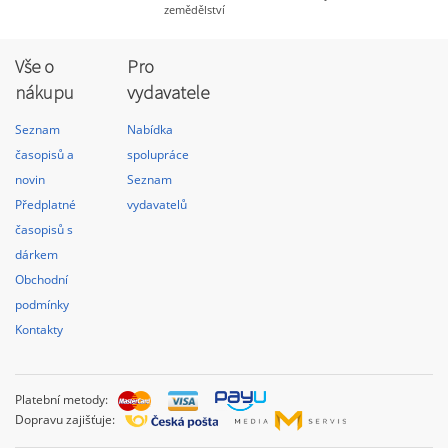
zemědělství
Vše o
Pro
nákupu
vydavatele
Seznam
Nabídka
časopisů a
spolupráce
novin
Seznam
Předplatné
vydavatelů
časopisů s
dárkem
Obchodní
podmínky
Kontakty
Platební metody:
Dopravu zajišťuje: