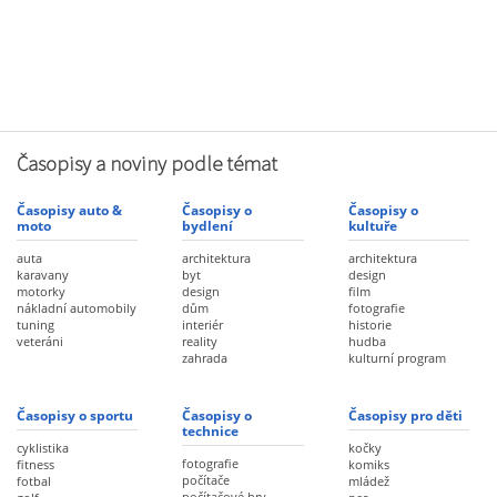
Časopisy a noviny podle témat
Časopisy auto &
Časopisy o
Časopisy o
moto
bydlení
kultuře
auta
architektura
architektura
karavany
byt
design
motorky
design
film
nákladní automobily
dům
fotografie
tuning
interiér
historie
veteráni
reality
hudba
zahrada
kulturní program
Časopisy o sportu
Časopisy o
Časopisy pro děti
technice
cyklistika
kočky
fotografie
fitness
komiks
počítače
fotbal
mládež
počítačové hry