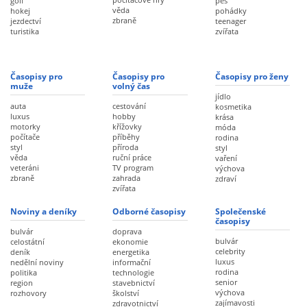
golf
pes
věda
hokej
pohádky
zbraně
jezdectví
teenager
turistika
zvířata
Časopisy pro
Časopisy pro
Časopisy pro ženy
muže
volný čas
jídlo
auta
cestování
kosmetika
luxus
hobby
krása
motorky
křížovky
móda
počítače
příběhy
rodina
styl
příroda
styl
věda
ruční práce
vaření
veteráni
TV program
výchova
zbraně
zahrada
zdraví
zvířata
Noviny a deníky
Odborné časopisy
Společenské
časopisy
bulvár
doprava
bulvár
celostátní
ekonomie
celebrity
deník
energetika
luxus
nedělní noviny
informační
rodina
politika
technologie
senior
region
stavebnictví
výchova
rozhovory
školství
zajímavosti
zdravotnictví