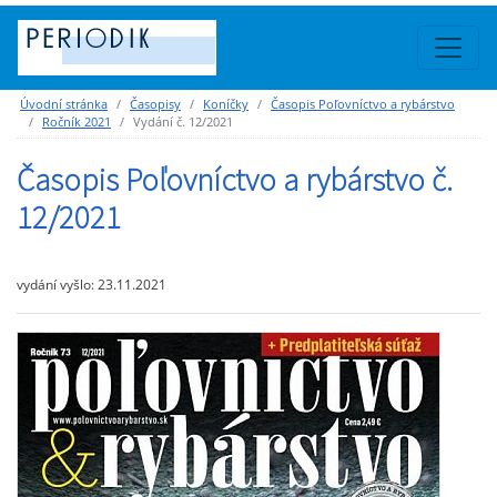
Úvodní stránka
Časopisy
Koníčky
Časopis Poľovníctvo a rybárstvo
Ročník 2021
Vydání č. 12/2021
Časopis Poľovníctvo a rybárstvo č.
12/2021
vydání vyšlo: 23.11.2021