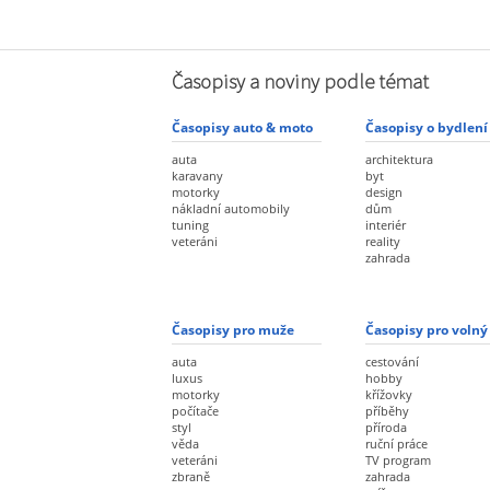
Časopisy a noviny podle témat
Časopisy auto & moto
Časopisy o bydlení
auta
architektura
karavany
byt
motorky
design
nákladní automobily
dům
tuning
interiér
veteráni
reality
zahrada
Časopisy pro muže
Časopisy pro volný
auta
cestování
luxus
hobby
motorky
křížovky
počítače
příběhy
styl
příroda
věda
ruční práce
veteráni
TV program
zbraně
zahrada