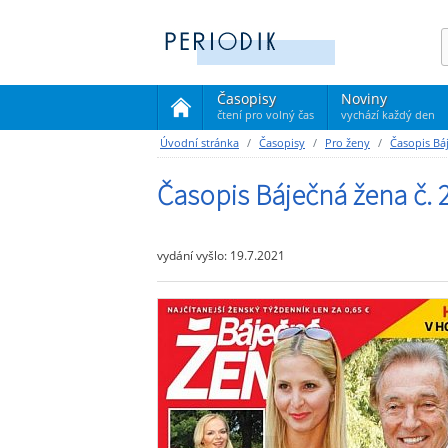
Časopisy
Noviny
čtení pro volný čas
vychází každý den
(current)
Úvodní stránka
Časopisy
Pro ženy
Časopis Bá
Časopis Báječná žena č. 
vydání vyšlo: 19.7.2021