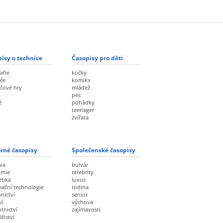
isy o technice
Časopisy pro děti
afie
kočky
če
komiks
ačové hry
mládež
pes
ě
pohádky
teenager
zvířata
rné časopisy
Společenské časopisy
va
bulvár
omie
celebrity
etika
luxus
mační technologie
rodina
nictví
senior
ví
výchova
tnictví
zajímavosti
ělství