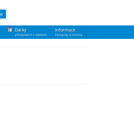
at
Dárky
Informace
předplatné s dárkem
časopisy a noviny