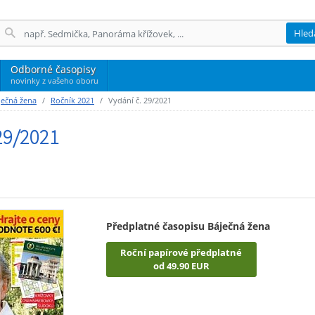
Hled
Odborné časopisy
novinky z vašeho oboru
ječná žena
Ročník 2021
Vydání č. 29/2021
29/2021
Předplatné časopisu Báječná žena
Roční papírové předplatné
od 49.90 EUR