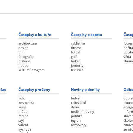
Časopisy o kultuře
Časopisy o sportu
Časop
architektura
cyklistika
fotogr
design
fitness
počíta
film
fotbal
počít
fotografie
golf
věda
historie
hokej
zbran
hudba
jezdectví
kulturní program
turistika
 čas
Časopisy pro ženy
Noviny a deníky
Odbo
jídlo
bulvár
dopra
kosmetika
celostátní
ekon
krása
deník
energ
móda
nedělní noviny
infor
rodina
politika
staveb
styl
region
školst
vaření
rozhovory
zdravo
výchova
zeměd