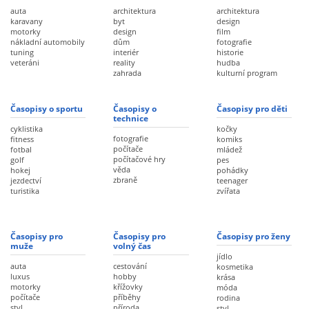
auta
architektura
architektura
karavany
byt
design
motorky
design
film
nákladní automobily
dům
fotografie
tuning
interiér
historie
veteráni
reality
hudba
zahrada
kulturní program
Časopisy o sportu
Časopisy o
Časopisy pro děti
technice
cyklistika
kočky
fotografie
fitness
komiks
počítače
fotbal
mládež
počítačové hry
golf
pes
věda
hokej
pohádky
zbraně
jezdectví
teenager
turistika
zvířata
Časopisy pro
Časopisy pro
Časopisy pro ženy
muže
volný čas
jídlo
auta
cestování
kosmetika
luxus
hobby
krása
motorky
křížovky
móda
počítače
příběhy
rodina
styl
příroda
styl