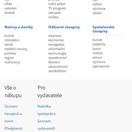
věda
ruční práce
vaření
veteráni
TV program
výchova
zbraně
zahrada
zdraví
zvířata
Noviny a deníky
Odborné časopisy
Společenské
časopisy
bulvár
doprava
bulvár
celostátní
ekonomie
celebrity
deník
energetika
luxus
nedělní noviny
informační
rodina
politika
technologie
senior
region
stavebnictví
výchova
rozhovory
školství
zajímavosti
zdravotnictví
zemědělství
Vše o
Pro
nákupu
vydavatele
Seznam
Nabídka
časopisů a
spolupráce
novin
Seznam
Předplatné
vydavatelů