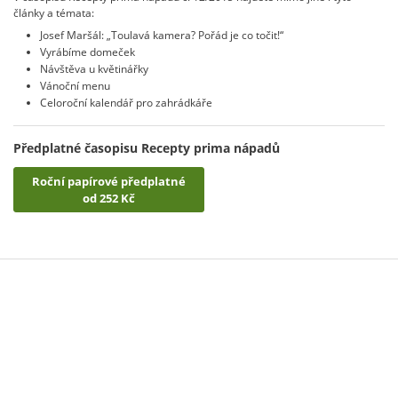
články a témata:
Josef Maršál: „Toulavá kamera? Pořád je co točit!“
Vyrábíme domeček
Návštěva u květinářky
Vánoční menu
Celoroční kalendář pro zahrádkáře
Předplatné časopisu Recepty prima nápadů
Roční papírové předplatné
od 252 Kč