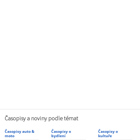
Časopisy a noviny podle témat
Časopisy auto &
Časopisy o
Časopisy o
moto
bydlení
kultuře