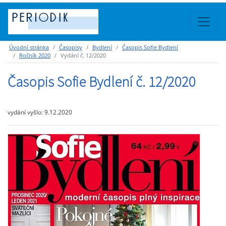
Úvodní stránka
Časopisy
Bydlení
Časopis Sofie Bydlení
Ročník 2020
Vydání č. 12/2020
Časopis Sofie Bydlení č. 12/2020
vydání vyšlo: 9.12.2020