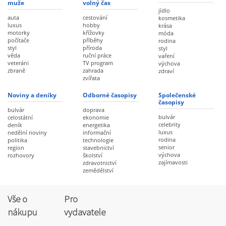
muže
volný čas
jídlo
auta
cestování
kosmetika
luxus
hobby
krása
motorky
křížovky
móda
počítače
příběhy
rodina
styl
příroda
styl
věda
ruční práce
vaření
veteráni
TV program
výchova
zbraně
zahrada
zdraví
zvířata
Noviny a deníky
Odborné časopisy
Společenské
časopisy
bulvár
doprava
bulvár
celostátní
ekonomie
celebrity
deník
energetika
luxus
nedělní noviny
informační
rodina
politika
technologie
senior
region
stavebnictví
výchova
rozhovory
školství
zajímavosti
zdravotnictví
zemědělství
Vše o
Pro
nákupu
vydavatele