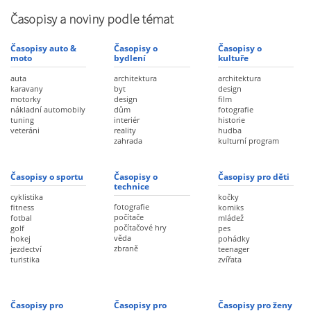
Časopisy a noviny podle témat
Časopisy auto &
Časopisy o
Časopisy o
moto
bydlení
kultuře
auta
architektura
architektura
karavany
byt
design
motorky
design
film
nákladní automobily
dům
fotografie
tuning
interiér
historie
veteráni
reality
hudba
zahrada
kulturní program
Časopisy o sportu
Časopisy o
Časopisy pro děti
technice
cyklistika
kočky
fotografie
fitness
komiks
počítače
fotbal
mládež
počítačové hry
golf
pes
věda
hokej
pohádky
zbraně
jezdectví
teenager
turistika
zvířata
Časopisy pro
Časopisy pro
Časopisy pro ženy