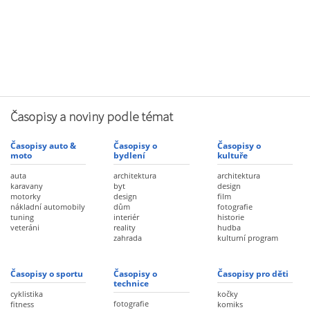
Časopisy a noviny podle témat
Časopisy auto &
Časopisy o
Časopisy o
moto
bydlení
kultuře
auta
architektura
architektura
karavany
byt
design
motorky
design
film
nákladní automobily
dům
fotografie
tuning
interiér
historie
veteráni
reality
hudba
zahrada
kulturní program
Časopisy o sportu
Časopisy o
Časopisy pro děti
technice
cyklistika
kočky
fotografie
fitness
komiks