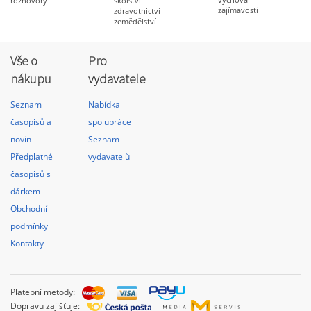
rozhovory
školství
zajímavosti
zdravotnictví
zemědělství
Vše o
Pro
nákupu
vydavatele
Seznam
Nabídka
časopisů a
spolupráce
novin
Seznam
Předplatné
vydavatelů
časopisů s
dárkem
Obchodní
podmínky
Kontakty
Platební metody:
Dopravu zajišťuje: