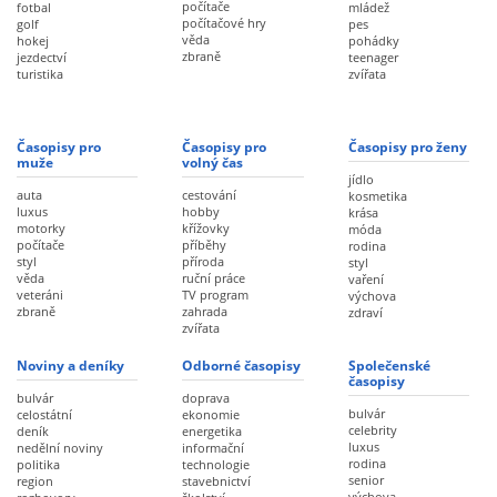
počítače
fotbal
mládež
počítačové hry
golf
pes
věda
hokej
pohádky
zbraně
jezdectví
teenager
turistika
zvířata
Časopisy pro
Časopisy pro
Časopisy pro ženy
muže
volný čas
jídlo
auta
cestování
kosmetika
luxus
hobby
krása
motorky
křížovky
móda
počítače
příběhy
rodina
styl
příroda
styl
věda
ruční práce
vaření
veteráni
TV program
výchova
zbraně
zahrada
zdraví
zvířata
Noviny a deníky
Odborné časopisy
Společenské
časopisy
bulvár
doprava
bulvár
celostátní
ekonomie
celebrity
deník
energetika
luxus
nedělní noviny
informační
rodina
politika
technologie
senior
region
stavebnictví
výchova