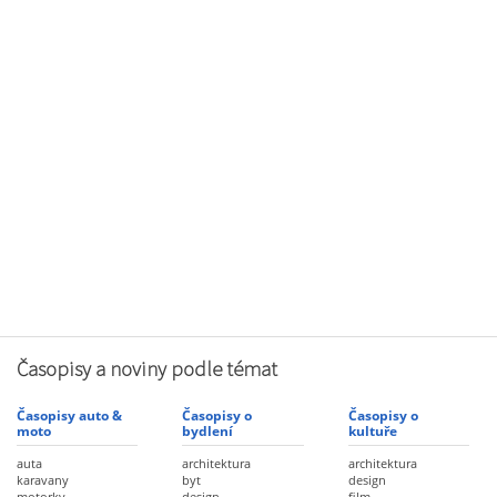
Časopisy a noviny podle témat
Časopisy auto &
Časopisy o
Časopisy o
moto
bydlení
kultuře
auta
architektura
architektura
karavany
byt
design
motorky
design
film