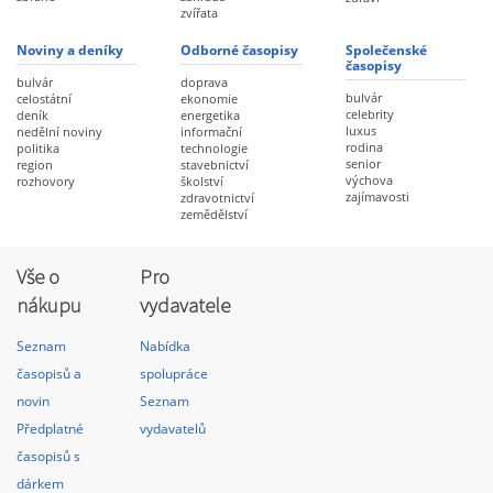
zvířata
Noviny a deníky
Odborné časopisy
Společenské
časopisy
bulvár
doprava
bulvár
celostátní
ekonomie
celebrity
deník
energetika
luxus
nedělní noviny
informační
rodina
politika
technologie
senior
region
stavebnictví
výchova
rozhovory
školství
zajímavosti
zdravotnictví
zemědělství
Vše o
Pro
nákupu
vydavatele
Seznam
Nabídka
časopisů a
spolupráce
novin
Seznam
Předplatné
vydavatelů
časopisů s
dárkem