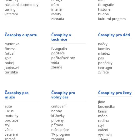
nákladní automobily
dům
fotografie
tuning
interiér
historie
veteráni
reality
hudba
zahrada
kulturní program
Časopisy o sportu
Časopisy o
Časopisy pro děti
technice
cyklistika
kočky
fotografie
fitness
komiks
počítače
fotbal
mládež
počítačové hry
golf
pes
věda
hokej
pohádky
zbraně
jezdectví
teenager
turistika
zvířata
Časopisy pro
Časopisy pro
Časopisy pro ženy
muže
volný čas
jídlo
auta
cestování
kosmetika
luxus
hobby
krása
motorky
křížovky
móda
počítače
příběhy
rodina
styl
příroda
styl
věda
ruční práce
vaření
veteráni
TV program
výchova
zbraně
zahrada
zdraví