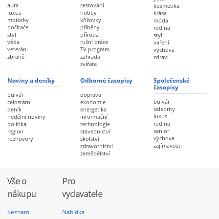
auta
cestování
kosmetika
luxus
hobby
krása
motorky
křížovky
móda
počítače
příběhy
rodina
styl
příroda
styl
věda
ruční práce
vaření
veteráni
TV program
výchova
zbraně
zahrada
zdraví
zvířata
Noviny a deníky
Odborné časopisy
Společenské
časopisy
bulvár
doprava
bulvár
celostátní
ekonomie
celebrity
deník
energetika
luxus
nedělní noviny
informační
rodina
politika
technologie
senior
region
stavebnictví
výchova
rozhovory
školství
zajímavosti
zdravotnictví
zemědělství
Vše o
Pro
nákupu
vydavatele
Seznam
Nabídka