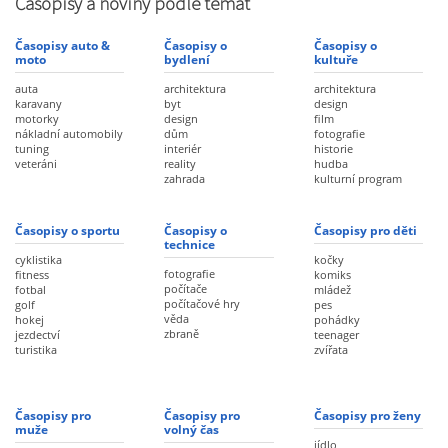
Časopisy a noviny podle témat
Časopisy auto &
Časopisy o
Časopisy o
moto
bydlení
kultuře
auta
architektura
architektura
karavany
byt
design
motorky
design
film
nákladní automobily
dům
fotografie
tuning
interiér
historie
veteráni
reality
hudba
zahrada
kulturní program
Časopisy o sportu
Časopisy o
Časopisy pro děti
technice
cyklistika
kočky
fotografie
fitness
komiks
počítače
fotbal
mládež
počítačové hry
golf
pes
věda
hokej
pohádky
zbraně
jezdectví
teenager
turistika
zvířata
Časopisy pro
Časopisy pro
Časopisy pro ženy
muže
volný čas
jídlo