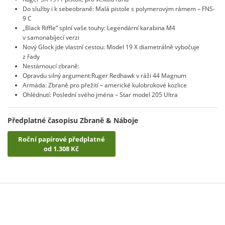
Do služby i k sebeobraně: Malá pistole s polymerovým rámem – FNS-
9 C
„Black Riffle“ splní vaše touhy: Legendární karabina M4
v samonabíjecí ver­zi
Nový Glock jde vlastní cestou: Model 19 X diametrálně vybočuje
z řady
Nestárnoucí zbraně:
Opravdu silný argument:Ruger Redhawk v ráži 44 Magnum
Armáda: Zbraně pro přežití – americké kulobrokové kozlice
Ohlédnutí: Poslední svého jména – Star model 205 Ultra
Předplatné časopisu Zbraně & Náboje
Roční papírové předplatné
od 1.308 Kč