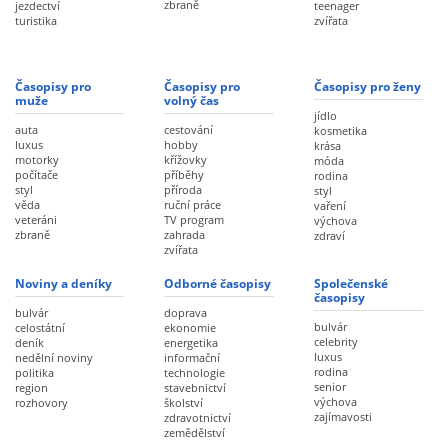
zbraně
jezdectví
teenager
turistika
zvířata
Časopisy pro
Časopisy pro
Časopisy pro ženy
muže
volný čas
jídlo
auta
cestování
kosmetika
luxus
hobby
krása
motorky
křížovky
móda
počítače
příběhy
rodina
styl
příroda
styl
věda
ruční práce
vaření
veteráni
TV program
výchova
zbraně
zahrada
zdraví
zvířata
Noviny a deníky
Odborné časopisy
Společenské
časopisy
bulvár
doprava
bulvár
celostátní
ekonomie
celebrity
deník
energetika
luxus
nedělní noviny
informační
rodina
politika
technologie
senior
region
stavebnictví
výchova
rozhovory
školství
zajímavosti
zdravotnictví
zemědělství