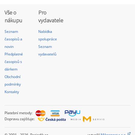
Vše o
Pro
nákupu
vydavatele
Seznam
Nabídka
časopisů a
spolupráce
novin
Seznam
Předplatné
vydavatelů
časopisů s
dárkem
Obchodní
podmínky
Kontakty
Platební metody:
Dopravu zajišťuje:
© 2001 - 2026 Periodik.cz
vytvořil
Mikropost s.r.o.