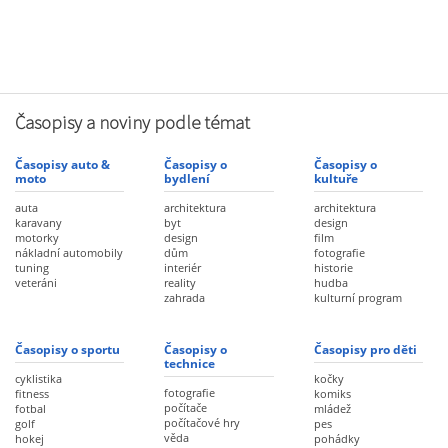
Časopisy a noviny podle témat
Časopisy auto &
Časopisy o
Časopisy o
moto
bydlení
kultuře
auta
architektura
architektura
karavany
byt
design
motorky
design
film
nákladní automobily
dům
fotografie
tuning
interiér
historie
veteráni
reality
hudba
zahrada
kulturní program
Časopisy o sportu
Časopisy o
Časopisy pro děti
technice
cyklistika
kočky
fotografie
fitness
komiks
počítače
fotbal
mládež
počítačové hry
golf
pes
věda
hokej
pohádky