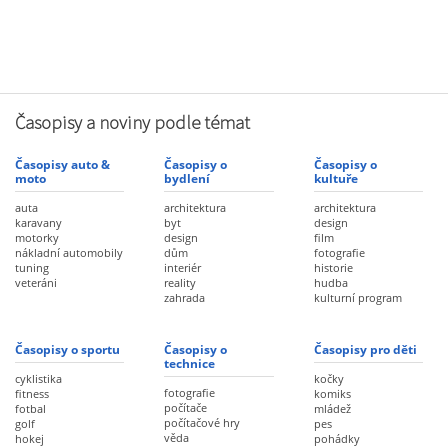
Časopisy a noviny podle témat
Časopisy auto &
Časopisy o
Časopisy o
moto
bydlení
kultuře
auta
architektura
architektura
karavany
byt
design
motorky
design
film
nákladní automobily
dům
fotografie
tuning
interiér
historie
veteráni
reality
hudba
zahrada
kulturní program
Časopisy o sportu
Časopisy o
Časopisy pro děti
technice
cyklistika
kočky
fotografie
fitness
komiks
počítače
fotbal
mládež
počítačové hry
golf
pes
věda
hokej
pohádky