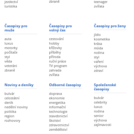
zbraně
jezdectví
teenager
turistika
zvířata
Časopisy pro
Časopisy pro
Časopisy pro ženy
muže
volný čas
jídlo
auta
cestování
kosmetika
luxus
hobby
krása
motorky
křížovky
móda
počítače
příběhy
rodina
styl
příroda
styl
věda
ruční práce
vaření
veteráni
TV program
výchova
zbraně
zahrada
zdraví
zvířata
Noviny a deníky
Odborné časopisy
Společenské
časopisy
bulvár
doprava
bulvár
celostátní
ekonomie
celebrity
deník
energetika
luxus
nedělní noviny
informační
rodina
politika
technologie
senior
region
stavebnictví
výchova
rozhovory
školství
zajímavosti
zdravotnictví
zemědělství