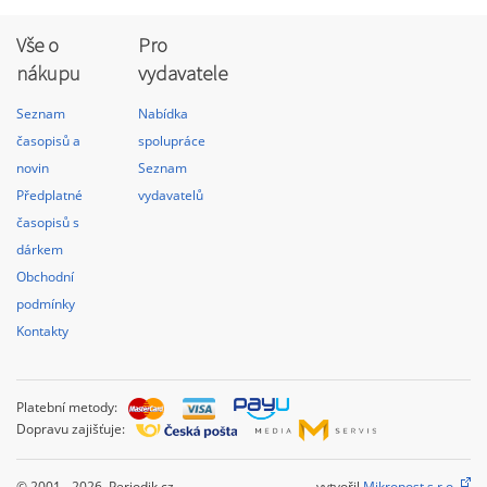
Vše o
Pro
nákupu
vydavatele
Seznam
Nabídka
časopisů a
spolupráce
novin
Seznam
Předplatné
vydavatelů
časopisů s
dárkem
Obchodní
podmínky
Kontakty
Platební metody:
Dopravu zajišťuje:
© 2001 - 2026 Periodik.cz
vytvořil
Mikropost s.r.o.