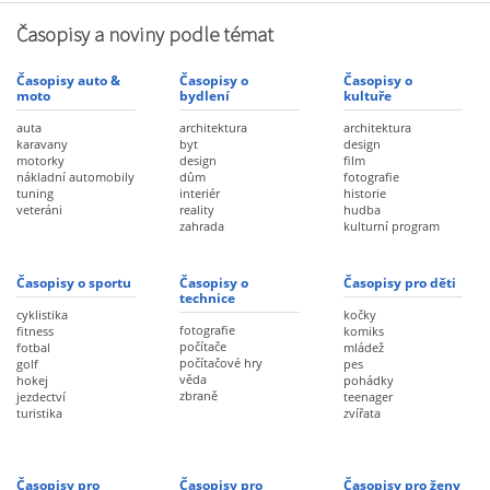
Časopisy a noviny podle témat
Časopisy auto &
Časopisy o
Časopisy o
moto
bydlení
kultuře
auta
architektura
architektura
karavany
byt
design
motorky
design
film
nákladní automobily
dům
fotografie
tuning
interiér
historie
veteráni
reality
hudba
zahrada
kulturní program
Časopisy o sportu
Časopisy o
Časopisy pro děti
technice
cyklistika
kočky
fotografie
fitness
komiks
počítače
fotbal
mládež
počítačové hry
golf
pes
věda
hokej
pohádky
zbraně
jezdectví
teenager
turistika
zvířata
Časopisy pro
Časopisy pro
Časopisy pro ženy