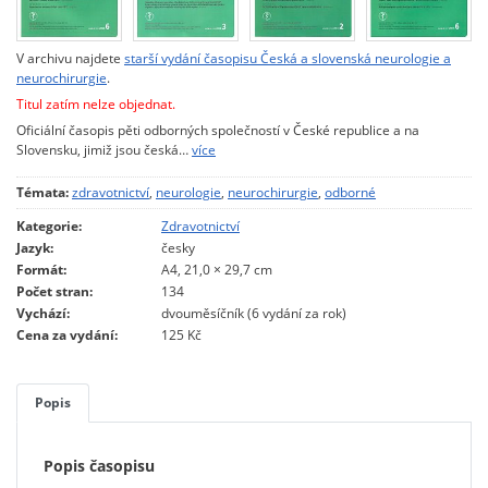
V archivu najdete
starší vydání časopisu Česká a slovenská neurologie a
neurochirurgie
.
Titul zatím nelze objednat.
Oficiální časopis pěti odborných společností v České republice a na
Slovensku, jimiž jsou česká…
více
Témata:
zdravotnictví
,
neurologie
,
neurochirurgie
,
odborné
Kategorie:
Zdravotnictví
Jazyk:
česky
Formát:
A4, 21,0 × 29,7 cm
Počet stran:
134
Vychází:
dvouměsíčník (6 vydání za rok)
Cena za vydání:
125 Kč
Popis
Popis časopisu