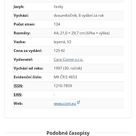
Jazyk:
česky
Vychází:
dvouměsíčník, 6 vydání za rok
Počet stran:
134
Rozměry:
A4; 21,0 × 29,7 cm (šířka × výška)
Vazba:
lepená, V2
Cena za vydání:
125 Kč
Vydavatel:
Care Comm s.r.o.
Vychází od roku:
1997 (30. ročník)
Evidenční číslo:
MK ČR E 4653
ISSN
:
1210-7859
EAN
:
-
Web:
www.csnn.eu
Podobné časopisy