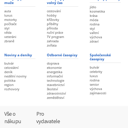
muže
volný čas
jídlo
auta
cestování
kosmetika
luxus
hobby
krása
motorky
křížovky
móda
počítače
příběhy
rodina
styl
příroda
styl
věda
ruční práce
vaření
veteráni
TV program
výchova
zbraně
zahrada
zdraví
zvířata
Noviny a deníky
Odborné časopisy
Společenské
časopisy
bulvár
doprava
bulvár
celostátní
ekonomie
celebrity
deník
energetika
luxus
nedělní noviny
informační
rodina
politika
technologie
senior
region
stavebnictví
výchova
rozhovory
školství
zajímavosti
zdravotnictví
zemědělství
Vše o
Pro
nákupu
vydavatele