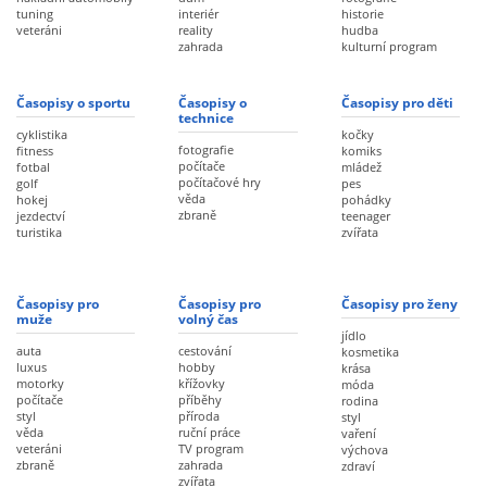
tuning
interiér
historie
veteráni
reality
hudba
zahrada
kulturní program
Časopisy o sportu
Časopisy o
Časopisy pro děti
technice
cyklistika
kočky
fotografie
fitness
komiks
počítače
fotbal
mládež
počítačové hry
golf
pes
věda
hokej
pohádky
zbraně
jezdectví
teenager
turistika
zvířata
Časopisy pro
Časopisy pro
Časopisy pro ženy
muže
volný čas
jídlo
auta
cestování
kosmetika
luxus
hobby
krása
motorky
křížovky
móda
počítače
příběhy
rodina
styl
příroda
styl
věda
ruční práce
vaření
veteráni
TV program
výchova
zbraně
zahrada
zdraví
zvířata