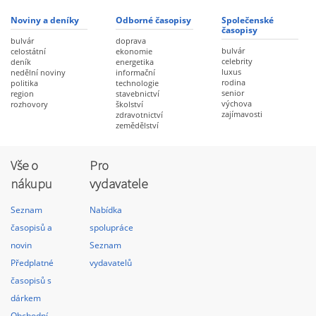
Noviny a deníky
Odborné časopisy
Společenské
časopisy
bulvár
doprava
bulvár
celostátní
ekonomie
celebrity
deník
energetika
luxus
nedělní noviny
informační
rodina
politika
technologie
senior
region
stavebnictví
výchova
rozhovory
školství
zajímavosti
zdravotnictví
zemědělství
Vše o
Pro
nákupu
vydavatele
Seznam
Nabídka
časopisů a
spolupráce
novin
Seznam
Předplatné
vydavatelů
časopisů s
dárkem
Obchodní