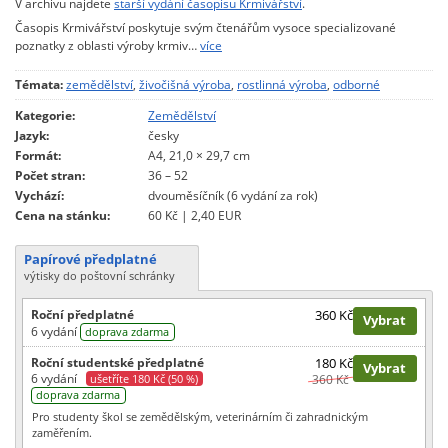
V archivu najdete
starší vydání časopisu Krmivářství
.
Časopis Krmivářství poskytuje svým čtenářům vysoce specializované
poznatky z oblasti výroby krmiv…
více
Témata:
zemědělství
,
živočišná výroba
,
rostlinná výroba
,
odborné
Kategorie:
Zemědělství
Jazyk:
česky
Formát:
A4, 21,0 × 29,7 cm
Počet stran:
36 – 52
Vychází:
dvouměsíčník (6 vydání za rok)
Cena na stánku:
60 Kč | 2,40 EUR
Papírové předplatné
výtisky do poštovní schránky
Roční předplatné
360 Kč
Vybrat
6 vydání
doprava zdarma
Roční studentské předplatné
180 Kč
Vybrat
6 vydání
ušetříte 180 Kč (50 %)
360 Kč
doprava zdarma
Pro studenty škol se zemědělským, veterinárním či zahradnickým
zaměřením.