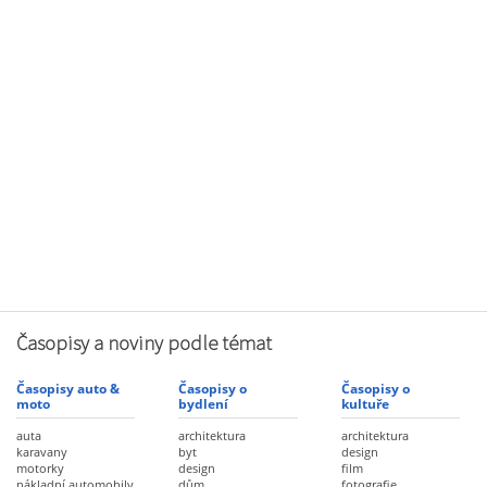
Časopisy a noviny podle témat
Časopisy auto &
Časopisy o
Časopisy o
moto
bydlení
kultuře
auta
architektura
architektura
karavany
byt
design
motorky
design
film
nákladní automobily
dům
fotografie