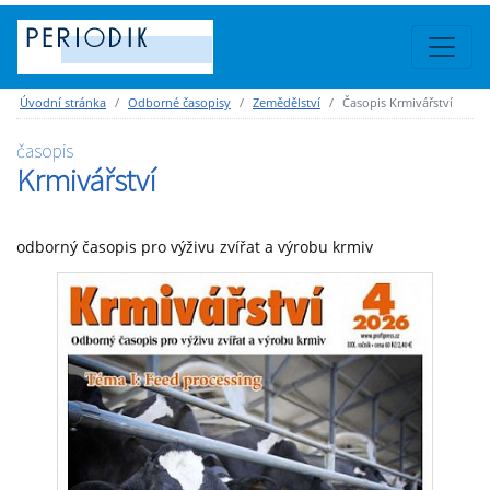
Úvodní stránka
Odborné časopisy
Zemědělství
Časopis Krmivářství
časopis
Krmivářství
odborný časopis pro výživu zvířat a výrobu krmiv