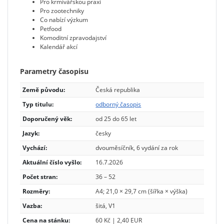
Pro krmivářskou praxi
Pro zootechniky
Co nabízí výzkum
Petfood
Komoditní zpravodajství
Kalendář akcí
Parametry časopisu
Země původu:
Česká republika
Typ titulu:
odborný časopis
Doporučený věk:
od 25 do 65 let
Jazyk:
česky
Vychází:
dvouměsíčník, 6 vydání za rok
Aktuální číslo vyšlo:
16.7.2026
Počet stran:
36 – 52
Rozměry:
A4; 21,0 × 29,7 cm (šířka × výška)
Vazba:
šitá, V1
Cena na stánku:
60 Kč | 2,40 EUR