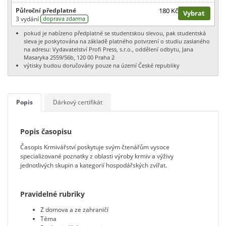
Půlroční předplatné
180 Kč
Vybrat
3 vydání
doprava zdarma
pokud je nabízeno předplatné se studentskou slevou, pak studentská
sleva je poskytována na základě platného potvrzení o studiu zaslaného
na adresu: Vydavatelství Profi Press, s.r.o., oddělení odbytu, Jana
Masaryka 2559/56b, 120 00 Praha 2
výtisky budou doručovány pouze na území České republiky
Popis
Dárkový certifikát
Popis časopisu
Časopis Krmivářství poskytuje svým čtenářům vysoce
specializované poznatky z oblasti výroby krmiv a výživy
jednotlivých skupin a kategorií hospodářských zvířat.
Pravidelné rubriky
Z domova a ze zahraničí
Téma