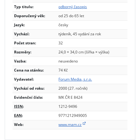
Typ titulu:
odborný časopis
Doporučený věk:
od 25 do 65 let
Jazyk:
česky
Vychází:
týdeník, 45 vydání za rok
Počet stran:
32
Rozměry:
24,0 × 34,0 cm (šířka × výška)
Vazba:
neuvedeno
Cena na stánku:
74 Kč
Vydavatel:
Forum Media, s.r.o.
Vychází od roku:
2000 (27. ročník)
Evidenční číslo:
MK ČR E 8424
ISSN
:
1212-9496
EAN
:
9771212949005
Web:
www.mam.cz