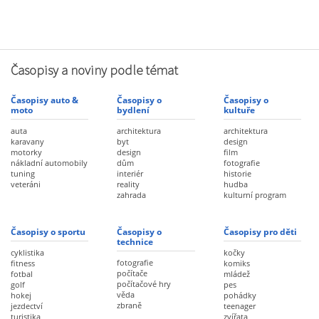
Časopisy a noviny podle témat
Časopisy auto &
Časopisy o
Časopisy o
moto
bydlení
kultuře
auta
architektura
architektura
karavany
byt
design
motorky
design
film
nákladní automobily
dům
fotografie
tuning
interiér
historie
veteráni
reality
hudba
zahrada
kulturní program
Časopisy o sportu
Časopisy o
Časopisy pro děti
technice
cyklistika
kočky
fotografie
fitness
komiks
počítače
fotbal
mládež
počítačové hry
golf
pes
věda
hokej
pohádky
zbraně
jezdectví
teenager
turistika
zvířata