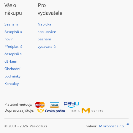
Vše o
Pro
nákupu
vydavatele
Seznam
Nabídka
časopisů a
spolupráce
novin
Seznam
Předplatné
vydavatelů
časopisů s
dárkem
Obchodní
podmínky
Kontakty
Platební metody:
Dopravu zajišťuje:
© 2001 - 2026 Periodik.cz
vytvořil
Mikropost s.r.o.