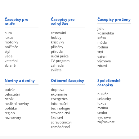
Časopisy pro
Časopisy pro
Časopisy pro ženy
muže
volný čas
jídlo
auta
cestování
kosmetika
luxus
hobby
krása
motorky
křížovky
móda
počítače
příběhy
rodina
styl
příroda
styl
věda
ruční práce
vaření
veteráni
TV program
výchova
zbraně
zahrada
zdraví
zvířata
Noviny a deníky
Odborné časopisy
Společenské
časopisy
bulvár
doprava
bulvár
celostátní
ekonomie
celebrity
deník
energetika
luxus
nedělní noviny
informační
rodina
politika
technologie
senior
region
stavebnictví
výchova
rozhovory
školství
zajímavosti
zdravotnictví
zemědělství