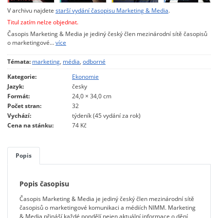
V archivu najdete
starší vydání časopisu Marketing & Media
.
Titul zatím nelze objednat.
Časopis Marketing & Media je jediný český člen mezinárodní sítě časopisů
o marketingové…
více
Témata:
marketing
,
média
,
odborné
Kategorie:
Ekonomie
Jazyk:
česky
Formát:
24,0 × 34,0 cm
Počet stran:
32
Vychází:
týdeník (45 vydání za rok)
Cena na stánku:
74 Kč
Popis
Popis časopisu
Časopis Marketing & Media je jediný český člen mezinárodní sítě
časopisů o marketingové komunikaci a médiích NIMM. Marketing
& Media přináší každé pondělí nejen aktuální informace o dění