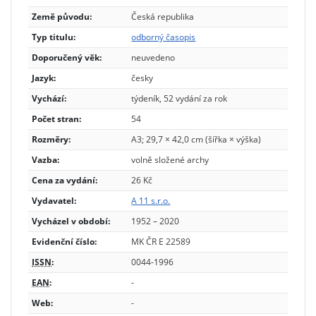
Země původu:
Česká republika
Typ titulu:
odborný časopis
Doporučený věk:
neuvedeno
Jazyk:
česky
Vychází:
týdeník, 52 vydání za rok
Počet stran:
54
Rozměry:
A3; 29,7 × 42,0 cm (šířka × výška)
Vazba:
volně složené archy
Cena za vydání:
26 Kč
Vydavatel:
A 11 s.r.o.
Vycházel v období:
1952 – 2020
Evidenční číslo:
MK ČR E 22589
ISSN
:
0044-1996
EAN
:
-
Web:
-