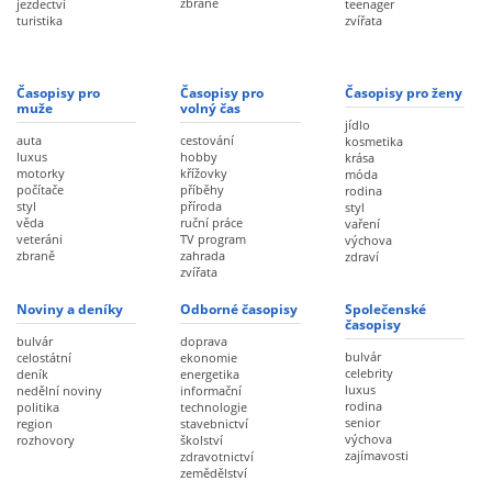
zbraně
jezdectví
teenager
turistika
zvířata
Časopisy pro
Časopisy pro
Časopisy pro ženy
muže
volný čas
jídlo
auta
cestování
kosmetika
luxus
hobby
krása
motorky
křížovky
móda
počítače
příběhy
rodina
styl
příroda
styl
věda
ruční práce
vaření
veteráni
TV program
výchova
zbraně
zahrada
zdraví
zvířata
Noviny a deníky
Odborné časopisy
Společenské
časopisy
bulvár
doprava
bulvár
celostátní
ekonomie
celebrity
deník
energetika
luxus
nedělní noviny
informační
rodina
politika
technologie
senior
region
stavebnictví
výchova
rozhovory
školství
zajímavosti
zdravotnictví
zemědělství