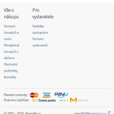
Vše o
Pro
nákupu
vydavatele
Seznam
Nabídka
časopisů a
spolupráce
novin
Seznam
Předplatné
vydavatelů
časopisů s
dárkem
Obchodní
podmínky
Kontakty
Platební metody:
Dopravu zajišťuje:
© 2001 - 2026 Periodik.cz
vytvořil
Mikropost s.r.o.