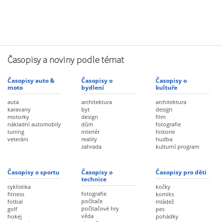
Časopisy a noviny podle témat
Časopisy auto &
Časopisy o
Časopisy o
moto
bydlení
kultuře
auta
architektura
architektura
karavany
byt
design
motorky
design
film
nákladní automobily
dům
fotografie
tuning
interiér
historie
veteráni
reality
hudba
zahrada
kulturní program
Časopisy o sportu
Časopisy o
Časopisy pro děti
technice
cyklistika
kočky
fotografie
fitness
komiks
počítače
fotbal
mládež
počítačové hry
golf
pes
věda
hokej
pohádky