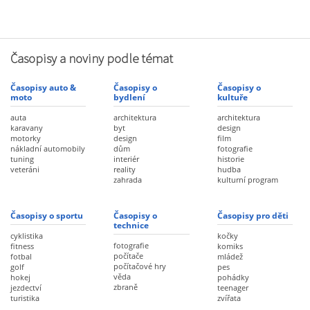
Časopisy a noviny podle témat
Časopisy auto &
Časopisy o
Časopisy o
moto
bydlení
kultuře
auta
architektura
architektura
karavany
byt
design
motorky
design
film
nákladní automobily
dům
fotografie
tuning
interiér
historie
veteráni
reality
hudba
zahrada
kulturní program
Časopisy o sportu
Časopisy o
Časopisy pro děti
technice
cyklistika
kočky
fotografie
fitness
komiks
počítače
fotbal
mládež
počítačové hry
golf
pes
věda
hokej
pohádky
zbraně
jezdectví
teenager
turistika
zvířata