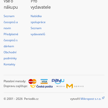
Vše o
Pro
nákupu
vydavatele
Seznam
Nabídka
časopisů a
spolupráce
novin
Seznam
Předplatné
vydavatelů
časopisů s
dárkem
Obchodní
podmínky
Kontakty
Platební metody:
Dopravu zajišťuje:
© 2001 - 2026 Periodik.cz
vytvořil
Mikropost s.r.o.