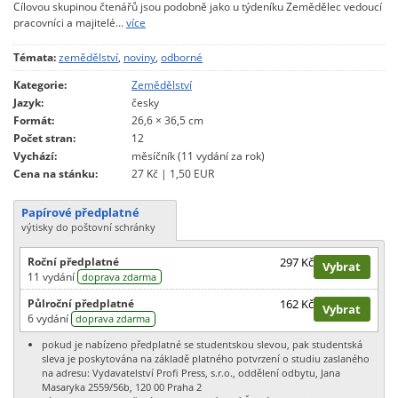
Cílovou skupinou čtenářů jsou podobně jako u týdeníku Zemědělec vedoucí
pracovníci a majitelé…
více
Témata:
zemědělství
,
noviny
,
odborné
Kategorie:
Zemědělství
Jazyk:
česky
Formát:
26,6 × 36,5 cm
Počet stran:
12
Vychází:
měsíčník (11 vydání za rok)
Cena na stánku:
27 Kč | 1,50 EUR
Papírové předplatné
výtisky do poštovní schránky
Roční předplatné
297 Kč
Vybrat
11 vydání
doprava zdarma
Půlroční předplatné
162 Kč
Vybrat
6 vydání
doprava zdarma
pokud je nabízeno předplatné se studentskou slevou, pak studentská
sleva je poskytována na základě platného potvrzení o studiu zaslaného
na adresu: Vydavatelství Profi Press, s.r.o., oddělení odbytu, Jana
Masaryka 2559/56b, 120 00 Praha 2