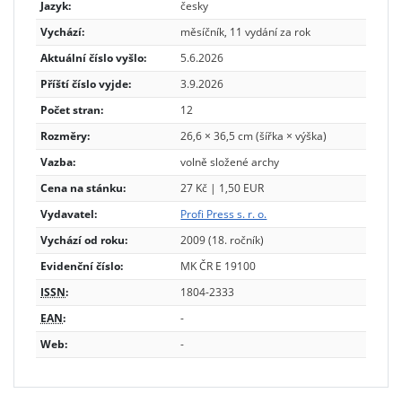
Jazyk:
česky
Vychází:
měsíčník, 11 vydání za rok
Aktuální číslo vyšlo:
5.6.2026
Příští číslo vyjde:
3.9.2026
Počet stran:
12
Rozměry:
26,6 × 36,5 cm (šířka × výška)
Vazba:
volně složené archy
Cena na stánku:
27 Kč | 1,50 EUR
Vydavatel:
Profi Press s. r. o.
Vychází od roku:
2009 (18. ročník)
Evidenční číslo:
MK ČR E 19100
ISSN
:
1804-2333
EAN
:
-
Web:
-