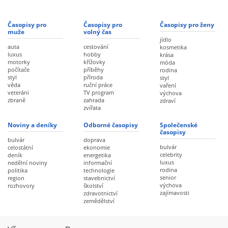
Časopisy pro
Časopisy pro
Časopisy pro ženy
muže
volný čas
jídlo
auta
cestování
kosmetika
luxus
hobby
krása
motorky
křížovky
móda
počítače
příběhy
rodina
styl
příroda
styl
věda
ruční práce
vaření
veteráni
TV program
výchova
zbraně
zahrada
zdraví
zvířata
Noviny a deníky
Odborné časopisy
Společenské
časopisy
bulvár
doprava
bulvár
celostátní
ekonomie
celebrity
deník
energetika
luxus
nedělní noviny
informační
rodina
politika
technologie
senior
region
stavebnictví
výchova
rozhovory
školství
zajímavosti
zdravotnictví
zemědělství