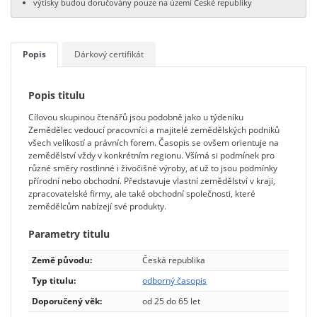
výtisky budou doručovány pouze na území České republiky
Popis
Dárkový certifikát
Popis titulu
Cílovou skupinou čtenářů jsou podobně jako u týdeníku
Zemědělec vedoucí pracovníci a majitelé zemědělských podniků
všech velikostí a právních forem. Časopis se ovšem orientuje na
zemědělství vždy v konkrétním regionu. Všímá si podmínek pro
různé směry rostlinné i živočišné výroby, ať už to jsou podmínky
přírodní nebo obchodní. Představuje vlastní zemědělství v kraji,
zpracovatelské firmy, ale také obchodní společnosti, které
zemědělcům nabízejí své produkty.
Parametry titulu
Země původu:
Česká republika
Typ titulu:
odborný časopis
Doporučený věk:
od 25 do 65 let