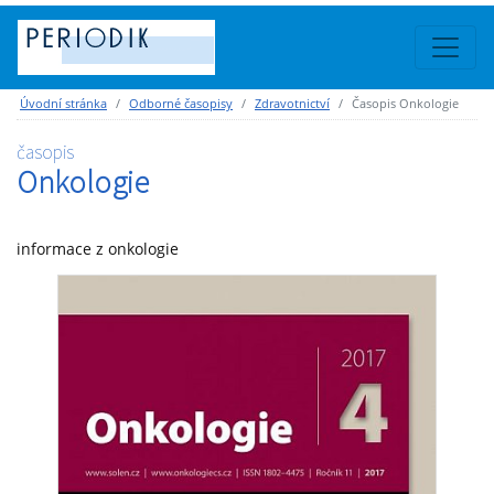
Úvodní stránka
Odborné časopisy
Zdravotnictví
Časopis Onkologie
časopis
Onkologie
informace z onkologie