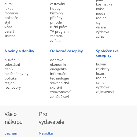
auta
cestování
kosmetika
luxus
hobby
krása
motorky
křížovky
móda
počítače
příběhy
rodina
styl
příroda
styl
věda
ruční práce
vaření
veteráni
TV program
výchova
zbraně
zahrada
zdraví
zvířata
Noviny a deníky
Odborné časopisy
Společenské
časopisy
bulvár
doprava
bulvár
celostátní
ekonomie
celebrity
deník
energetika
luxus
nedělní noviny
informační
rodina
politika
technologie
senior
region
stavebnictví
výchova
rozhovory
školství
zajímavosti
zdravotnictví
zemědělství
Vše o
Pro
nákupu
vydavatele
Seznam
Nabídka