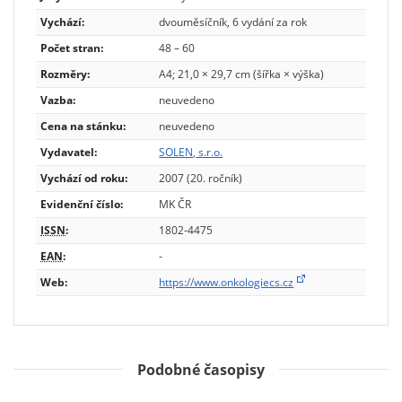
Vychází:
dvouměsíčník, 6 vydání za rok
Počet stran:
48 – 60
Rozměry:
A4; 21,0 × 29,7 cm (šířka × výška)
Vazba:
neuvedeno
Cena na stánku:
neuvedeno
Vydavatel:
SOLEN, s.r.o.
Vychází od roku:
2007 (20. ročník)
Evidenční číslo:
MK ČR
ISSN
:
1802-4475
EAN
:
-
Web:
https://www.onkologiecs.cz
Podobné časopisy