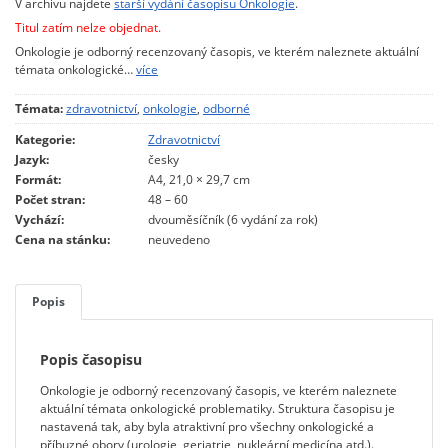
V archivu najdete
starší vydání časopisu Onkologie
.
Titul zatím nelze objednat.
Onkologie je odborný recenzovaný časopis, ve kterém naleznete aktuální
témata onkologické…
více
Témata:
zdravotnictví
,
onkologie
,
odborné
Kategorie:
Zdravotnictví
Jazyk:
česky
Formát:
A4, 21,0 × 29,7 cm
Počet stran:
48 – 60
Vychází:
dvouměsíčník (6 vydání za rok)
Cena na stánku:
neuvedeno
Popis
Popis časopisu
Onkologie je odborný recenzovaný časopis, ve kterém naleznete
aktuální témata onkologické problematiky. Struktura časopisu je
nastavená tak, aby byla atraktivní pro všechny onkologické a
příbuzné obory (urologie, geriatrie, nukleární medicína atd.).