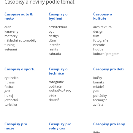
Časopisy a noviny podle témat
Časopisy auto &
Časopisy o
Časopisy o
moto
bydlení
kultuře
auta
architektura
architektura
karavany
byt
design
motorky
design
film
nákladní automobily
dům
fotografie
tuning
interiér
historie
veteráni
reality
hudba
zahrada
kulturní program
Časopisy o sportu
Časopisy o
Časopisy pro děti
technice
cyklistika
kočky
fotografie
fitness
komiks
počítače
fotbal
mládež
počítačové hry
golf
pes
věda
hokej
pohádky
zbraně
jezdectví
teenager
turistika
zvířata
Časopisy pro
Časopisy pro
Časopisy pro ženy
muže
volný čas
jídlo