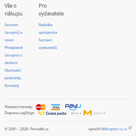
Vše o
Pro
nákupu
vydavatele
Seznam
Nabídka
časopisů a
spolupráce
novin
Seznam
Předplatné
vydavatelů
časopisů s
dárkem
Obchodní
podmínky
Kontakty
Platební metody:
Dopravu zajišťuje:
© 2001 - 2026 Periodik.cz
vytvořil
Mikropost s.r.o.