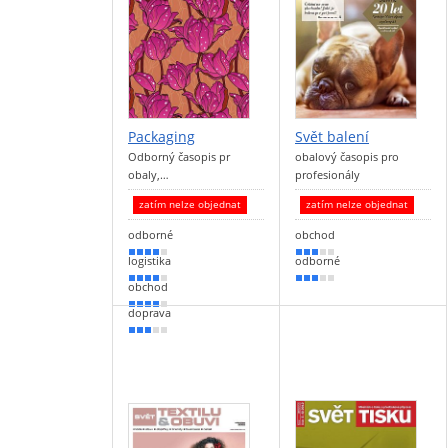
Packaging
Svět balení
Odborný časopis pr
obalový časopis pro
obaly,…
profesionály
zatím nelze objednat
zatím nelze objednat
odborné
obchod
80 %
60 %
logistika
odborné
70 %
50 %
obchod
70 %
doprava
50 %