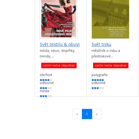
Svět textilu & obuvi
Svět tisku
móda, obuv, doplňky,
měsíčník o tisku a
trendy,…
předtiskové…
zatím nelze objednat
zatím nelze objednat
obchod
polygrafie
80 %
100 %
odborné
odborné
50 %
50 %
móda
50 %
«
1
(current)
»