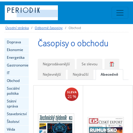
Úvodní stránka
Odborné časopisy
Obchod
Časopisy o obchodu
Doprava
Ekonomie
Energetika
Nejprodávanější
Se slevou
Gastronomie
IT
Nejlevnější
Nejdražší
Abecedně
Obchod
Sociální
SLEVA
politika
21 %
Státní
správa
Stavebnictví
Školství
Věda