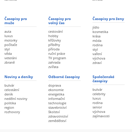
Časopisy pro
Časopisy pro
Časopisy pro ženy
muže
volný čas
jídlo
auta
cestování
kosmetika
luxus
hobby
krása
motorky
křížovky
móda
počítače
příběhy
rodina
styl
příroda
styl
věda
ruční práce
vaření
veteráni
TV program
výchova
zbraně
zahrada
zdraví
zvířata
Noviny a deníky
Odborné časopisy
Společenské
časopisy
bulvár
doprava
bulvár
celostátní
ekonomie
celebrity
deník
energetika
luxus
nedělní noviny
informační
rodina
politika
technologie
senior
region
stavebnictví
výchova
rozhovory
školství
zajímavosti
zdravotnictví
zemědělství