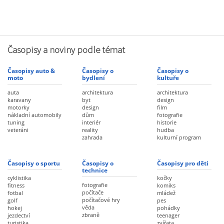
Časopisy a noviny podle témat
Časopisy auto &
Časopisy o
Časopisy o
moto
bydlení
kultuře
auta
architektura
architektura
karavany
byt
design
motorky
design
film
nákladní automobily
dům
fotografie
tuning
interiér
historie
veteráni
reality
hudba
zahrada
kulturní program
Časopisy o sportu
Časopisy o
Časopisy pro děti
technice
cyklistika
kočky
fotografie
fitness
komiks
počítače
fotbal
mládež
počítačové hry
golf
pes
věda
hokej
pohádky
zbraně
jezdectví
teenager
turistika
zvířata