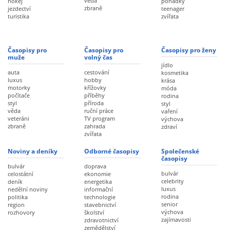
věda
hokej
pohádky
zbraně
jezdectví
teenager
turistika
zvířata
Časopisy pro
Časopisy pro
Časopisy pro ženy
muže
volný čas
jídlo
auta
cestování
kosmetika
luxus
hobby
krása
motorky
křížovky
móda
počítače
příběhy
rodina
styl
příroda
styl
věda
ruční práce
vaření
veteráni
TV program
výchova
zbraně
zahrada
zdraví
zvířata
Noviny a deníky
Odborné časopisy
Společenské
časopisy
bulvár
doprava
bulvár
celostátní
ekonomie
celebrity
deník
energetika
luxus
nedělní noviny
informační
rodina
politika
technologie
senior
region
stavebnictví
výchova
rozhovory
školství
zajímavosti
zdravotnictví
zemědělství