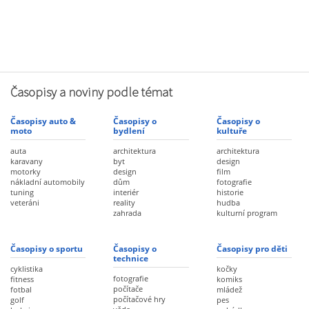
Časopisy a noviny podle témat
Časopisy auto &
Časopisy o
Časopisy o
moto
bydlení
kultuře
auta
architektura
architektura
karavany
byt
design
motorky
design
film
nákladní automobily
dům
fotografie
tuning
interiér
historie
veteráni
reality
hudba
zahrada
kulturní program
Časopisy o sportu
Časopisy o
Časopisy pro děti
technice
cyklistika
kočky
fotografie
fitness
komiks
počítače
fotbal
mládež
počítačové hry
golf
pes