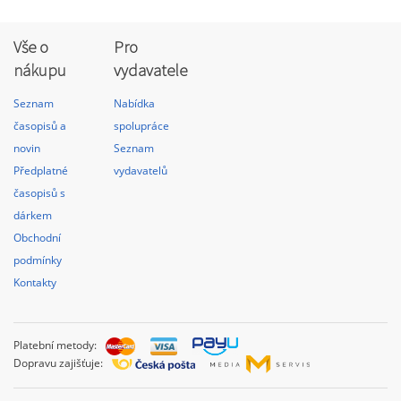
Vše o
Pro
nákupu
vydavatele
Seznam
Nabídka
časopisů a
spolupráce
novin
Seznam
Předplatné
vydavatelů
časopisů s
dárkem
Obchodní
podmínky
Kontakty
Platební metody:
Dopravu zajišťuje: