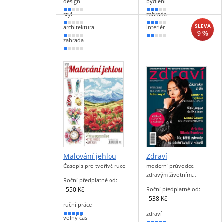
design
bydlení
30 %
60 %
styl
zahrada
20 %
50 %
SLEVA
architektura
interiér
9 %
20 %
40 %
zahrada
10 %
Malování jehlou
Zdraví
Časopis pro tvořivé ruce
moderní průvodce
zdravým životním…
Roční předplatné od:
550 Kč
Roční předplatné od:
538 Kč
ruční práce
zdraví
90 %
volný čas