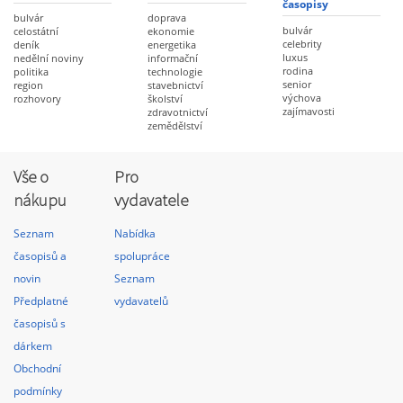
časopisy
bulvár
doprava
bulvár
celostátní
ekonomie
celebrity
deník
energetika
luxus
nedělní noviny
informační
rodina
politika
technologie
senior
region
stavebnictví
výchova
rozhovory
školství
zajímavosti
zdravotnictví
zemědělství
Vše o
Pro
nákupu
vydavatele
Seznam
Nabídka
časopisů a
spolupráce
novin
Seznam
Předplatné
vydavatelů
časopisů s
dárkem
Obchodní
podmínky