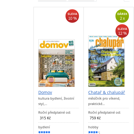
SLEVA
DÁREK
10 %
2 x
SLEVA
12 %
Domov
Chatař & chalupář
kultura bydlení, životní
měsíčník pro víkend,
styl,…
praktické…
Roční předplatné od:
Roční předplatné od:
315 Kč
759 Kč
bydlení
hobby
90 %
70 %