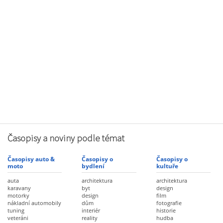
Časopisy a noviny podle témat
Časopisy auto &
Časopisy o
Časopisy o
moto
bydlení
kultuře
auta
architektura
architektura
karavany
byt
design
motorky
design
film
nákladní automobily
dům
fotografie
tuning
interiér
historie
veteráni
reality
hudba