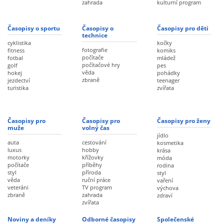
zahrada
kulturní program
Časopisy o sportu
Časopisy o
Časopisy pro děti
technice
cyklistika
kočky
fotografie
fitness
komiks
počítače
fotbal
mládež
počítačové hry
golf
pes
věda
hokej
pohádky
zbraně
jezdectví
teenager
turistika
zvířata
Časopisy pro
Časopisy pro
Časopisy pro ženy
muže
volný čas
jídlo
auta
cestování
kosmetika
luxus
hobby
krása
motorky
křížovky
móda
počítače
příběhy
rodina
styl
příroda
styl
věda
ruční práce
vaření
veteráni
TV program
výchova
zbraně
zahrada
zdraví
zvířata
Noviny a deníky
Odborné časopisy
Společenské