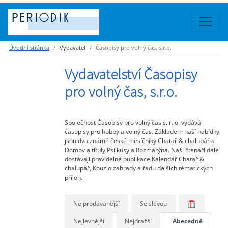
Úvodní stránka
Vydavatel
Časopisy pro volný čas, s.r.o.
Vydavatelství Časopisy
pro volný čas, s.r.o.
Společnost Časopisy pro volný čas s. r. o. vydává
časopisy pro hobby a volný čas. Základem naší nabídky
jsou dva známé české měsíčníky Chatař & chalupář a
Domov a tituly Psí kusy a Rozmarýna. Naši čtenáři dále
dostávají pravidelné publikace Kalendář Chatař &
chalupář, Kouzlo zahrady a řadu dalších tématických
příloh.
Nejprodávanější
Se slevou
Nejlevnější
Nejdražší
Abecedně